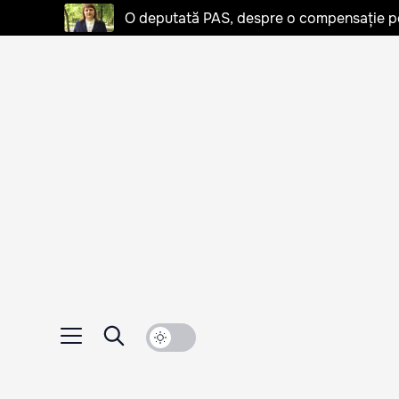
O deputată PAS, despre o compensație pent