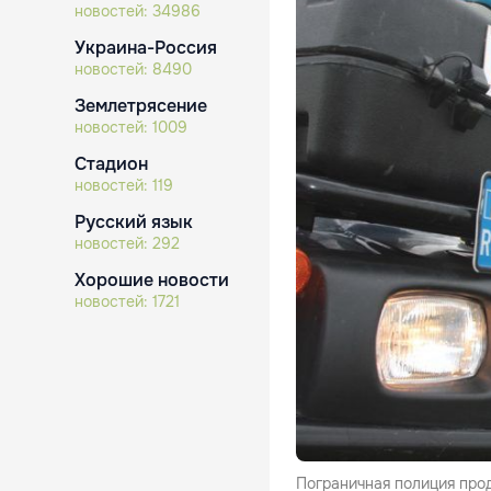
новостей:
34986
Украина-Россия
новостей:
8490
Землетрясение
новостей:
1009
Стадион
новостей:
119
Русский язык
новостей:
292
Хорошие новости
новостей:
1721
Пограничная полиция прод