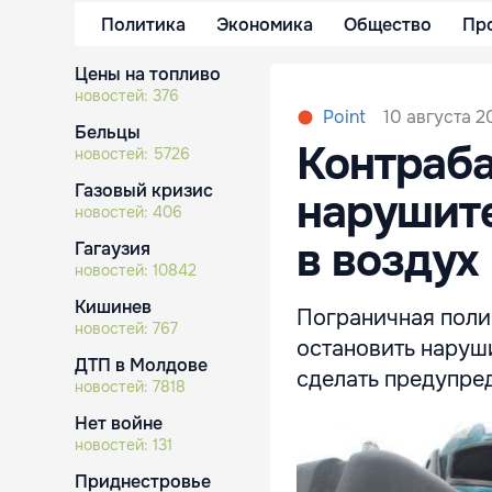
Политика
Экономика
Общество
Пр
Цены на топливо
новостей:
376
10 августа 2
Point
Бельцы
Контраба
новостей:
5726
Газовый кризис
нарушите
новостей:
406
в воздух
Гагаузия
новостей:
10842
Кишинев
Пограничная поли
новостей:
767
остановить наруш
ДТП в Молдове
сделать предупре
новостей:
7818
Нет войне
новостей:
131
Приднестровье