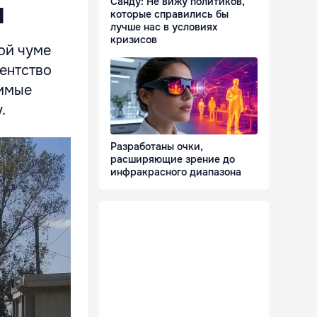
Санду: Не вижу политиков,
и
которые справились бы
лучше нас в условиях
кризисов
ой чуме
ентство
димые
.
Разработаны очки,
расширяющие зрение до
инфракрасного диапазона