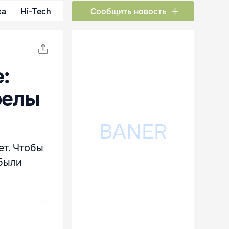
ка
Hi-Tech
Сообщить новость
:
релы
ет. Чтобы
 были