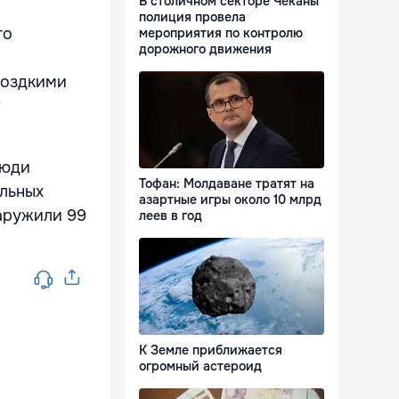
В столичном секторе Чеканы
полиция провела
го
мероприятия по контролю
дорожного движения
моздкими
люди
Тофан: Молдаване тратят на
ельных
азартные игры около 10 млрд
наружили
99
леев в год
К Земле приближается
огромный астероид