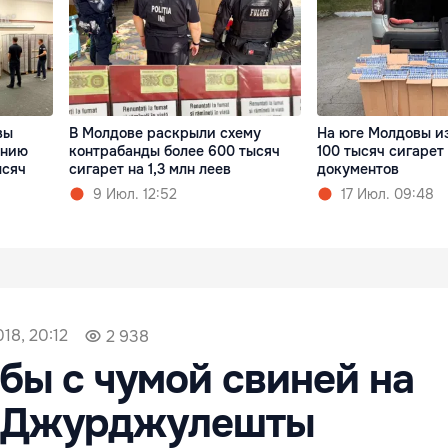
вы
В Молдове раскрыли схему
На юге Молдовы и
ынию
контрабанды более 600 тысяч
100 тысяч сигарет
ысяч
сигарет на 1,3 млн леев
документов
9 Июл. 12:52
17 Июл. 09:48
18, 20:12
2 938
бы с чумой свиней на
в Джурджулешты