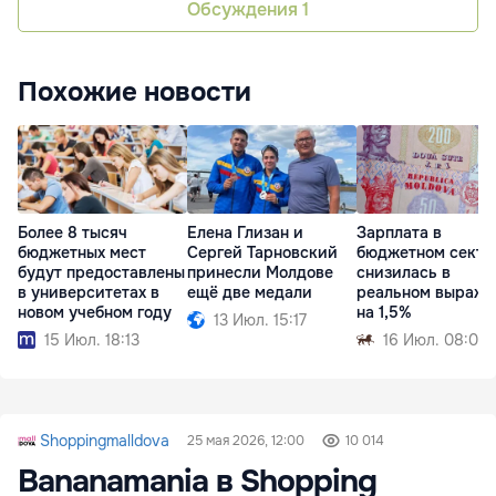
Обсуждения
1
Похожие новости
Более 8 тысяч
Елена Глизан и
Зарплата в
бюджетных мест
Сергей Тарновский
бюджетном секто
будут предоставлены
принесли Молдове
снизилась в
в университетах в
ещё две медали
реальном выраже
новом учебном году
на 1,5%
13 Июл. 15:17
15 Июл. 18:13
16 Июл. 08:02
Shoppingmalldova
25 мая 2026, 12:00
10 014
Bananamania в Shopping