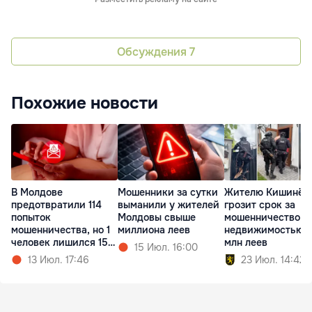
Обсуждения
7
Похожие новости
В Молдове
Мошенники за сутки
Жителю Кишинёв
предотвратили 114
выманили у жителей
грозит срок за
попыток
Молдовы свыше
мошенничество с
мошенничества, но 1
миллиона леев
недвижимостью н
человек лишился 150
млн леев
15 Июл. 16:00
тыс. леев
13 Июл. 17:46
23 Июл. 14:42