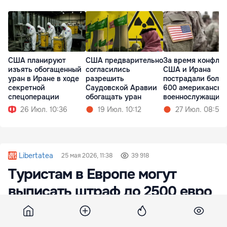
США планируют
США предварительно
За время конфли
изъять обогащенный
согласились
США и Ирана
уран в Иране в ходе
разрешить
пострадали более
секретной
Саудовской Аравии
600 американски
спецоперации
обогащать уран
военнослужащих
26 Июл. 10:36
19 Июл. 10:12
27 Июл. 08:57
Libertatea
25 мая 2026, 11:38
39 918
Туристам в Европе могут
выписать штраф до 2500 евро
за шлёпанцы