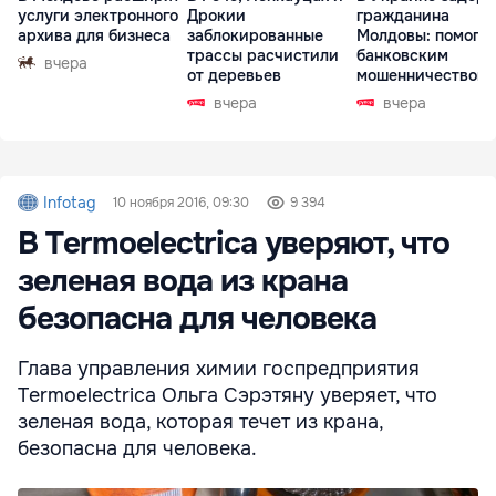
услуги электронного
Дрокии
гражданина
архива для бизнеса
заблокированные
Молдовы: помогал
трассы расчистили
банковским
вчера
от деревьев
мошенничеством 
Чехии
вчера
вчера
Infotag
10 ноября 2016, 09:30
9 394
В Termoelectrica уверяют, что
зеленая вода из крана
безопасна для человека
Глава управления химии госпредприятия
Termoelectrica Ольга Сэрэтяну уверяет, что
зеленая вода, которая течет из крана,
безопасна для человека.