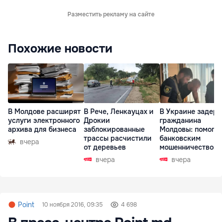
Разместить рекламу на сайте
Похожие новости
В Молдове расширят
В Рече, Ленкауцах и
В Украине задер
услуги электронного
Дрокии
гражданина
архива для бизнеса
заблокированные
Молдовы: помогал
трассы расчистили
банковским
вчера
от деревьев
мошенничеством 
Чехии
вчера
вчера
Point
10 ноября 2016, 09:35
4 698