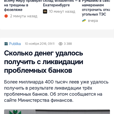
всему миру проверят
склад Wildberries — в
Румынию в связи 
на трещины в
Екатеринбурге
намерением
фюзеляже
отстрочить отказ 
10 минут назад
угольных ТЭС
2 минуты назад
вчера
Publika
10 ноября 2016, 09:11
3 388
Сколько денег удалось
получить с ликвидации
проблемных банков
Более миллиарда 400 тысяч леев уже удалось
получить в результате ликвидации трёх
проблемных банков. Об этом сообщается на
сайте Министерства финансов.