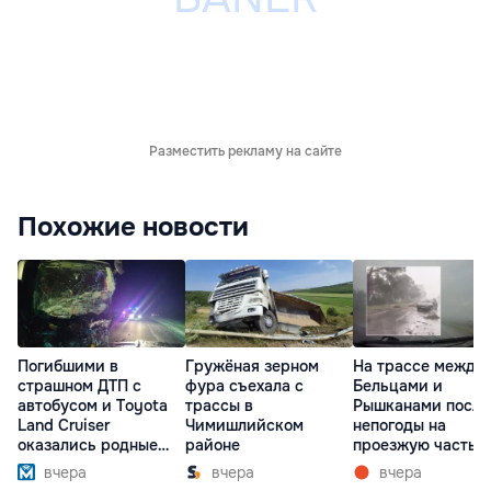
Разместить рекламу на сайте
Похожие новости
Погибшими в
Гружёная зерном
На трассе между
страшном ДТП с
фура съехала с
Бельцами и
автобусом и Toyota
трассы в
Рышканами после
Land Cruiser
Чимишлийском
непогоды на
оказались родные
районе
проезжую часть
братья
упали деревья
вчера
вчера
вчера