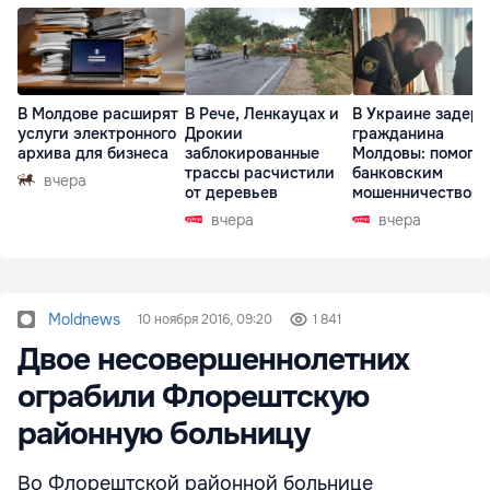
В Молдове расширят
В Рече, Ленкауцах и
В Украине задер
услуги электронного
Дрокии
гражданина
архива для бизнеса
заблокированные
Молдовы: помогал
трассы расчистили
банковским
вчера
от деревьев
мошенничеством 
Чехии
вчера
вчера
Moldnews
10 ноября 2016, 09:20
1 841
Двое несовершеннолетних
ограбили Флорештскую
районную больницу
Во Флорештской районной больнице