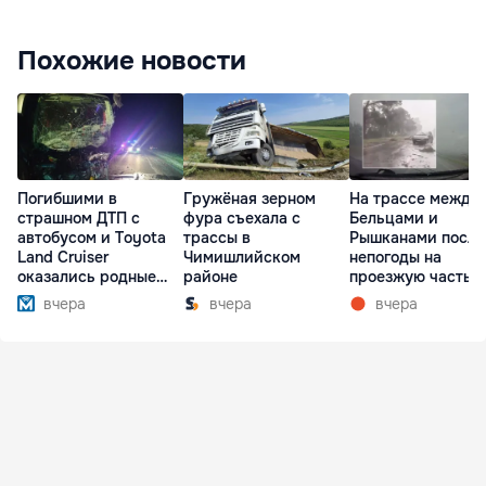
Похожие новости
Погибшими в
Гружёная зерном
На трассе между
страшном ДТП с
фура съехала с
Бельцами и
автобусом и Toyota
трассы в
Рышканами после
Land Cruiser
Чимишлийском
непогоды на
оказались родные
районе
проезжую часть
братья
упали деревья
вчера
вчера
вчера