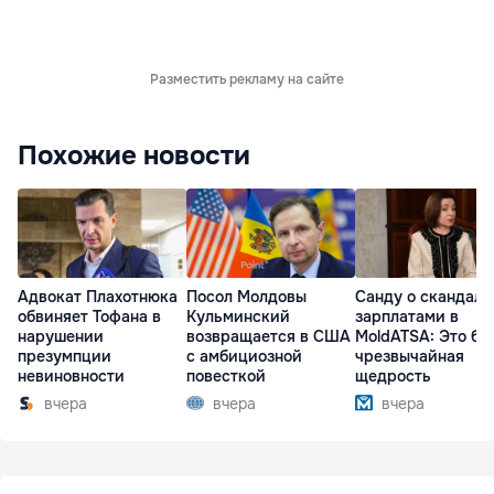
Разместить рекламу на сайте
Похожие новости
Адвокат Плахотнюка
Посол Молдовы
Санду о скандале
обвиняет Тофана в
Кульминский
зарплатами в
нарушении
возвращается в США
MoldATSA: Это бы
презумпции
с амбициозной
чрезвычайная
невиновности
повесткой
щедрость
вчера
вчера
вчера