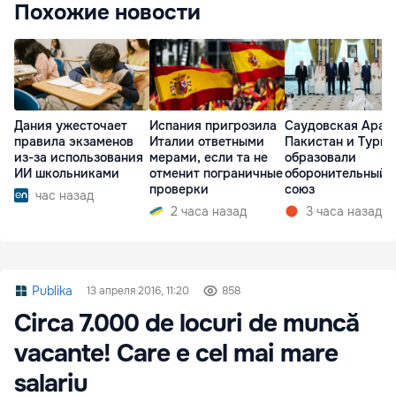
Похожие новости
Дания ужесточает
Испания пригрозила
Саудовская Арав
правила экзаменов
Италии ответными
Пакистан и Турц
из-за использования
мерами, если та не
образовали
ИИ школьниками
отменит пограничные
оборонительный
проверки
союз
час назад
2 часа назад
3 часа назад
Publika
13 апреля 2016, 11:20
858
Circa 7.000 de locuri de muncă
vacante! Care e cel mai mare
salariu