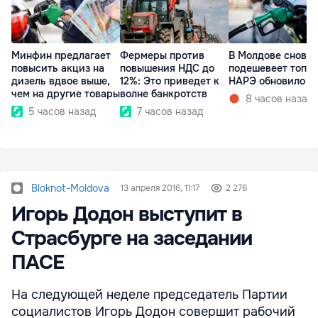
Минфин предлагает
Фермеры против
В Молдове снова
повысить акциз на
повышения НДС до
подешевеет топли
дизель вдвое выше,
12%: Это приведет к
НАРЭ обновило ц
чем на другие товары
волне банкротств
8 часов назад
5 часов назад
7 часов назад
Bloknot-Moldova
13 апреля 2016, 11:17
2 276
Игорь Додон выступит в
Страсбурге на заседании
ПАСЕ
На следующей неделе председатель Партии
социалистов Игорь Додон совершит рабочий