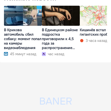
В Крикова
В Единецком районе
Кишинёв встал в
автомобиль сбил
подростка
гигантских пробк
собаку: момент попал
приговорили к 4,5
3 часа назад
на камеры
года за
видеонаблюдения
распространение
наркотиков
45 минут назад
час назад