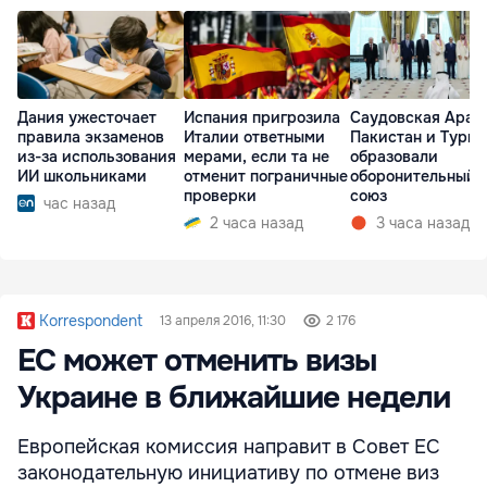
Дания ужесточает
Испания пригрозила
Саудовская Арав
правила экзаменов
Италии ответными
Пакистан и Турц
из-за использования
мерами, если та не
образовали
ИИ школьниками
отменит пограничные
оборонительный
проверки
союз
час назад
2 часа назад
3 часа назад
Korrespondent
13 апреля 2016, 11:30
2 176
ЕС может отменить визы
Украине в ближайшие недели
Европейская комиссия направит в Совет ЕС
законодательную инициативу по отмене виз