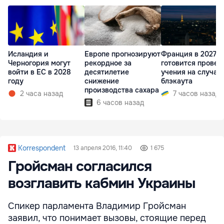
Исландия и
Европе прогнозируют
Франция в 2027 г
Черногория могут
рекордное за
готовится провес
войти в ЕС в 2028
десятилетие
учения на случай
году
снижение
блэкаута
производства сахара
2 часа назад
7 часов назад
6 часов назад
Korrespondent
13 апреля 2016, 11:40
1 675
Гройсман согласился
возглавить кабмин Украины
Спикер парламента Владимир Гройсман
заявил, что понимает вызовы, стоящие перед