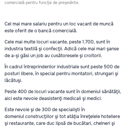
comercială pentru funcţia de preşedinte.
Cel mai mare salariu pentru un loc vacant de muncă
este oferit de o bancă comercială.
Cele mai multe locuri vacante, peste 1.700, sunt în
industria textilă şi confecţii. Adică cele mai mari şanse
de a-şi găsi un job au cusătoresele şi croitorii.
În cadrul întreprinderilor industriale sunt peste 500 de
posturi libere, în special pentru montatori, strungari şi
lăcătuşi.
Peste 400 de locuri vacante sunt în domeniul sănătăţii,
aici este nevoie deasistenţi medicali şi medici.
Este nevoie şi de 300 de specialişti în
domeniul construcţiilor şi tot atâţia înreţelele hoteliere
şi restaurante, care duc lipsă de bucătari, chelneri şi