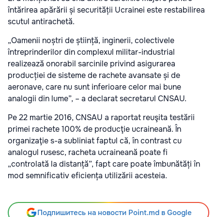
întărirea apărării și securității Ucrainei este restabilirea
scutul antirachetă.
„Oamenii noștri de știință, inginerii, colectivele
întreprinderilor din complexul militar-industrial
realizează onorabil sarcinile privind asigurarea
producției de sisteme de rachete avansate și de
aeronave, care nu sunt inferioare celor mai bune
analogii din lume”, – a declarat secretarul CNSAU.
Pe 22 martie 2016, CNSAU a raportat reuşita testării
primei rachete 100% de producţie ucraineană. În
organizaţie s-a subliniat faptul că, în contrast cu
analogul rusesc, racheta ucraineană poate fi
„controlată la distanță”, fapt care poate îmbunătăți în
mod semnificativ eficiența utilizării acesteia.
Подпишитесь на новости Point.md в Google