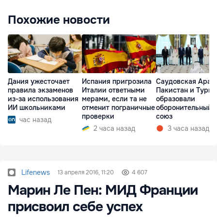
Похожие новости
Дания ужесточает
Испания пригрозила
Саудовская Арав
правила экзаменов
Италии ответными
Пакистан и Турц
из-за использования
мерами, если та не
образовали
ИИ школьниками
отменит пограничные
оборонительный
проверки
союз
час назад
2 часа назад
3 часа назад
Lifenews
13 апреля 2016, 11:20
4 607
Марин Ле Пен: МИД Франции
присвоил себе успех