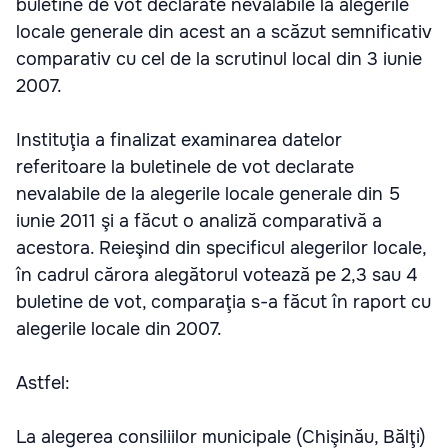
buletine de vot declarate nevalabile la alegerile
locale generale din acest an a scăzut semnificativ
comparativ cu cel de la scrutinul local din 3 iunie
2007.
Instituţia a finalizat examinarea datelor
referitoare la buletinele de vot declarate
nevalabile de la alegerile locale generale din 5
iunie 2011 şi a făcut o analiză comparativă a
acestora. Reieşind din specificul alegerilor locale,
în cadrul cărora alegătorul votează pe 2,3 sau 4
buletine de vot, comparaţia s-a făcut în raport cu
alegerile locale din 2007.
Astfel:
La alegerea consiliilor municipale (Chişinău, Bălţi)