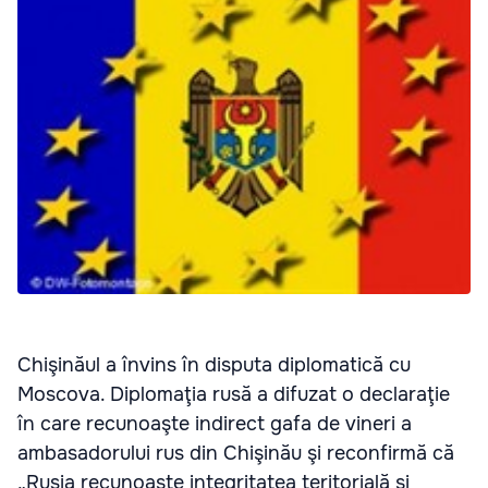
Chişinăul a învins în disputa diplomatică cu
Moscova. Diplomaţia rusă a difuzat o declaraţie
în care recunoaşte indirect gafa de vineri a
ambasadorului rus din Chişinău şi reconfirmă că
„Rusia recunoaşte integritatea teritorială şi