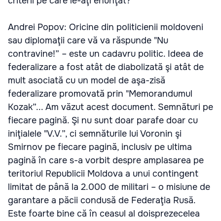
criterii pe care le-aţi enunţat?
Andrei Popov: Oricine din politicienii moldoveni
sau diplomaţii care vă va răspunde "Nu
contravine!” – este un cadavru politic. Ideea de
federalizare a fost atât de diabolizată şi atât de
mult asociată cu un model de aşa-zisă
federalizare promovată prin "Memorandumul
Kozak”... Am văzut acest document. Semnături pe
fiecare pagină. Şi nu sunt doar parafe doar cu
iniţialele "V.V.”, ci semnăturile lui Voronin şi
Smirnov pe fiecare pagină, inclusiv pe ultima
pagină în care s-a vorbit despre amplasarea pe
teritoriul Republicii Moldova a unui contingent
limitat de până la 2.000 de militari – o misiune de
garantare a păcii condusă de Federaţia Rusă.
Este foarte bine că în ceasul al doisprezecelea