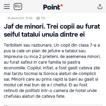
RU
16 июня 2011, 10:46
513
Jaf de minori. Trei copii au furat
seiful tatalui unuia dintre ei
Teribilism sau razbunare. Un copil din clasa 7-a a
pus la cale un plan de jefuire a tatalui sau.
Impreuna cu inca 2 prieteni, de asemenea minori,
au furat safeul in care familia isi pastra
economiile. Copilul, infiat, a fost gasit cateva zile
mai tarziu tocmai la Soroca alaturi de complicii
sai. Minorii care au prins rapid la bani au gasit si
modul cel mai bun de a-i cheltui. Ei au fost
retinuti de politisti intr-o camera de hotel unde
chefuiau alaturi de cateva fete.