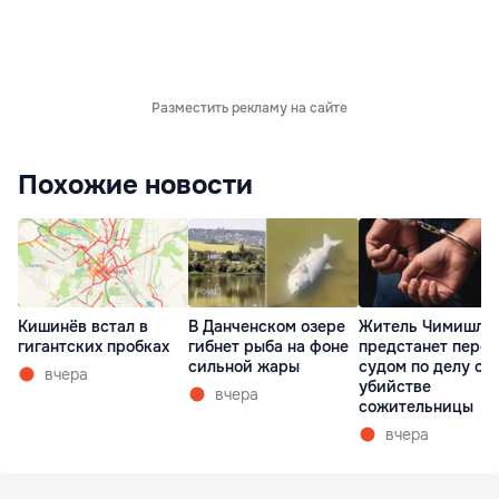
Разместить рекламу на сайте
Похожие новости
Кишинёв встал в
В Данченском озере
Житель Чимишли
гигантских пробках
гибнет рыба на фоне
предстанет перед
сильной жары
судом по делу об
вчера
убийстве
вчера
сожительницы
вчера