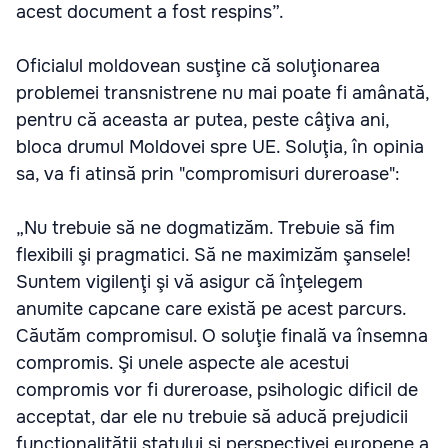
acest document a fost respins”.
Oficialul moldovean susţine că soluţionarea
problemei transnistrene nu mai poate fi amânată,
pentru că aceasta ar putea, peste câţiva ani,
bloca drumul Moldovei spre UE. Soluţia, în opinia
sa, va fi atinsă prin "compromisuri dureroase":
„Nu trebuie să ne dogmatizăm. Trebuie să fim
flexibili şi pragmatici. Să ne maximizăm şansele!
Suntem vigilenţi şi vă asigur că înţelegem
anumite capcane care există pe acest parcurs.
Căutăm compromisul. O soluţie finală va însemna
compromis. Şi unele aspecte ale acestui
compromis vor fi dureroase, psihologic dificil de
acceptat, dar ele nu trebuie să aducă prejudicii
funcţionalităţii statului şi perspectivei europene a