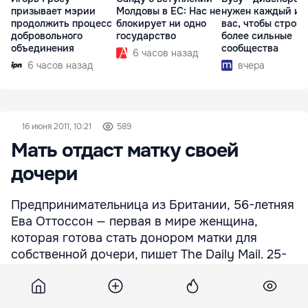
призывает мэрии
Молдовы в ЕС: Нас не
нужен каждый из
продолжить процесс
блокирует ни одно
вас, чтобы строит
добровольного
государство
более сильные
объединения
сообщества
6 часов назад
6 часов назад
вчера
16 июня 2011, 10:21
589
Мать отдаст матку своей
дочери
Предпринимательница из Британии, 56-летняя
Ева Оттоссон — первая в мире женщина,
которая готова стать донором матки для
собственной дочери, пишет The Daily Mail. 25-
летняя Сара родилась без репродуктивных
органов. Эта редкая болезнь (поражает одну
женщину из 5 тыс.), причина которой до сих