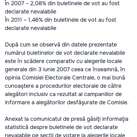
În 2007 – 2,08% din buletinele de vot au fost
declarate nevalabile
În 2011 – 1,46% din buletinele de vot au fost
declarate nevalabile
După cum se observă din datele prezentate
numărul buletinelor de vot declarate nevalabile
este în scădere comparativ cu alegerile locale
generale din 3 iunie 2007 ceea ce înseamnă, în
opinia Comisiei Electorale Centrale, o mai bună
cunoaştere a procedurilor electorale de către
alegători inclusiv ca rezultat al campaniilor de
informare a alegătorilor desfăşurate de Comisie.
Anexat la comunicatul de presă găsiţi informaţia
statistică despre buletinele de vot declarate
nevalabile pe secţii de votare la alegerile locale