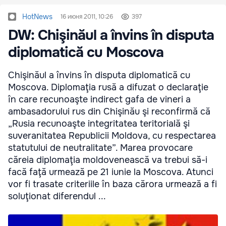
HotNews
16 июня 2011, 10:26
397
DW: Chişinăul a învins în disputa
diplomatică cu Moscova
Chişinăul a învins în disputa diplomatică cu
Moscova. Diplomaţia rusă a difuzat o declaraţie
în care recunoaşte indirect gafa de vineri a
ambasadorului rus din Chişinău şi reconfirmă că
„Rusia recunoaşte integritatea teritorială şi
suveranitatea Republicii Moldova, cu respectarea
statutului de neutralitate”. Marea provocare
căreia diplomaţia moldovenească va trebui să-i
facă faţă urmează pe 21 iunie la Moscova. Atunci
vor fi trasate criteriile în baza cărora urmează a fi
soluţionat diferendul ...