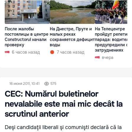
После жалобы
На Днестре, Пруте и
На Телецентре
постоялицы в центре
малых реках
пройдут репетиц
Constructorul начали
сохраняется дефицит
парада: водителе
проверку
воды
предупредили о
затруднениях
6 часов назад
7 часов назад
вчера
16 июня 2011, 10:41
575
CEC: Numărul buletinelor
nevalabile este mai mic decât la
scrutinul anterior
Deşi candidaţii liberali şi comunişti declară că la