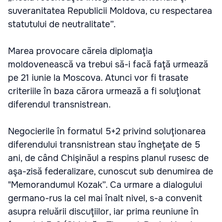
suveranitatea Republicii Moldova, cu respectarea
statutului de neutralitate”.
Marea provocare căreia diplomaţia
moldovenească va trebui să-i facă faţă urmează
pe 21 iunie la Moscova. Atunci vor fi trasate
criteriile în baza cărora urmează a fi soluţionat
diferendul transnistrean.
Negocierile în formatul 5+2 privind soluţionarea
diferendului transnistrean stau îngheţate de 5
ani, de când Chişinăul a respins planul rusesc de
aşa-zisă federalizare, cunoscut sub denumirea de
"Memorandumul Kozak”. Ca urmare a dialogului
germano-rus la cel mai înalt nivel, s-a convenit
asupra reluării discuţiilor, iar prima reuniune în