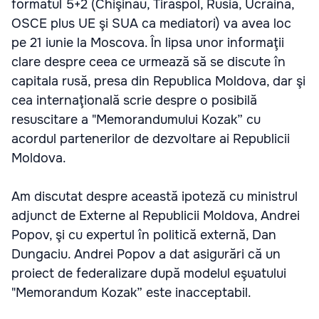
formatul 5+2 (Chişinău, Tiraspol, Rusia, Ucraina,
OSCE plus UE şi SUA ca mediatori) va avea loc
pe 21 iunie la Moscova. În lipsa unor informaţii
clare despre ceea ce urmează să se discute în
capitala rusă, presa din Republica Moldova, dar şi
cea internaţională scrie despre o posibilă
resuscitare a "Memorandumului Kozak” cu
acordul partenerilor de dezvoltare ai Republicii
Moldova.
Am discutat despre această ipoteză cu ministrul
adjunct de Externe al Republicii Moldova, Andrei
Popov, şi cu expertul în politică externă, Dan
Dungaciu. Andrei Popov a dat asigurări că un
proiect de federalizare după modelul eşuatului
"Memorandum Kozak” este inacceptabil.