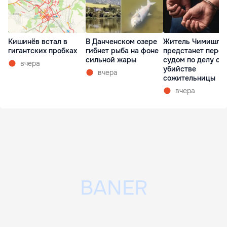
Кишинёв встал в
В Данченском озере
Житель Чимишли
гигантских пробках
гибнет рыба на фоне
предстанет перед
сильной жары
судом по делу об
вчера
убийстве
вчера
сожительницы
вчера