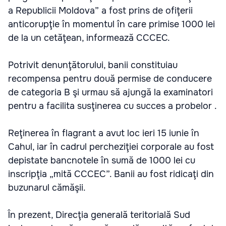
a Republicii Moldova” a fost prins de ofiţerii
anticorupţie în momentul în care primise 1000 lei
de la un cetăţean, informează CCCEC.
Potrivit denunţătorului, banii constituiau
recompensa pentru două permise de conducere
de categoria B şi urmau să ajungă la examinatori
pentru a facilita susţinerea cu succes a probelor .
Reţinerea în flagrant a avut loc ieri 15 iunie în
Cahul, iar în cadrul percheziţiei corporale au fost
depistate bancnotele în sumă de 1000 lei cu
inscripţia „mită CCCEC”. Banii au fost ridicaţi din
buzunarul cămăşii.
În prezent, Direcţia generală teritorială Sud