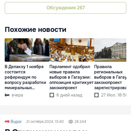
Обсуждения
267
Похожие новости
В Делакэу 1 ноября
Парламент одобрил
Правила
состоится
новые правила
региональных
референдум по
выборов в Гагаузии:
выборов в Гагауз
вопросу разработки
оппозиция критикует
законопроект
минеральных
законопроект
зарегистрирован 
ресурсов
парламенте
вчера
6 дней назад
27 Июл. 18:50
Rupor
21 октября 2024, 13:40
26 244