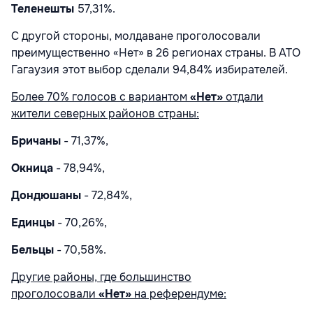
Теленешты
57,31%.
С другой стороны, молдаване проголосовали
преимущественно «Нет» в 26 регионах страны. В АТО
Гагаузия этот выбор сделали 94,84% избирателей.
Более 70% голосов с вариантом
«Нет»
отдали
жители северных районов страны:
Бричаны
- 71,37%,
Окница
- 78,94%,
Дондюшаны
- 72,84%,
Единцы
- 70,26%,
Бельцы
- 70,58%.
Дру
гие районы, где большинство
проголосовали
«Нет»
на референдуме: