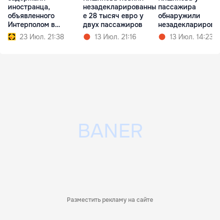
иностранца,
незадекларированны
пассажира
объявленного
е 28 тысяч евро у
обнаружили
Интерполом в
двух пассажиров
незадекларирова
международный
ю валюту
23 Июл. 21:38
13 Июл. 21:16
13 Июл. 14:23
розыск
Разместить рекламу на сайте