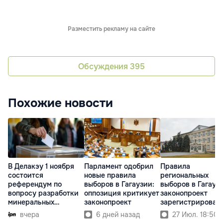
Разместить рекламу на сайте
Обсуждения
395
Похожие новости
В Делакэу 1 ноября
Парламент одобрил
Правила
состоится
новые правила
региональных
референдум по
выборов в Гагаузии:
выборов в Гагауз
вопросу разработки
оппозиция критикует
законопроект
минеральных
законопроект
зарегистрирован 
ресурсов
парламенте
вчера
6 дней назад
27 Июл. 18:50