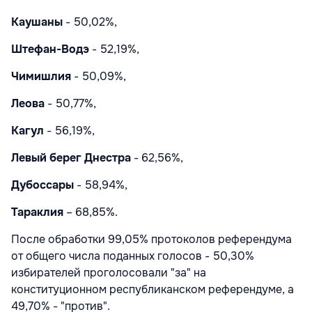
Каушаны
- 50,02%,
Штефан-Водэ
- 52,19%,
Чимишлия
- 50,09%,
Леова
- 50,77%,
Кагул
- 56,19%,
Левый берег Днестра
- 62,56%,
Дубоссары
- 58,94%,
Тараклия
– 68,85%.
После обработки 99,05% протоколов референдума
от общего числа поданных голосов - 50,30%
избирателей проголосовали "за" на
конституционном республиканском референдуме, а
49,70% - "против".