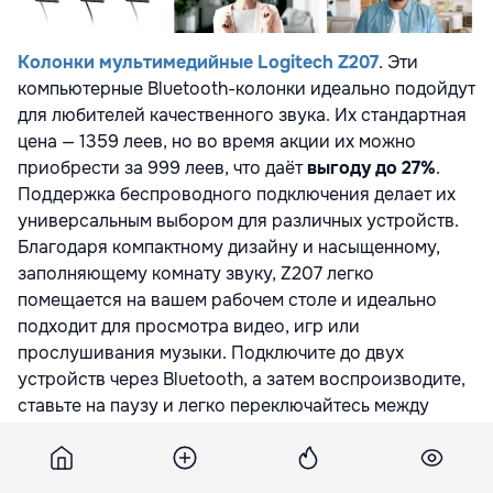
Колонки мультимедийные Logitech Z207
. Эти
компьютерные Bluetooth-колонки идеально подойдут
для любителей качественного звука. Их стандартная
цена — 1359 леев, но во время акции их можно
приобрести за 999 леев, что даёт
выгоду до 27%
.
Поддержка беспроводного подключения делает их
универсальным выбором для различных устройств.
Благодаря компактному дизайну и насыщенному,
заполняющему комнату звуку, Z207 легко
помещается на вашем рабочем столе и идеально
подходит для просмотра видео, игр или
прослушивания музыки. Подключите до двух
устройств через Bluetooth, а затем воспроизводите,
ставьте на паузу и легко переключайтесь между
ними с помощью Logitech Easy-Switch™. Выберите
между
Black
и
White
версиями.