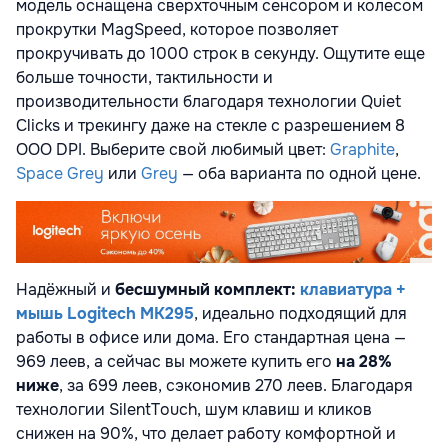
модель оснащена сверхточным сенсором и колесом
прокрутки MagSpeed, которое позволяет
прокручивать до 1000 строк в секунду. Ощутите еще
больше точности, тактильности и
производительности благодаря технологии Quiet
Clicks и трекингу даже на стекле с разрешением 8
ООО DPI. Выберите свой любимый цвет:
Graphite
,
Space Grey
или
Grey
— оба варианта по одной цене.
Надёжный и
бесшумный комплект:
клавиатура +
мышь Logitech MK295
, идеально подходящий для
работы в офисе или дома. Его стандартная цена —
969 леев, а сейчас вы можете купить его
на 28%
ниже
, за 699 леев, сэкономив 270 леев. Благодаря
технологии SilentTouch, шум клавиш и кликов
снижен на 90%, что делает работу комфортной и