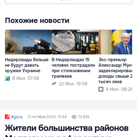
Похожие новости
Нидерланды больше
В Нидерландах 15
Экс-премьер
не будут давать
человек пострадали
Александр Мунтя
оружие Украине
при столкновении
задекларировал
трамваев
доходы свыше 216
8 Июл. 07:09
тысяч леев
22 Июл. 19:09
9 Июл. 08:26
Agora
21 октября 2024, 13:44
72 835
Жители большинства районов