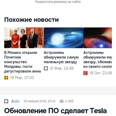
Разместить рекламу на сайте
Похожие новости
В Монако открыли
Астрономы
Астрономы
Почетное
обнаружили самую
обнаружили мерт
консульство
маленькую звезду
звезду, сбежавш
Молдовы: гости
из своего скопле
21 Фев. 23:48
дегустировали вина
18 Окт. 23:48
19 Мар. 07:20
Auto
30 января 2015, 20:14
2 069
Обновление ПО сделает Tesla