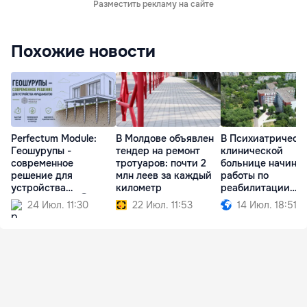
Разместить рекламу на сайте
Похожие новости
Perfectum Module:
В Молдове объявлен
В Психиатрическ
Геошурупы -
тендер на ремонт
клинической
современное
тротуаров: почти 2
больнице начина
решение для
млн леев за каждый
работы по
устройства
километр
реабилитации
фундаментов Ⓟ
корпусов
24 Июл. 11:30
22 Июл. 11:53
14 Июл. 18:51