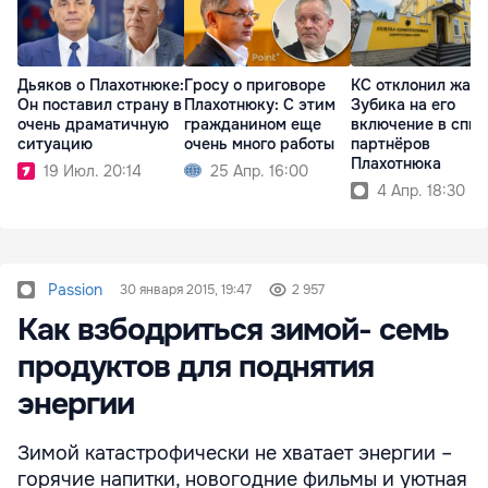
Дьяков о Плахотнюке:
Гросу о приговоре
КС отклонил жал
Он поставил страну в
Плахотнюку: С этим
Зубика на его
очень драматичную
гражданином еще
включение в спис
ситуацию
очень много работы
партнёров
Плахотнюка
19 Июл. 20:14
25 Апр. 16:00
4 Апр. 18:30
Passion
30 января 2015, 19:47
2 957
Как взбодриться зимой- семь
продуктов для поднятия
энергии
Зимой катастрофически не хватает энергии –
горячие напитки, новогодние фильмы и уютная