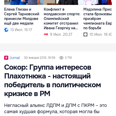
Елена Глизан и
Конфликт в
Мэдэлина Присэк
Сергей Тарновский
молдавском спорте:
стала бронзовым
принесли Молдове
Олимпийский
призёром
ещё две медали
комитет отстранил
чемпионата Евро
Ивана Георгиу на
по борьбе
13 Июл. 15:17
полгода
9 Июл. 20:27
10 Июл. 19:47
Jurnal
30 января 2015, 19:59
3 719
Сокор: Группа интересов
Плахотнюка - настоящий
победитель в политическом
кризисе в РМ
Негласный альянс ЛДПМ и ДПМ с ПКРМ – это
самая худшая формула, которая могла бы