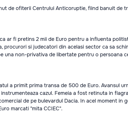
ut de ofiterii Centrului Anticoruptie, fiind banuit de t
 ar fi pretins 2 mii de Euro pentru a influenta politist
, procurori si judecatori din acelasi sector ca sa sc
pe una non-privativa de libertate pentru o persoana c
atul a primit prima transa de 500 de Euro. Avansul ur
e instrumenteaza cazul. Femeia a fost retinuta in flagra
comercial de pe bulevardul Dacia. In acel moment in g
Euro marcati "mita CCIEC".