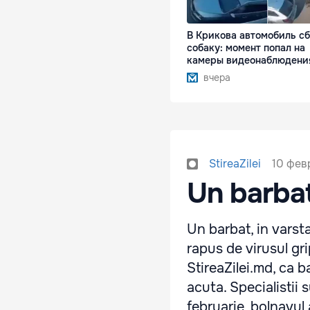
В Крикова автомобиль с
собаку: момент попал на
камеры видеонаблюдени
вчера
10 февр
StireaZilei
Un barbat
Un barbat, in varsta
rapus de virusul gr
StireaZilei.md, ca 
acuta. Specialistii 
februarie, bolnavul 