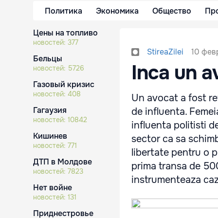
Политика
Экономика
Общество
Пр
Цены на топливо
новостей:
377
10 февр
StireaZilei
Бельцы
Inca un a
новостей:
5726
Газовый кризис
новостей:
408
Un avocat a fost ret
Гагаузия
de influenta. Femei
новостей:
10842
influenta politisti 
Кишинев
sector ca sa schim
новостей:
771
libertate pentru o 
ДТП в Молдове
prima transa de 500
новостей:
7823
instrumenteaza cazu
Нет войне
новостей:
131
Приднестровье