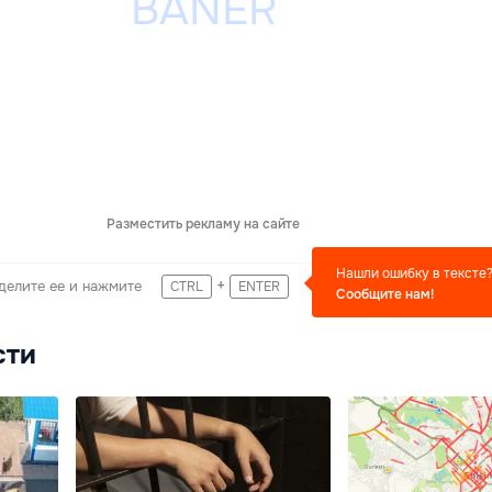
Разместить рекламу на сайте
Нашли ошибку в тексте
+
делите ее и нажмите
CTRL
ENTER
Сообщите нам!
сти