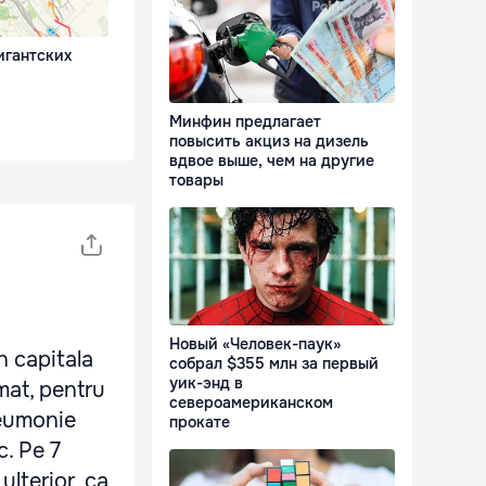
игантских
Минфин предлагает
повысить акциз на дизель
вдвое выше, чем на другие
товары
Новый «Человек-паук»
n capitala
собрал $355 млн за первый
уик-энд в
mat, pentru
североамериканском
neumonie
прокате
c. Pe 7
ulterior, ca