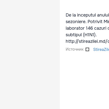
De la inceputul anulu
sezoniere. Potrivit Mi
laborator 146 cazuri 
subtipul (H1N1).
http://stireazilei.m
Источник
StireaZil