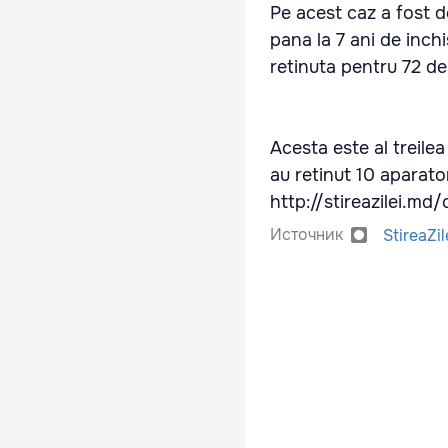
Pe acest caz a fost d
pana la 7 ani de inch
retinuta pentru 72 de
Acesta este al treilea
au retinut 10 aparato
http://stireazilei.m
Источник
StireaZil