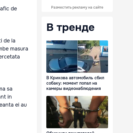
Разместить рекламу на сайте
rafic de
В тренде
i de la
himbe masura
ercetata
В Крикова автомобиль сбил
собаку: момент попал на
ma sa
камеры видеонаблюдения
nt in
eanta ei au