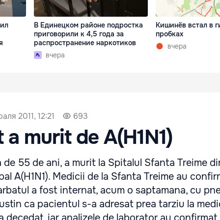
бил
В Единецком районе подростка
Кишинёв встал в г
приговорили к 4,5 года за
пробках
я
распространение наркотиков
вчера
вчера
аля 2011, 12:21
693
 a murit de A(H1N1)
 de 55 de ani, a murit la Spitalul Sfanta Treime di
ipal A(H1N1). Medicii de la Sfanta Treime au confir
barbatul a fost internat, acum o saptamana, cu p
sustin ca pacientul s-a adresat prea tarziu la medi
a decedat, iar analizele de laborator au confirmat, 