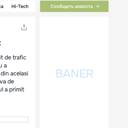
ка
Hi-Tech
Сообщить новость
c
t de trafic
u a
 din acelasi
iva de
l a primit