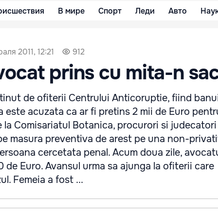
оисшествия
В мире
Спорт
Леди
Авто
Нау
аля 2011, 12:21
912
vocat prins cu mita-n sa
inut de ofiterii Centrului Anticoruptie, fiind banui
a este acuzata ca ar fi pretins 2 mii de Euro pentr
de la Comisariatul Botanica, procurori si judecatori
be masura preventiva de arest pe una non-privat
persoana cercetata penal. Acum doua zile, avocatu
 de Euro. Avansul urma sa ajunga la ofiterii care
l. Femeia a fost ...