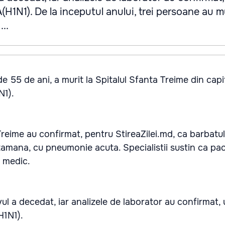
(H1N1). De la inceputul anului, trei persoane au mu
..
de 55 de ani, a murit la Spitalul Sfanta Treime din capi
N1).
Treime au confirmat, pentru StireaZilei.md, ca barbatul
amana, cu pneumonie acuta. Specialistii sustin ca pac
a medic.
ul a decedat, iar analizele de laborator au confirmat, u
H1N1).