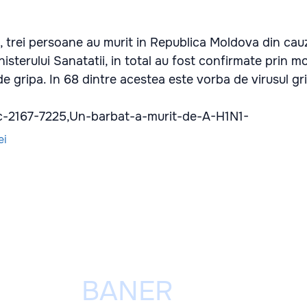
i, trei persoane au murit in Republica Moldova din cau
nisterului Sanatatii, in total au fost confirmate prin 
de gripa. In 68 dintre acestea este vorba de virusul gr
d/c-2167-7225,Un-barbat-a-murit-de-A-H1N1-
ei