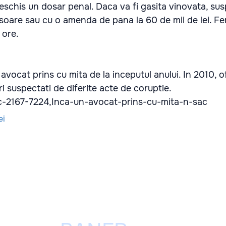
eschis un dosar penal. Daca va fi gasita vinovata, sus
isoare sau cu o amenda de pana la 60 de mii de lei. F
 ore.
 avocat prins cu mita de la inceputul anului. In 2010, o
ri suspectati de diferite acte de coruptie.
d/c-2167-7224,Inca-un-avocat-prins-cu-mita-n-sac
ei