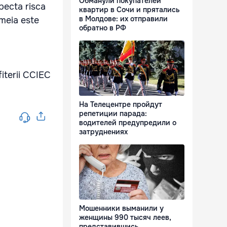
Обманули покупателей
pecta risca
квартир в Сочи и прятались
в Молдове: их отправили
emeia este
обратно в РФ
fiterii CCIEC
На Телецентре пройдут
репетиции парада:
водителей предупредили о
затруднениях
Мошенники выманили у
женщины 990 тысяч леев,
представившись