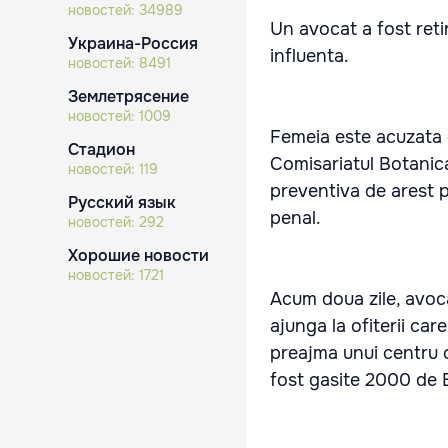
новостей:
34989
Un avocat a fost retin
Украина-Россия
influenta.
новостей:
8491
Землетрясение
новостей:
1009
Femeia este acuzata ca
Стадион
Comisariatul Botanica
новостей:
119
preventiva de arest 
Русский язык
penal.
новостей:
292
Хорошие новости
новостей:
1721
Acum doua zile, avoc
ajunga la ofiterii car
preajma unui centru 
fost gasite 2000 de 