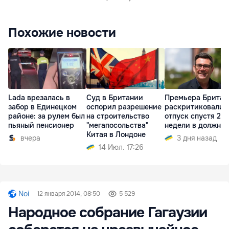
Похожие новости
Lada врезалась в
Суд в Британии
Премьера Британ
забор в Единецком
оспорил разрешение
раскритиковали 
районе: за рулем был
на строительство
отпуск спустя 2
пьяный пенсионер
"мегапосольства"
недели в должно
Китая в Лондоне
вчера
3 дня назад
14 Июл. 17:26
Noi
12 января 2014, 08:50
5 529
Народное собрание Гагаузии