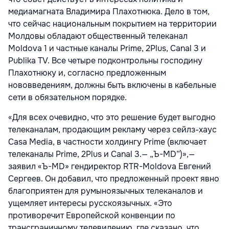
медиамагната Владимира Плахотнюка. Дело в том,
что сейчас национальным покрытием на территории
Молдовы обладают общественный телеканал
Moldova 1 и частные каналы Prime, 2Plus, Canal 3 и
Publika TV. Все четыре подконтрольны господину
Плахотнюку и, согласно предложенным
нововведениям, должны быть включены в кабельные
сети в обязательном порядке.
«Для всех очевидно, что это решение будет выгодно
телеканалам, продающим рекламу через сейлз-хаус
Casa Media, в частности холдингу Prime (включает
телеканалы Prime, 2Plus и Canal 3.— „Ъ-MD”)»,—
заявил «Ъ-MD» гендиректор RTR-Moldova Евгений
Сергеев. Он добавил, что предложенный проект явно
благоприятен для румыноязычных телеканалов и
ущемляет интересы русскоязычных. «Это
противоречит Европейской конвенции по
трансграничному телевидению, где сказано, что