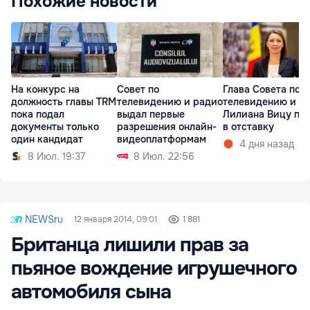
Похожие новости
На конкурс на
Совет по
Глава Совета по
должность главы TRM
телевидению и радио
телевидению и р
пока подал
выдал первые
Лилиана Вицу по
документы только
разрешения онлайн-
в отставку
один кандидат
видеоплатформам
4 дня назад
8 Июл. 19:37
8 Июл. 22:56
NEWSru
12 января 2014, 09:01
1 881
Британца лишили прав за
пьяное вождение игрушечного
автомобиля сына