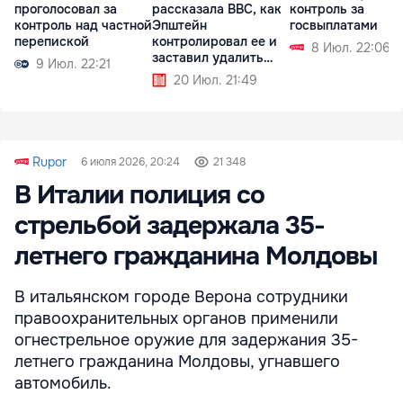
проголосовал за
рассказала BBC, как
контроль за
контроль над частной
Эпштейн
госвыплатами
перепиской
контролировал ее и
8 Июл. 22:06
заставил удалить
9 Июл. 22:21
татуировку
20 Июл. 21:49
Rupor
6 июля 2026, 20:24
21 348
В Италии полиция со
стрельбой задержала 35-
летнего гражданина Молдовы
В итальянском городе Верона сотрудники
правоохранительных органов применили
огнестрельное оружие для задержания 35-
летнего гражданина Молдовы, угнавшего
автомобиль.