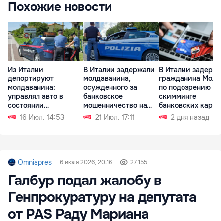
Похожие новости
Из Италии
В Италии задержали
В Италии задерж
депортируют
молдаванина,
гражданина Молд
молдаванина:
осужденного за
по подозрению в
управлял авто в
банковское
скимминге
состоянии
мошенничество на
банковских карт
алкогольного
родине
16 Июл. 14:53
21 Июл. 17:11
2 дня назад
опьянения
Omniapres
6 июля 2026, 20:16
27 155
Галбур подал жалобу в
Генпрокуратуру на депутата
от PAS Раду Мариана