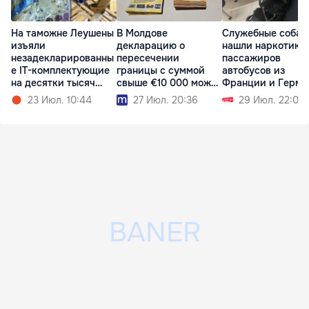
На таможне Леушены
В Молдове
Служебные собак
изъяли
декларацию о
нашли наркотики
незадекларированны
пересечении
пассажиров
е IT-комплектующие
границы с суммой
автобусов из
на десятки тысяч
свыше €10 000 можно
Франции и Герма
леев
подать онлайн
23 Июл. 10:44
27 Июл. 20:36
29 Июл. 22:07