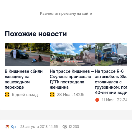
Разместить рекламу на сайте
Похожие новости
В Кишиневе сбили
На трассе Кишинев —
На трассе R-6
женщину на
Скуляны произошло
автомобиль Skod
пешеходном
ДТП: пострадала
столкнулся с
переходе
женщина
грузовиком: поги
40-летний водит
6 дней назад
28 Июл. 18:05
11 Июл. 22:24
Kp
23 августа 2018, 14:55
12 233