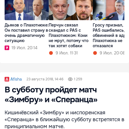
Дьяков о Плахотнюке:
Перчун связал
Гросу признал, чт
Он поставил страну в
скандал с PAS с
PAS ошибались, н
очень драматичную
Плахотнюком: Кони
обвинений в адре
ситуацию
не мрут, потому что
Плахотнюка не
так хотят собаки
отказался
19 Июл. 20:14
9 Июл. 11:31
9 Июл. 20:08
Afisha
23 августа 2018, 14:46
1 259
В субботу пройдет матч
«Зимбру» и «Сперанца»
Кишинёвский «Зимбру» и ниспоренская
«Сперанца» в ближайшую субботу встретятся в
принципиальном матче.