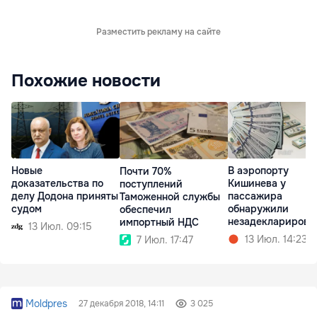
Разместить рекламу на сайте
Похожие новости
Новые
В аэропорту
Почти 70%
доказательства по
Кишинева у
поступлений
делу Додона приняты
пассажира
Таможенной службы
судом
обнаружили
обеспечил
незадекларирова
импортный НДС
13 Июл. 09:15
ю валюту
13 Июл. 14:23
7 Июл. 17:47
Moldpres
27 декабря 2018, 14:11
3 025