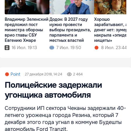
Владимир Зеленский
Додон: В 2027 году
Хорошо
предложил пост
нужно провести
зарабатывают, а
министра обороны
выборы президента,
денег нет: зумеро
врио главы СБУ
парламента и
накрыла «эпидем
Евгению Хмаре
местных властей
нищеты»
16 Июл. 19:13
7 Июл. 19:50
8 Июл. 23:44
Point
27 декабря 2018, 14:24
2 464
Полицейские задержали
угонщика автомобиля
Сотрудники ИП сектора Чеканы задержали 40-
летнего уроженца города Резина, который 7
декабря этого года угнал в коммуне Будешты
автомобиль Ford Tranzit.