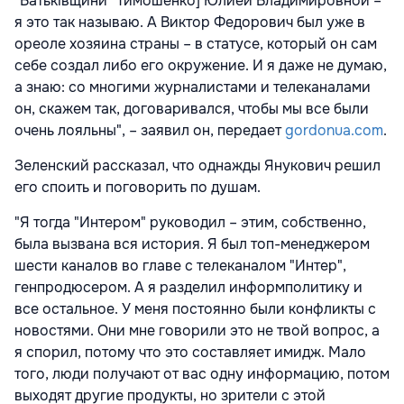
"Батьківщини" Тимошенко] Юлией Владимировной –
я это так называю. А Виктор Федорович был уже в
ореоле хозяина страны – в статусе, который он сам
себе создал либо его окружение. И я даже не думаю,
а знаю: со многими журналистами и телеканалами
он, скажем так, договаривался, чтобы мы все были
очень лояльны", – заявил он, передает
gordonua.com
.
Зеленский рассказал, что однажды Янукович решил
его споить и поговорить по душам.
"Я тогда "Интером" руководил – этим, собственно,
была вызвана вся история. Я был топ-менеджером
шести каналов во главе с телеканалом "Интер",
генпродюсером. А я разделил информполитику и
все остальное. У меня постоянно были конфликты с
новостями. Они мне говорили это не твой вопрос, а
я спорил, потому что это составляет имидж. Мало
того, люди получают от вас одну информацию, потом
выходят другие продукты, но зрители с этой