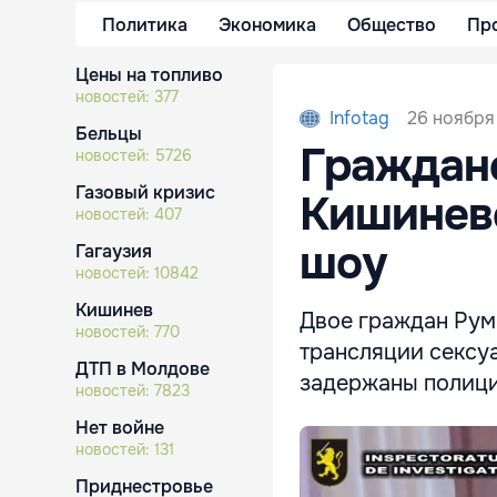
Политика
Экономика
Общество
Пр
Цены на топливо
новостей:
377
26 ноября 
Infotag
Бельцы
Граждане
новостей:
5726
Газовый кризис
Кишинев
новостей:
407
шоу
Гагаузия
новостей:
10842
Кишинев
Двое граждан Рум
новостей:
770
трансляции сексуа
ДТП в Молдове
задержаны полици
новостей:
7823
Нет войне
новостей:
131
Приднестровье