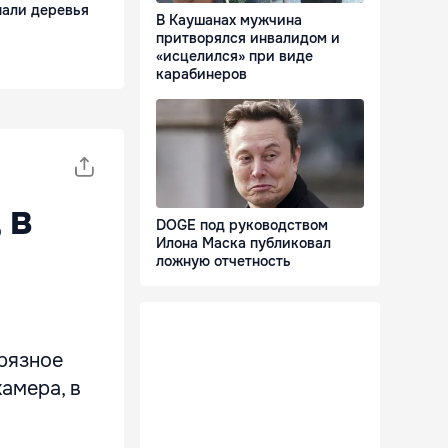
пали деревья
В Каушанах мужчина
притворялся инвалидом и
«исцелился» при виде
карабинеров
 в
DOGE под руководством
Илона Маска публиковал
ложную отчетность
грязное
камера, в