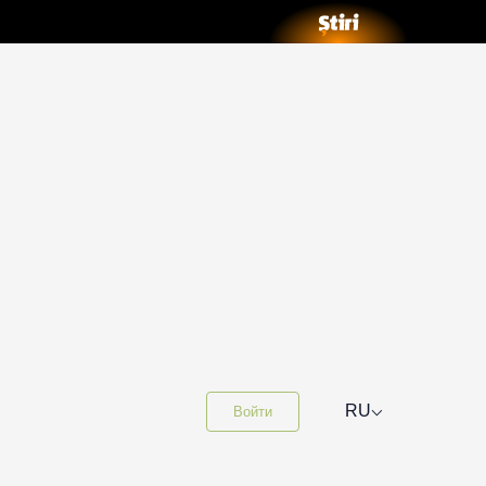
⌵
RU
Войти