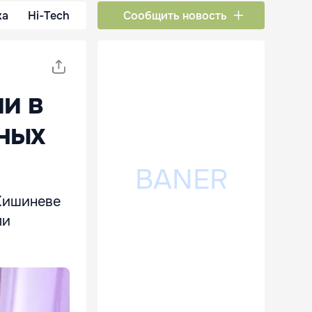
ка
Hi-Tech
Сообщить новость
и в
ных
Кишиневе
ли