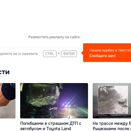
Разместить рекламу на сайте
Нашли ошибку в тексте
+
делите ее и нажмите
CTRL
ENTER
Сообщите нам!
сти
Погибшими в страшном ДТП с
На трассе между 
автобусом и Toyota Land
Рышканами после 