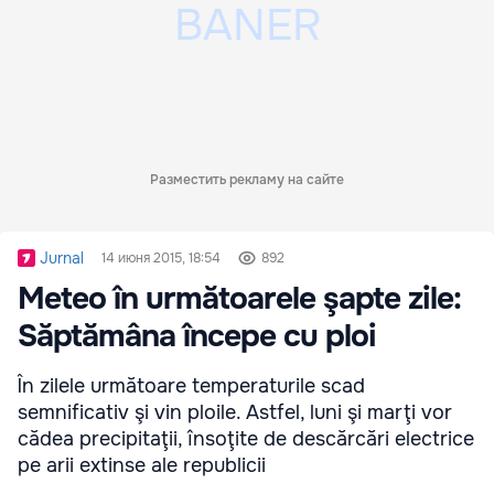
Разместить рекламу на сайте
Jurnal
14 июня 2015, 18:54
892
Meteo în următoarele şapte zile:
Săptămâna începe cu ploi
În zilele următoare temperaturile scad
semnificativ şi vin ploile. Astfel, luni şi marţi vor
cădea precipitaţii, însoţite de descărcări electrice
pe arii extinse ale republicii