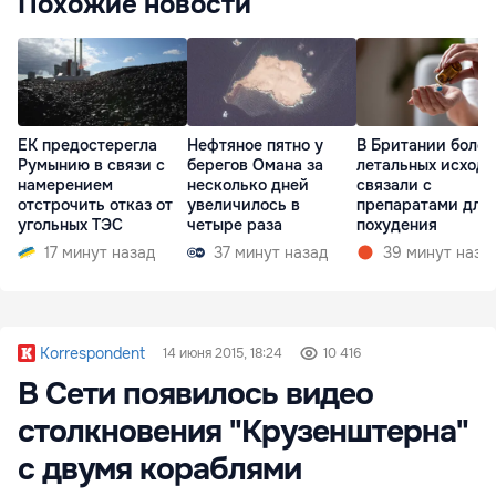
Похожие новости
ЕК предостерегла
Нефтяное пятно у
В Британии более
Румынию в связи с
берегов Омана за
летальных исходо
намерением
несколько дней
связали с
отстрочить отказ от
увеличилось в
препаратами для
угольных ТЭС
четыре раза
похудения
17 минут назад
37 минут назад
39 минут наза
Korrespondent
14 июня 2015, 18:24
10 416
В Сети появилось видео
столкновения "Крузенштерна"
с двумя кораблями