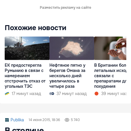
Разместить рекламу на сайте
Похожие новости
ЕК предостерегла
Нефтяное пятно у
В Британии более
Румынию в связи с
берегов Омана за
летальных исходо
намерением
несколько дней
связали с
отстрочить отказ от
увеличилось в
препаратами для
угольных ТЭС
четыре раза
похудения
17 минут назад
37 минут назад
39 минут наза
Publika
14 июня 2015, 18:36
5 740
В столице