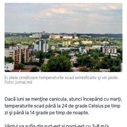
În zilele următoare temperaturile scad semnificativ şi vin ploile.
Foto: jurnal.md
Dacă luni se menţine canicula, atunci începând cu marţi,
temperaturile scad până la 24 de grade Celsius pe timp
zi şi până la 14 grade pe timp de noapte.
Vântul va sufla din sud-est şi nord-est cu 3-8 m/s.