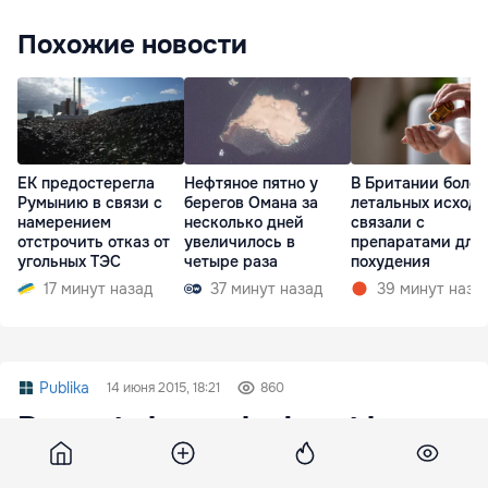
Похожие новости
ЕК предостерегла
Нефтяное пятно у
В Британии более
Румынию в связи с
берегов Омана за
летальных исходо
намерением
несколько дней
связали с
отстрочить отказ от
увеличилось в
препаратами для
угольных ТЭС
четыре раза
похудения
17 минут назад
37 минут назад
39 минут наза
Publika
14 июня 2015, 18:21
860
Prezența la urnele de vot la ora
18:20