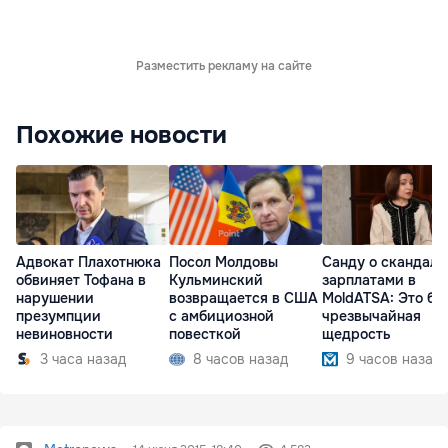
Разместить рекламу на сайте
Похожие новости
Адвокат Плахотнюка
Посол Молдовы
Санду о скандале
обвиняет Тофана в
Кульминский
зарплатами в
нарушении
возвращается в США
MoldATSA: Это бы
презумпции
с амбициозной
чрезвычайная
невиновности
повесткой
щедрость
3 часа назад
8 часов назад
9 часов назад