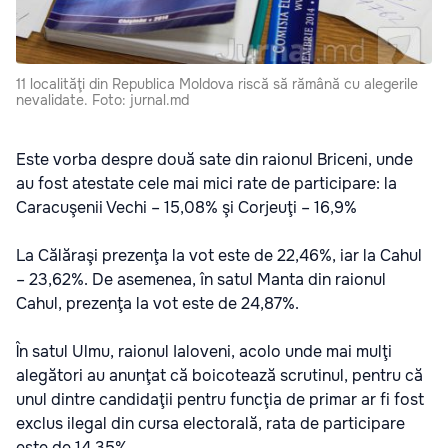
11 localităţi din Republica Moldova riscă să rămână cu alegerile
nevalidate. Foto: jurnal.md
Este vorba despre două sate din raionul Briceni, unde
au fost atestate cele mai mici rate de participare: la
Caracuşenii Vechi – 15,08% şi Corjeuţi – 16,9%
La Călăraşi prezenţa la vot este de 22,46%, iar la Cahul
– 23,62%. De asemenea, în satul Manta din raionul
Cahul, prezenţa la vot este de 24,87%.
În satul Ulmu, raionul Ialoveni, acolo unde mai mulţi
alegători au anunţat că boicotează scrutinul, pentru că
unul dintre candidaţii pentru funcţia de primar ar fi fost
exclus ilegal din cursa electorală, rata de participare
este de 14,35%.