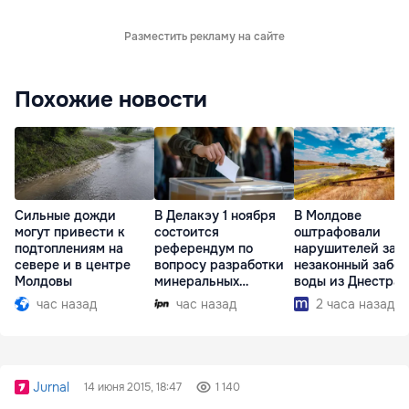
Разместить рекламу на сайте
Похожие новости
Сильные дожди
В Делакэу 1 ноября
В Молдове
могут привести к
состоится
оштрафовали
подтоплениям на
референдум по
нарушителей за
севере и в центре
вопросу разработки
незаконный забор
Молдовы
минеральных
воды из Днестра
ресурсов
час назад
час назад
2 часа назад
Jurnal
14 июня 2015, 18:47
1 140