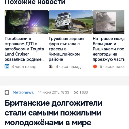
Похожие новости
Погибшими в
Гружёная зерном
На трассе между
страшном ДТП с
фура съехала с
Бельцами и
автобусом и Toyota
трассы в
Рышканами после
Land Cruiser
Чимишлийском
непогоды на
оказались родные
районе
проезжую часть
братья
упали деревья
3 часа назад
4 часа назад
6 часов назад
Metronews
14 июня 2015, 18:33
1 633
Британские долгожители
стали самыми пожилыми
молодожёнами в мире