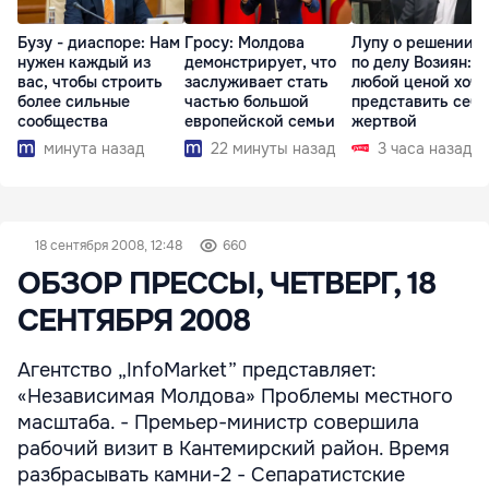
Бузу - диаспоре: Нам
Гросу: Молдова
Лупу о решении с
нужен каждый из
демонстрирует, что
по делу Возиян: 
вас, чтобы строить
заслуживает стать
любой ценой хоче
более сильные
частью большой
представить себя
сообщества
европейской семьи
жертвой
минута назад
22 минуты назад
3 часа назад
18 сентября 2008, 12:48
660
ОБЗОР ПРЕССЫ, ЧЕТВЕРГ, 18
СЕНТЯБРЯ 2008
Агентство „InfoMarket” представляет:
«Независимая Молдова» Проблемы местного
масштаба. - Премьер-министр совершила
рабочий визит в Кантемирский район. Время
разбрасывать камни-2 - Сепаратистские