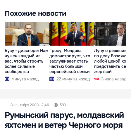
Похожие новости
Бузу - диаспоре: Нам
Гросу: Молдова
Лупу о решении с
нужен каждый из
демонстрирует, что
по делу Возиян: 
вас, чтобы строить
заслуживает стать
любой ценой хоче
более сильные
частью большой
представить себя
сообщества
европейской семьи
жертвой
минута назад
22 минуты назад
3 часа назад
18 сентября 2008, 12:46
583
Румынский парус, молдавский
яхтсмен и ветер Черного моря