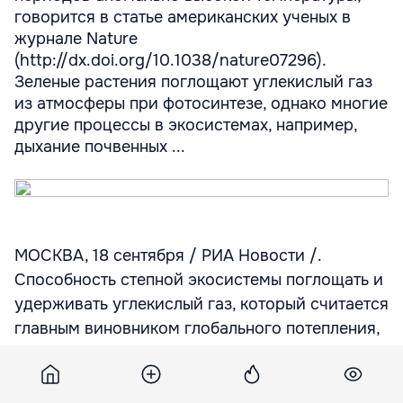
говорится в статье американских ученых в
журнале Nature
(http://dx.doi.org/10.1038/nature07296).
Зеленые растения поглощают углекислый газ
из атмосферы при фотосинтезе, однако многие
другие процессы в экосистемах, например,
дыхание почвенных ...
МОСКВА, 18 сентября / РИА Новости /.
Способность степной экосистемы поглощать и
удерживать углекислый газ, который считается
главным виновником глобального потепления,
падает в три раза и на длительный срок после
периодов аномально высокой температуры,
говорится в статье американских ученых в