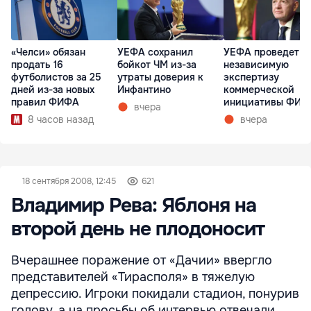
«Челси» обязан
УЕФА сохранил
УЕФА проведет
продать 16
бойкот ЧМ из-за
независимую
футболистов за 25
утраты доверия к
экспертизу
дней из-за новых
Инфантино
коммерческой
правил ФИФА
инициативы ФИФ
вчера
8 часов назад
вчера
18 сентября 2008, 12:45
621
Владимир Рева: Яблоня на
второй день не плодоносит
Вчерашнее поражение от «Дачии» ввергло
представителей «Тирасполя» в тяжелую
депрессию. Игроки покидали стадион, понурив
голову, а на просьбы об интервью отвечали