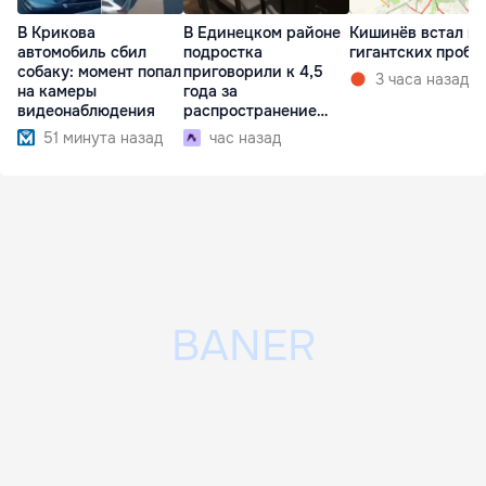
В Крикова
В Единецком районе
Кишинёв встал в
автомобиль сбил
подростка
гигантских пробк
собаку: момент попал
приговорили к 4,5
3 часа назад
на камеры
года за
видеонаблюдения
распространение
наркотиков
51 минута назад
час назад