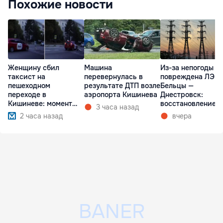
Похожие новости
Женщину сбил
Машина
Из-за непогоды
таксист на
перевернулась в
повреждена ЛЭП
пешеходном
результате ДТП возле
Бельцы —
переходе в
аэропорта Кишинева
Днестровск:
Кишиневе: момент
восстановление
3 часа назад
ДТП попал на видео
займет более нед
2 часа назад
вчера