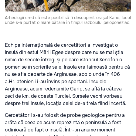
Arheologii cred că este posibil să fi descoperit oraşul Kane, locul
unde s-a purtat o mare bătălie în timpul razboiului peloponeziac.
Echipa internaţională de cercetători a investigat o
insulă din estul Mării Egee despre care nu se mai ştia
nimic de secole întregi şi pe care istoricul Xenofon o
pomenise în scrierile sale. Insula era faimoasă pentru că
nu se afla departe de Arginusae, acolo unde în 406
a.Hr. atenienii i-au învins pe spartani. Insulele
Arginuase, acum redenumite Garip, se află la câteva
zeci de km. de coasta Turciei. Sursele vechi vorbeau
despre trei insule, locaţia celei de-a treia fiind incertă.
Cercetătorii s-au folosit de probe geologice pentru a
arăta că ceea ce acum reprezintă o peninsulă a fost
odinioară de fapt o insulă. Într-un anume moment