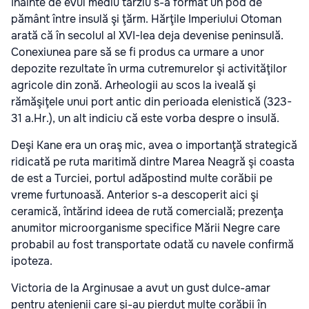
înainte de evul mediu târziu s-a format un pod de
pământ între insulă şi ţărm. Hărţile Imperiului Otoman
arată că în secolul al XVI-lea deja devenise peninsulă.
Conexiunea pare să se fi produs ca urmare a unor
depozite rezultate în urma cutremurelor şi activităţilor
agricole din zonă. Arheologii au scos la iveală şi
rămăşiţele unui port antic din perioada elenistică (323-
31 a.Hr.), un alt indiciu că este vorba despre o insulă.
Deşi Kane era un oraş mic, avea o importanţă strategică
ridicată pe ruta maritimă dintre Marea Neagră şi coasta
de est a Turciei, portul adăpostind multe corăbii pe
vreme furtunoasă. Anterior s-a descoperit aici şi
ceramică, întărind ideea de rută comercială; prezenţa
anumitor microorganisme specifice Mării Negre care
probabil au fost transportate odată cu navele confirmă
ipoteza.
Victoria de la Arginusae a avut un gust dulce-amar
pentru atenienii care şi-au pierdut multe corăbii în