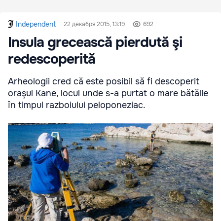
Independent
22 декабря 2015, 13:19
692
Insula grecească pierdută şi
redescoperită
Arheologii cred că este posibil să fi descoperit
oraşul Kane, locul unde s-a purtat o mare bătălie
în timpul razboiului peloponeziac.