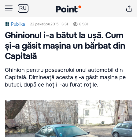
RU
Publika
22 декабря 2015, 13:31
8 981
Ghinionul i-a bătut la ușă. Cum
și-a găsit mașina un bărbat din
Capitală
Ghinion pentru posesorului unui automobil din
Capitală. Dimineață acesta și-a găsit mașina pe
butuci, după ce hoții i-au furat roțile.