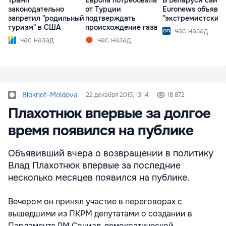
законодательно
от Турции
Euronews объявл
запретил "родильный
подтверждать
"экстремистским
туризм" в США
происхождение газа
час назад
час назад
час назад
Bloknot-Moldova
22 декабря 2015, 13:14
18 872
Плахотнюк впервые за долгое
время появился на публике
Объявивший вчера о возвращении в политику
Влад Плахотнюк впервые за последние
несколько месяцев появился на публике.
Вечером он принял участие в переговорах с
вышедшими из ПКРМ депутатами о создании в
Парламенте РМ Социал-демократической