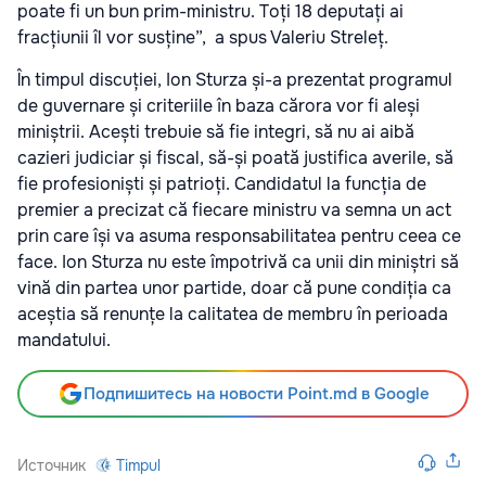
poate fi un bun prim-ministru. Toți 18 deputați ai
fracțiunii îl vor susține”, a spus Valeriu Streleț.
În timpul discuției, Ion Sturza și-a prezentat programul
de guvernare și criteriile în baza cărora vor fi aleși
miniștrii. Acești trebuie să fie integri, să nu ai aibă
cazieri judiciar și fiscal, să-și poată justifica averile, să
fie profesioniști și patrioți. Candidatul la funcția de
premier a precizat că fiecare ministru va semna un act
prin care își va asuma responsabilitatea pentru ceea ce
face. Ion Sturza nu este împotrivă ca unii din miniștri să
vină din partea unor partide, doar că pune condiția ca
aceștia să renunțe la calitatea de membru în perioada
mandatului.
Подпишитесь на новости Point.md в Google
Источник
Timpul