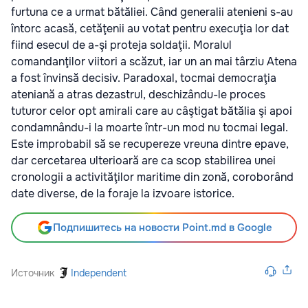
furtuna ce a urmat bătăliei. Când generalii atenieni s-au
întorc acasă, cetăţenii au votat pentru execuţia lor dat
fiind esecul de a-şi proteja soldaţii. Moralul
comandanţilor viitori a scăzut, iar un an mai târziu Atena
a fost învinsă decisiv. Paradoxal, tocmai democraţia
ateniană a atras dezastrul, deschizându-le proces
tuturor celor opt amirali care au câştigat bătălia şi apoi
condamnându-i la moarte într-un mod nu tocmai legal.
Este improbabil să se recupereze vreuna dintre epave,
dar cercetarea ulterioară are ca scop stabilirea unei
cronologii a activităţilor maritime din zonă, coroborând
date diverse, de la foraje la izvoare istorice.
Подпишитесь на новости Point.md в Google
Источник
Independent