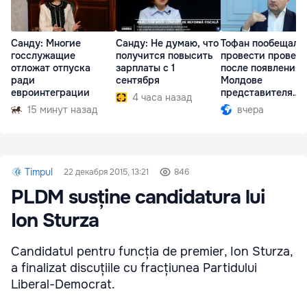
Санду: Многие
Санду: Не думаю, что
Тофан пообещал
госслужащие
получится повысить
провести провер
отложат отпуска
зарплаты с 1
после появления 
ради
сентября
Молдове
евроинтеграции
представителя
4 часа назад
Южной Осетии
15 минут назад
вчера
Timpul
22 декабря 2015, 13:21
846
PLDM susține candidatura lui
Ion Sturza
Candidatul pentru funcția de premier, Ion Sturza,
a finalizat discuțiile cu fracțiunea Partidului
Liberal-Democrat.