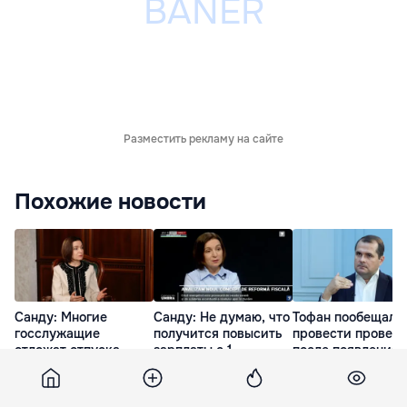
Разместить рекламу на сайте
Похожие новости
Санду: Многие
Санду: Не думаю, что
Тофан пообещал
госслужащие
получится повысить
провести провер
отложат отпуска
зарплаты с 1
после появления 
ради
сентября
Молдове
евроинтеграции
представителя
4 часа назад
Южной Осетии
15 минут назад
вчера