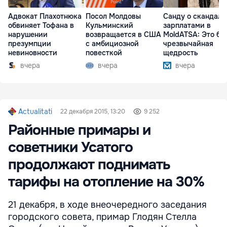
Адвокат Плахотнюка
Посол Молдовы
Санду о скандале
обвиняет Тофана в
Кульминский
зарплатами в
нарушении
возвращается в США
MoldATSA: Это бы
презумпции
с амбициозной
чрезвычайная
невиновности
повесткой
щедрость
вчера
вчера
вчера
Actualitati
22 декабря 2015, 13:20
9 252
Районные примары и
советники Усатого
продолжают поднимать
тарифы на отопление на 30%
21 декабря, в ходе внеочередного заседания
городского совета, примар Глодян Стелла