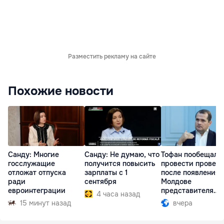
Разместить рекламу на сайте
Похожие новости
Санду: Многие
Санду: Не думаю, что
Тофан пообещал
госслужащие
получится повысить
провести провер
отложат отпуска
зарплаты с 1
после появления 
ради
сентября
Молдове
евроинтеграции
представителя
4 часа назад
Южной Осетии
15 минут назад
вчера