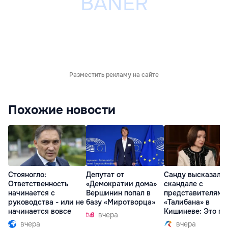
Разместить рекламу на сайте
Похожие новости
Стояногло:
Депутат от
Санду высказалас
Ответственность
«Демократии дома»
скандале с
начинается с
Вершинин попал в
представителями
руководства - или не
базу «Миротворца»
«Талибана» в
начинается вовсе
Кишиневе: Это по
вчера
вчера
вчера