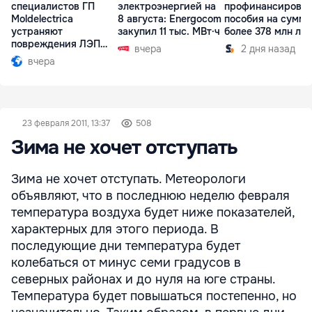
специалистов ГП
электроэнергией на
профинансирова
Moldelectrica
8 августа: Energocom
пособия на сумму
устраняют
закупил 11 тыс. МВт·ч
более 378 млн ле
повреждения ЛЭП
вчера
2 дня назад
Бельцы-Днестровск
вчера
23 февраля 2011, 13:37
508
Зима не хочет отступать
Зима не хочет отступать. Метеорологи
объявляют, что в последнюю неделю февраля
температура воздуха будет ниже показателей,
характерных для этого периода. В
последующие дни температура будет
колебаться от минус семи градусов в
северных районах и до нуля на юге страны.
Температура будет повышаться постепенно, но