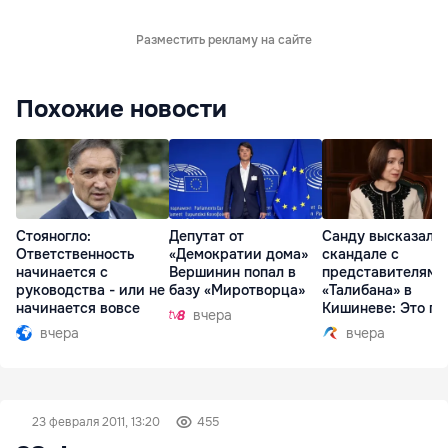
Разместить рекламу на сайте
Похожие новости
Стояногло:
Депутат от
Санду высказалас
Ответственность
«Демократии дома»
скандале с
начинается с
Вершинин попал в
представителями
руководства - или не
базу «Миротворца»
«Талибана» в
начинается вовсе
Кишиневе: Это по
вчера
вчера
вчера
23 февраля 2011, 13:20
455