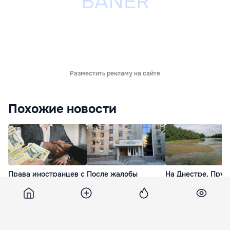
Разместить рекламу на сайте
Похожие новости
Права иностранцев с
После жалобы
На Днестре, Прут
видом на жительство
постоялицы в центре
малых реках
в Молдове расширят
Constructorul начали
сохраняется деф
проверку
воды
вчера
вчера
вчера