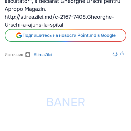
ascultator”, a declarat Gheorghe Urschi pentru
Apropo Magazin.
http://stireazilei.md/c-2167-7408,Gheorghe-
Urschi-a-ajuns-la-spital
Подпишитесь на новости Point.md в Google
Источник
StireaZilei