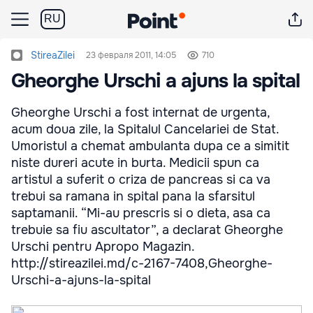
RU
StireaZilei
23 февраля 2011, 14:05
710
Gheorghe Urschi a ajuns la spital
Gheorghe Urschi a fost internat de urgenta,
acum doua zile, la Spitalul Cancelariei de Stat.
Umoristul a chemat ambulanta dupa ce a simitit
niste dureri acute in burta. Medicii spun ca
artistul a suferit o criza de pancreas si ca va
trebui sa ramana in spital pana la sfarsitul
saptamanii. “Mi-au prescris si o dieta, asa ca
trebuie sa fiu ascultator”, a declarat Gheorghe
Urschi pentru Apropo Magazin.
http://stireazilei.md/c-2167-7408,Gheorghe-
Urschi-a-ajuns-la-spital