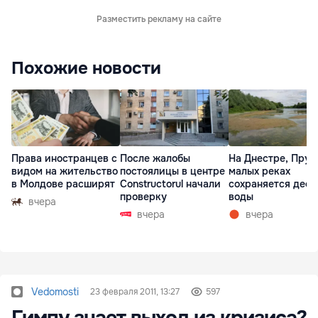
Разместить рекламу на сайте
Похожие новости
Права иностранцев с
После жалобы
На Днестре, Прут
видом на жительство
постоялицы в центре
малых реках
в Молдове расширят
Constructorul начали
сохраняется деф
проверку
воды
вчера
вчера
вчера
Vedomosti
23 февраля 2011, 13:27
597
Гимпу знает выход из кризиса?