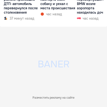
ДТП: автомобиль
собаку и уехал с
BMW возле
перевернулся после
места происшествия
аэропорта
столкновения
находилась дочь
час назад
директора лицея
37 минут назад
час назад
Разместить рекламу на сайте