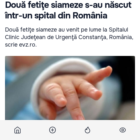
Două fetiţe siameze s-au născut
într-un spital din România
Două fetiţe siameze au venit pe lume la Spitalul
Clinic Judeţean de Urgenţă Constanţa, România,
scrie evz.ro.
Mama siamezelor, din comuna constănţeană Valul lui Traian, mai
are încă cinci copii.