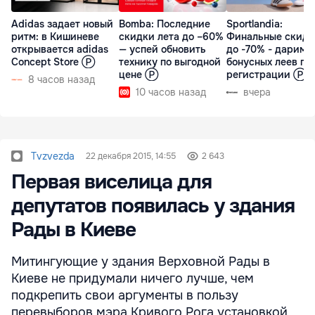
Adidas задает новый
Bomba: Последние
Sportlandia:
ритм: в Кишиневе
скидки лета до –60%
Финальные скидк
открывается adidas
— успей обновить
до -70% - дарим 
Concept Store Ⓟ
технику по выгодной
бонусных леев пр
цене Ⓟ
регистрации Ⓟ
8 часов назад
10 часов назад
вчера
Tvzvezda
22 декабря 2015, 14:55
2 643
Первая виселица для
депутатов появилась у здания
Рады в Киеве
Митингующие у здания Верховной Рады в
Киеве не придумали ничего лучше, чем
подкрепить свои аргументы в пользу
перевыборов мэра Кривого Рога установкой