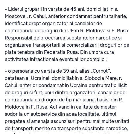
- Liderul gruparii in varsta de 45 ani, domiciliat in s.
Moscovei, r. Cahul, anterior condamnat pentru talharie,
identificat drept organizator al canelelor de
contrabanda de droguri din UE in R. Moldova si F. Rusa.
Responsabil de procurarea substantelor narcotice si
organizarea transportarii si comercializarii drogurilor pe
piata tenebra din Federatia Rusa. Din umbra cura
activitatea infractionala eventualilor complici;
- o persoana cu varsta de 39 ani, alias „Curnut”,
cetatean al Ucrainei, domiciliat in s. Slobozia Mare, r.
Cahul; anterior condamnat in Ucraina pentru trafic ilicit
de droguri si furt, unul dintre organzatorii canalelor de
contrabanda cu droguri de tip marijuana, hasis, din R.
Moldova in F. Rusa. Activand in calitate de mester
sudor la un autoservice din acea localitate, ultimul
pregatea si amenaja ascunzisuri pentru mai multe unitati
de transport, menite sa transporte substante narcotice,