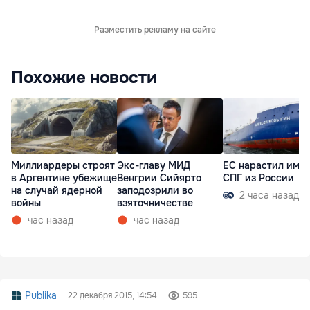
Разместить рекламу на сайте
Похожие новости
Миллиардеры строят
Экс-главу МИД
ЕС нарастил имп
в Аргентине убежище
Венгрии Сийярто
СПГ из России
на случай ядерной
заподозрили во
2 часа назад
войны
взяточничестве
час назад
час назад
Publika
22 декабря 2015, 14:54
595