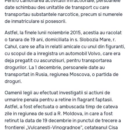
Pentru camuflarea activitatii infractionale, persoanele
date schimbau des unitatile de transport cu care
transportau substantele narcotice, precum si numerele
de inmatriculare si posesorii.
Astfel, la finele lunii noiembrie 2015, acestia au racolat
o tanara de 19 ani, domiciliata in s. Slobozia Mare, r.
Cahul, care se afla in relatii amicale cu unul din figuranti,
cu scopul de a inregistra un automobil Volvo, care era
deja pregatit cu ascunzisuri, pentru transportarea
drogurilor. La 1 decembrie, persoanele date au
transportat in Rusia, regiunea Moscova, o partida de
droguri.
Oamenii legii au efectuat investigatii si actiuni de
urmarire penala pentru a retine in flagrant faptasii.
Astfel, a fost efectuata o ambuscada timp de cateva
zile in regiunea de sud a R. Moldova, in care a fost
retinut la data de 19 decembrie in punctul de trecere a
frontierei „Vulcanesti-Vinogradnoe”, cetateanul Cisa