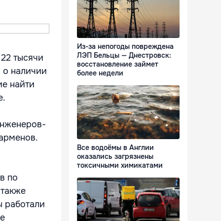
Из-за непогоды повреждена
ЛЭП Бельцы — Днестровск:
 22 тысячи
восстановление займет
 о наличии
более недели
ие найти
е.
инженеров-
барменов.
Все водоёмы в Англии
оказались загрязнены
токсичными химикатами
в по
 также
ы работали
ие