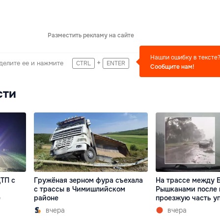
Разместить рекламу на сайте
Нашли ошибку в тексте
+
делите ее и нажмите
CTRL
ENTER
Сообщите нам!
сти
ТП с
Гружёная зерном фура съехала
На трассе между 
с трассы в Чимишлийском
Рышканами после 
е
районе
проезжую часть у
вчера
вчера