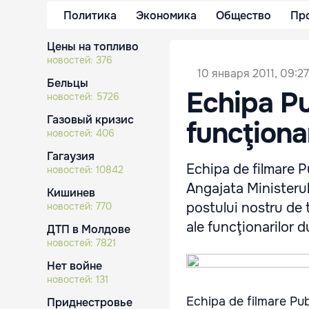
Политика
Экономика
Общество
Пр
Цены на топливо
новостей:
376
10 января 2011, 09:27
Бельцы
Echipa Pu
новостей:
5726
Газовый кризис
funcţiona
новостей:
406
Гагаузия
Echipa de filmare P
новостей:
10842
Angajata Ministerulu
Кишинев
postului nostru de t
новостей:
770
ale funcţionarilor d
ДТП в Молдове
новостей:
7821
Нет войне
новостей:
131
Echipa de filmare Pub
Приднестровье