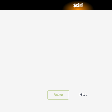
⌵
RU
Войти