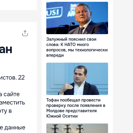
Залужный пояснил свои
ан
слова: К НАТО много
вопросов, мы технологически
впереди
стов. 22
а сайте
Тофан пообещал провести
зместить
проверку после появления в
ту в
Молдове представителя
Южной Осетии
ие данные