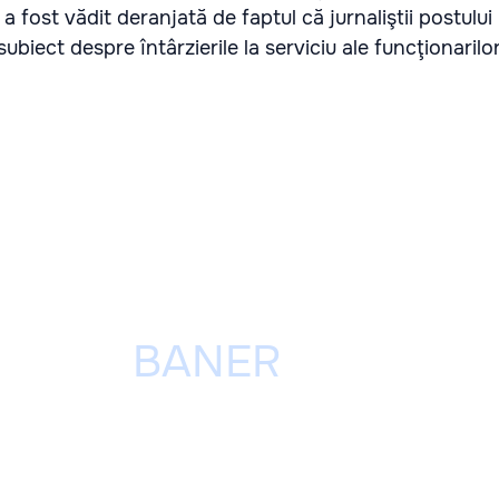
 a fost vădit deranjată de faptul că jurnaliştii postulu
subiect despre întârzierile la serviciu ale funcţionaril