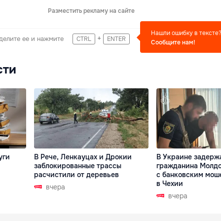
Разместить рекламу на сайте
Нашли ошибку в тексте
+
делите ее и нажмите
CTRL
ENTER
Сообщите нам!
сти
уги
В Рече, Ленкауцах и Дрокии
В Украине задерж
заблокированные трассы
гражданина Молдо
расчистили от деревьев
с банковским мош
в Чехии
вчера
вчера