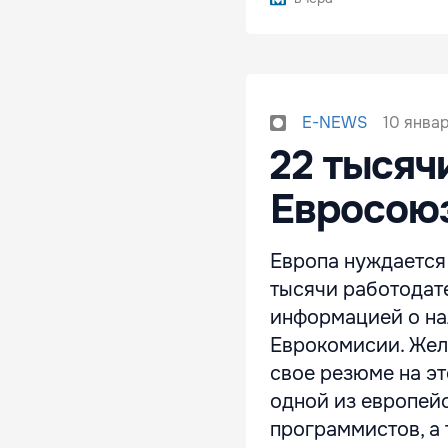
10 январ
E-NEWS
22 тысяч
Евросою
Европа нуждается
тысячи работодат
информацией о на
Еврокомисии. Жел
свое резюме на эт
одной из европей
программистов, а 