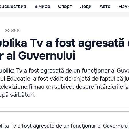
оисшествия
В мире
Спорт
Леди
Авто
Нау
858
blika Tv a fost agresată
r al Guvernului
ublika Tv a fost agresată de un funcţionar al Guve
i Educaţiei a fost vădit deranjată de faptul că jur
eleviziune filmau un subiect despre întârzierile la
upă sărbători.
lika Tv a fost agresată de un funcţionar al Guvernulu