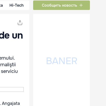
ка
Hi-Tech
Сообщить новость
 de un
rnului.
naliştii
 serviciu
i. Angajata