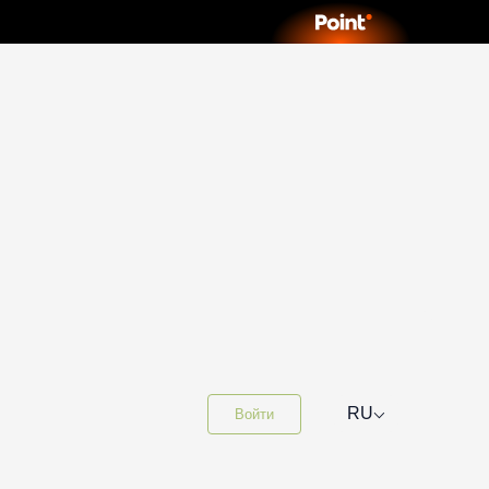
⌵
RU
Войти