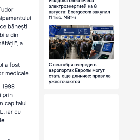
Молдова обеспечена
электроэнергией на 8
 Tudor
августа: Energocom закупил
hipamentului
11 тыс. МВт·ч
ace bănești
bile din
ătății”, a
l a fost
С сентября очереди в
аэропортах Европы могут
or medicale.
стать еще длиннее: правила
ужесточаются
n 1998
 prin
n capitalul
, iar cu
le