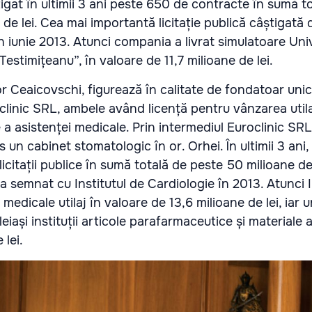
at în ultimii 3 ani peste 650 de contracte în sumă to
 de lei. Cea mai importantă licitație publică câștigată
 iunie 2013. Atunci compania a livrat simulatoare Univ
estimițeanu”, în valoare de 11,7 milioane de lei.
or Ceaicovschi, figurează în calitate de fondatoar unic
linic SRL, ambele având licență pentru vânzarea utila
e a asistenței medicale. Prin intermediul Euroclinic SRL
 un cabinet stomatologic în or. Orhei. În ultimii 3 ani
icitații publice în sumă totală de peste 50 milioane de 
a semnat cu Institutul de Cardiologie în 2013. Atunci
i medicale utilaj în valoare de 13,6 milioane de lei, iar 
leiași instituții articole parafarmaceutice și materiale
 lei.