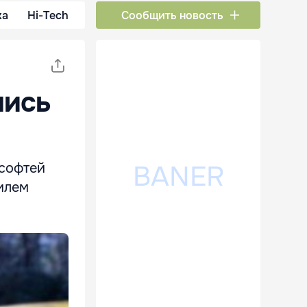
ка
Hi-Tech
Сообщить новость
лись
ософтей
илем