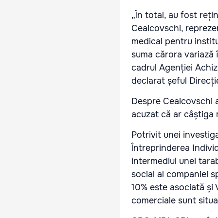
„În total, au fost re
Ceaicovschi, reprezen
medical pentru instit
suma cărora variază î
cadrul Agenției Achizi
declarat șeful Direc
Despre Ceaicovschi a 
acuzat că ar câștiga 
Potrivit unei investi
Întreprinderea Indivi
intermediul unei tarab
social al companiei s
10% este asociată și V
comerciale sunt situat