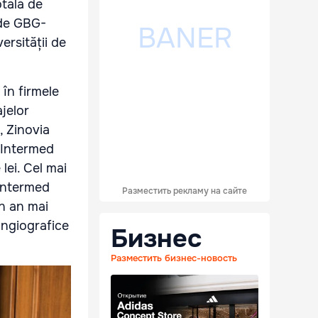
tală de
 de GBG-
ersității de
 în firmele
jelor
, Zinovia
, Intermed
lei. Cel mai
 Intermed
Разместить рекламу на сайте
un an mai
 angiografice
Бизнес
Разместить бизнес-новость