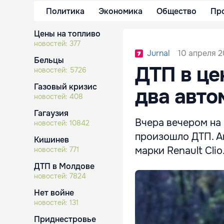
Политика
Экономика
Общество
Пр
Цены на топливо
новостей:
377
10 апреля 20
Jurnal
Бельцы
ДТП в це
новостей:
5726
Газовый кризис
два авто
новостей:
408
Гагаузия
Вчера вечером на
новостей:
10842
произошло ДТП. А
Кишинев
марки Renault Clio
новостей:
771
ДТП в Молдове
новостей:
7824
Нет войне
новостей:
131
Приднестровье