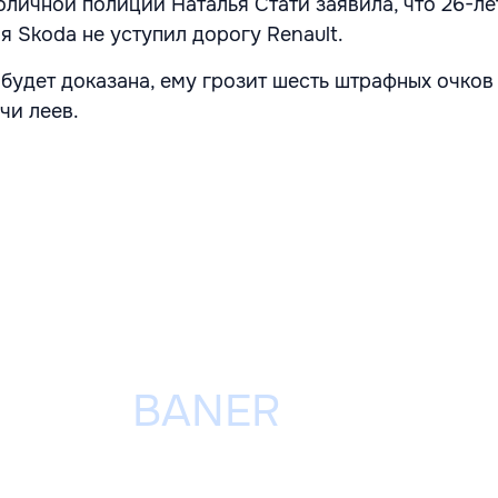
оличной полиции Наталья Стати заявила, что 26-л
 Skoda не уступил дорогу Renault.
 будет доказана, ему грозит шесть штрафных очков
чи леев.