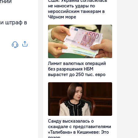
США: Украина согласилась
етний
не наносить удары по
нероссийским танкерам в
Чёрном море
 и штраф в
Лимит валютных операций
без разрешения НБМ
вырастет до 250 тыс. евро
Санду высказалась о
скандале с представителями
«Талибана» в Кишиневе: Это
позор