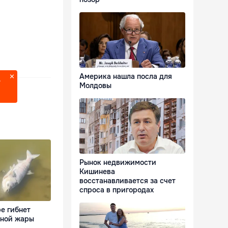
Америка нашла посла для
?
Молдовы
Рынок недвижимости
Кишинева
восстанавливается за счет
спроса в пригородах
е гибнет
ьной жары