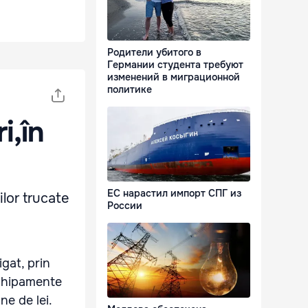
Родители убитого в
Германии студента требуют
изменений в миграционной
политике
i,în
ЕС нарастил импорт СПГ из
ilor trucate
России
gat, prin
echipamente
ne de lei.