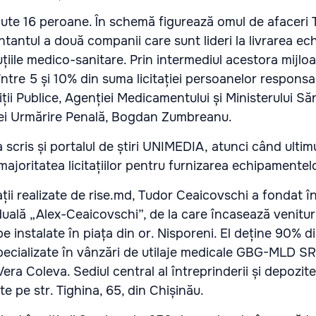
ținute 16 peroane. În schemă figurează omul de afaceri
tantul a două companii care sunt lideri la livrarea ec
uțiile medico-sanitare. Prin intermediul acestora mijlo
ntre 5 și 10% din suma licitației persoanelor responsa
ții Publice, Agenției Medicamentului și Ministerului Săn
ției Urmărire Penală, Bogdan Zumbreanu.
scris și portalul de știri UNIMEDIA, atunci când ultimu
majoritatea licitațiilor pentru furnizarea echipamentel
gații realizate de rise.md, Tudor Ceaicovschi a fondat î
duală „Alex-Ceaicovschi”, de la care încasează venituri
e instalate în piața din or. Nisporeni. El deține 90% di
pecializate în vânzări de utilaje medicale GBG-MLD SRL
era Coleva. Sediul central al întreprinderii și depozite
e pe str. Tighina, 65, din Chișinău.