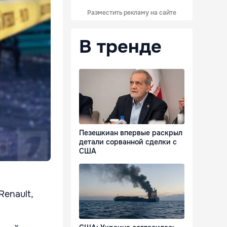
Разместить рекламу на сайте
В тренде
Пезешкиан впервые раскрыл
детали сорванной сделки с
США
enault,