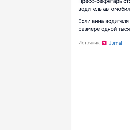
Пресс-секретарь ст
водитель автомобиля
Если вина водителя
размере одной тыся
Источник
Jurnal