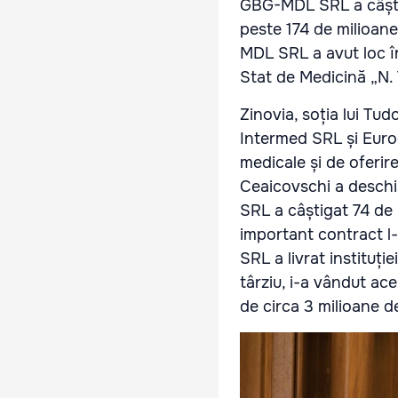
GBG-MDL SRL a câștig
peste 174 de milioane
MDL SRL a avut loc în
Stat de Medicină „N. T
Zinovia, soția lui Tud
Intermed SRL și Euroc
medicale și de oferir
Ceaicovschi a deschis
SRL a câștigat 74 de l
important contract l-
SRL a livrat instituție
târziu, i-a vândut ace
de circa 3 milioane de