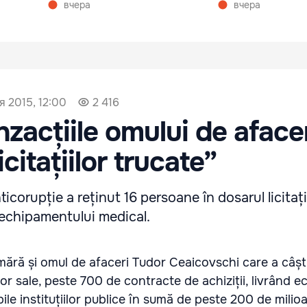
вчера
вчера
я 2015, 12:00
2 416
anzacțiile omului de afacer
icitațiilor trucate”
icorupție a reținut 16 persoane în dosarul licitați
 echipamentului medical.
mără și omul de afaceri Tudor Ceaicovschi care a câști
or sale, peste 700 de contracte de achiziții, livrând 
le instituțiilor publice în sumă de peste 200 de milioa