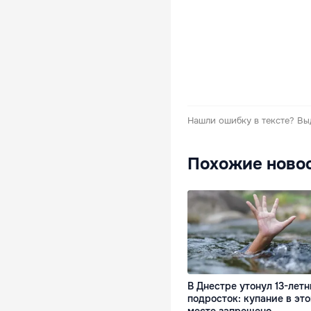
Нашли ошибку в тексте?
Вы
Похожие ново
В Днестре утонул 13-лет
подросток: купание в эт