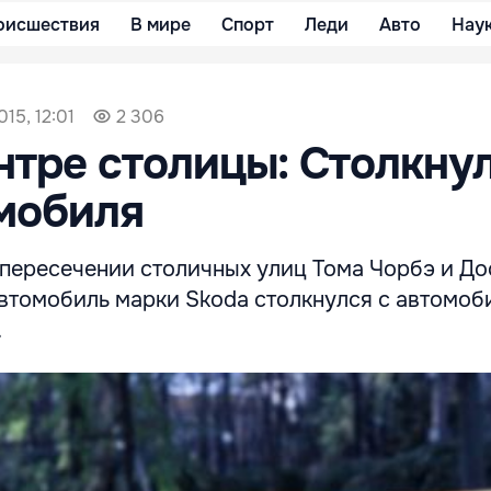
оисшествия
В мире
Спорт
Леди
Авто
Нау
15, 12:01
2 306
нтре столицы: Столкну
мобиля
 пересечении столичных улиц Тома Чорбэ и Д
втомобиль марки Skoda столкнулся с автомоб
.