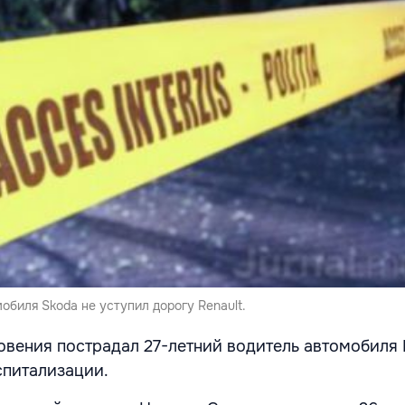
обиля Skoda не уступил дорогу Renault.
овения пострадал 27-летний водитель автомобиля R
спитализации.