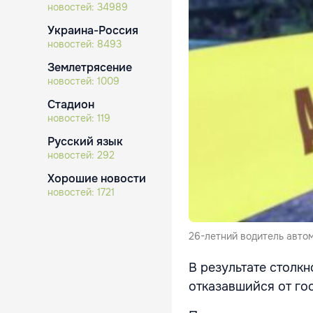
новостей:
34989
Украина-Россия
новостей:
8493
Землетрясение
новостей:
1009
Стадион
новостей:
119
Русский язык
новостей:
292
Хорошие новости
новостей:
1721
26-летний водитель автом
В результате столкн
отказавшийся от го