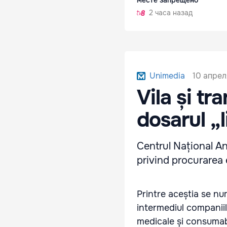
месте запрещено
2 часа назад
10 апрел
Unimedia
Vila și tr
dosarul „l
Centrul Național Ant
privind procurarea
Printre aceștia se nu
intermediul companiil
medicale și consumabi