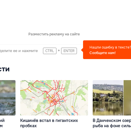
Разместить рекламу на сайте
Нашли ошибку в тексте
+
делите ее и нажмите
CTRL
ENTER
Сообщите нам!
сти
ний
Кишинёв встал в гигантских
В Данченском озер
ом
пробках
рыба на фоне сил