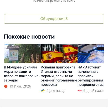
Разместить рекламу на сайте
Обсуждения
8
Похожие новости
В Молдове усилили
Испания пригрозила
НАРЭ готовит
меры по защите
Италии ответными
изменения в
лесов от пожаров из-
мерами, если та не
правилах
за жары
отменит пограничные
регулирования р
проверки
природного газа
10 Июл. 21:26
2 дня назад
6 дней назад