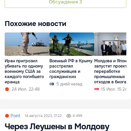
Обсуждения
3
Похожие новости
Иран пригрозил
Военный РФ в Крыму
Молдова и Япони
убивать по одному
расстрелял
запустят проект п
военному США за
сослуживцев и
переработке
каждого погибшего
гражданских
промышленных
иранца
отходов в биогаз
5 дней назад
24 Июл. 22:48
15 Июл. 15:24
Point
14 августа 2023, 17:22
4 499
Через Леушены в Молдову