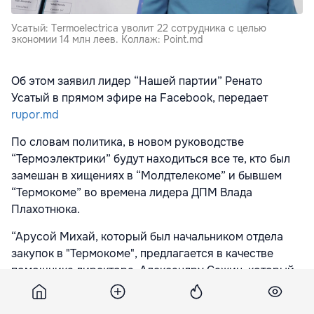
Усатый: Termoelectrica уволит 22 сотрудника с целью
экономии 14 млн леев. Коллаж: Point.md
Об этом заявил лидер “Нашей партии” Ренато
Усатый в прямом эфире на Facebook, передает
rupor.md
По словам политика, в новом руководстве
“Термоэлектрики” будут находиться все те, кто был
замешан в хищениях в “Молдтелекоме” и бывшем
“Термокоме” во времена лидера ДПМ Влада
Плахотнюка.
“Арусой Михай, который был начальником отдела
закупок в "Термокоме", предлагается в качестве
помощника директора, Александру Сажин, который
был финансовым директором в "Термокоме",
предлагается в качестве консультанта, а Наталья