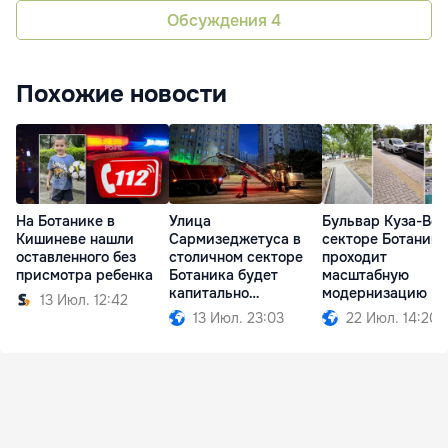
Обсуждения
4
Похожие новости
На Ботанике в
Улица
Бульвар Куза-Вод
Кишиневе нашли
Сармизеджетуса в
секторе Ботаника
оставленного без
столичном секторе
проходит
присмотра ребенка
Ботаника будет
масштабную
капитально
модернизацию
13 Июл. 12:42
отремонтирована
13 Июл. 23:03
22 Июл. 14:20