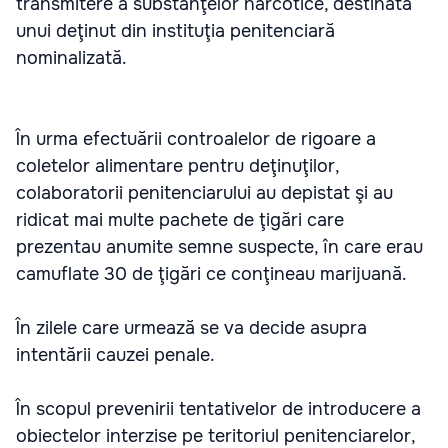
transmitere a substanţelor narcotice, destinată
unui deţinut din instituţia penitenciară
nominalizată.
În urma efectuării controalelor de rigoare a
coletelor alimentare pentru deţinuţilor,
colaboratorii penitenciarului au depistat şi au
ridicat mai multe pachete de ţigări care
prezentau anumite semne suspecte, în care erau
camuflate 30 de ţigări ce conţineau marijuană.
În zilele care urmează se va decide asupra
intentării cauzei penale.
În scopul prevenirii tentativelor de introducere a
obiectelor interzise pe teritoriul penitenciarelor,