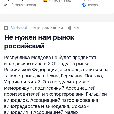
4 часа назад
Южной Осетии
12 минут назад
вчера
Vedomosti
25 февраля 2011, 15:41
685
Не нужен нам рынок
российский
Республика Молдова не будет продвигать
молдавское вино в 2011 году на рынке
Российской Федерации, а сосредоточиться на
таких странах, как Чехия, Германия, Польша,
Украина и Китай. Это предусматривает
меморандум, подписанный Ассоциацией
производителей и экспортеров вин, Гильдией
виноделов, Ассоциацией патронирования
виноградарства и виноделия, Союзом
виноделия и Ассоциацией малых