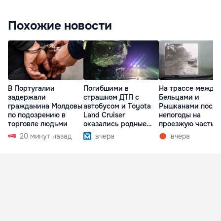
Похожие новости
В Португалии
Погибшими в
На трассе между
задержали
страшном ДТП с
Бельцами и
гражданина Молдовы
автобусом и Toyota
Рышканами после
по подозрению в
Land Cruiser
непогоды на
торговле людьми
оказались родные
проезжую часть
братья
упали деревья
20 минут назад
вчера
вчера