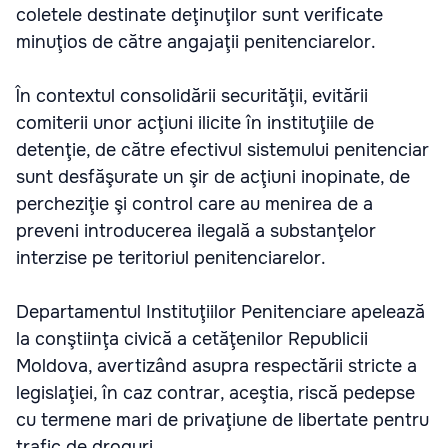
coletele destinate deţinuţilor sunt verificate
minuţios de către angajaţii penitenciarelor.
În contextul consolidării securităţii, evitării
comiterii unor acţiuni ilicite în instituţiile de
detenţie, de către efectivul sistemului penitenciar
sunt desfăşurate un şir de acţiuni inopinate, de
percheziţie şi control care au menirea de a
preveni introducerea ilegală a substanţelor
interzise pe teritoriul penitenciarelor.
Departamentul Instituţiilor Penitenciare apelează
la conştiinţa civică a cetăţenilor Republicii
Moldova, avertizând asupra respectării stricte a
legislaţiei, în caz contrar, aceştia, riscă pedepse
cu termene mari de privaţiune de libertate pentru
trafic de droguri.