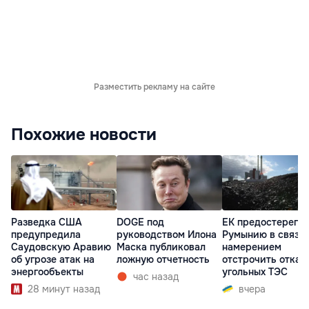
Разместить рекламу на сайте
Похожие новости
Разведка США
DOGE под
ЕК предостерегла
предупредила
руководством Илона
Румынию в связи 
Саудовскую Аравию
Маска публиковал
намерением
об угрозе атак на
ложную отчетность
отстрочить отказ 
энергообъекты
угольных ТЭС
час назад
28 минут назад
вчера