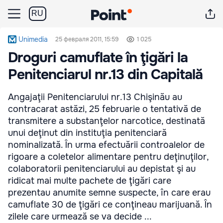
RU
Unimedia
25 февраля 2011, 15:59
1 025
Droguri camuflate în ţigări la
Penitenciarul nr.13 din Capitală
Angajaţii Penitenciarului nr.13 Chişinău au
contracarat astăzi, 25 februarie o tentativă de
transmitere a substanţelor narcotice, destinată
unui deţinut din instituţia penitenciară
nominalizată. În urma efectuării controalelor de
rigoare a coletelor alimentare pentru deţinuţilor,
colaboratorii penitenciarului au depistat şi au
ridicat mai multe pachete de ţigări care
prezentau anumite semne suspecte, în care erau
camuflate 30 de ţigări ce conţineau marijuană. În
zilele care urmează se va decide ...