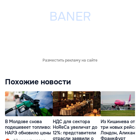
Разместить рекламу на сайте
Похожие новости
В Молдове снова
НДС для сектора
Из Кишинева отк
подешевеет топливо:
HoReCa увеличат до
три новых рейса 
НАРЭ обновило цены
12%: представители
Лондон, Аликанте
отрасли заявили о
Франкфурт