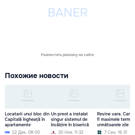
Разместить рекламу на сайте
Похожие новости
Locatarii unui bloc din
Un preot a instalat
Revine vara. Care 
Capitală îngheață în
singur sistemul de
fi maximele termice
apartamente
încălzire în biserică
următoarele zile
22 Дек. 08:00
30 Ноя. 11:32
7 Сен. 16:31