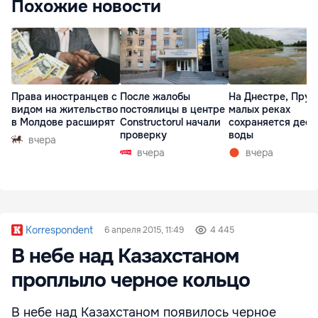
Похожие новости
Права иностранцев с
После жалобы
На Днестре, Прут
видом на жительство
постоялицы в центре
малых реках
в Молдове расширят
Constructorul начали
сохраняется деф
проверку
воды
вчера
вчера
вчера
Korrespondent
6 апреля 2015, 11:49
4 445
В небе над Казахстаном
проплыло черное кольцо
В небе над Казахстаном появилось черное