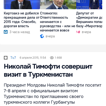
Киртоакэ не добился
Стояногло:
Депутат от
прекращения дела от
Ответственность
«Демократии дом
2015 года: Спасибо,
начинается с
Вершинин попал 
дорогая власть
руководства - или не
базу «Миротворц
начинается вовсе
3 часа назад
вчера
вчера
Tv7
6 апреля 2015, 11:54
1 468
Николай Тимофти совершит
визит в Туркменистан
Президент Молдовы Николай Тимофти посетит
7-8 апреля с официальным визитом
Туркменистан по приглашению своего
туркменского коллеги Гурбангулы