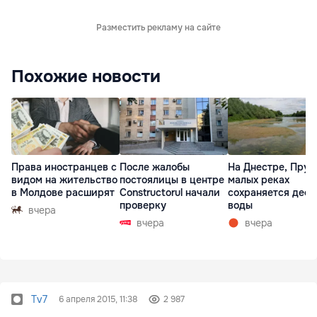
Разместить рекламу на сайте
Похожие новости
Права иностранцев с
После жалобы
На Днестре, Прут
видом на жительство
постоялицы в центре
малых реках
в Молдове расширят
Constructorul начали
сохраняется деф
проверку
воды
вчера
вчера
вчера
Tv7
6 апреля 2015, 11:38
2 987