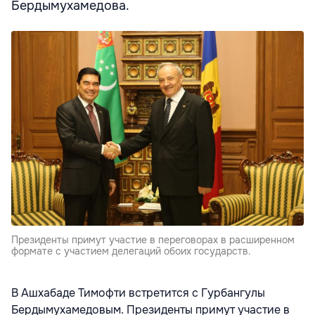
Бердымухамедова.
Президенты примут участие в переговорах в расширенном
формате с участием делегаций обоих государств.
В Ашхабаде Тимофти встретится с Гурбангулы
Бердымухамедовым. Президенты примут участие в