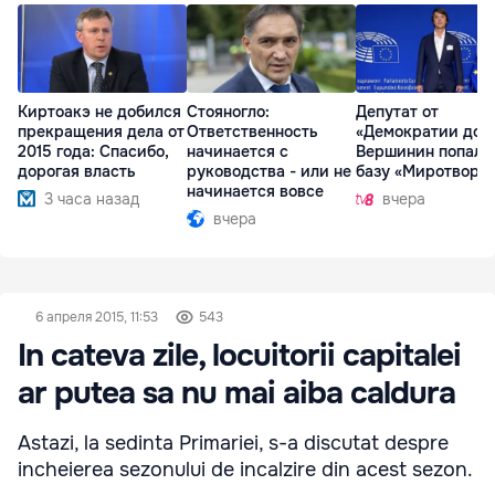
Киртоакэ не добился
Стояногло:
Депутат от
прекращения дела от
Ответственность
«Демократии дом
2015 года: Спасибо,
начинается с
Вершинин попал 
дорогая власть
руководства - или не
базу «Миротворц
начинается вовсе
3 часа назад
вчера
вчера
6 апреля 2015, 11:53
543
In cateva zile, locuitorii capitalei
ar putea sa nu mai aiba caldura
Astazi, la sedinta Primariei, s-a discutat despre
incheierea sezonului de incalzire din acest sezon.