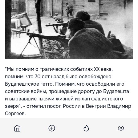
"Мы помним о трагических событиях XX века,
помним, что 70 лет назад было освобождено
Будапештское гетто. Помним, что освободили его
советские войны, прошедшие дорогу до Будапешта
и вырвавшие тысячи жизней из лап фашистского
зверя", - отметил посол России в Венгрии Владимир
Сергеев.
Он добавил, что освобождение гетто,
предназначавшегося для депортации более 225 тыс.