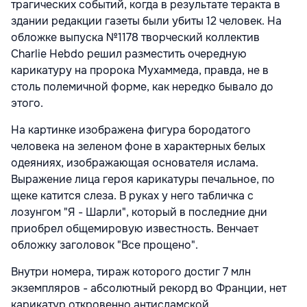
трагических событий, когда в результате теракта в
здании редакции газеты были убиты 12 человек. На
обложке выпуска №1178 творческий коллектив
Charlie Hebdo решил разместить очередную
карикатуру на пророка Мухаммеда, правда, не в
столь полемичной форме, как нередко бывало до
этого.
На картинке изображена фигура бородатого
человека на зеленом фоне в характерных белых
одеяниях, изображающая основателя ислама.
Выражение лица героя карикатуры печальное, по
щеке катится слеза. В руках у него табличка с
лозунгом "Я - Шарли", который в последние дни
приобрел общемировую известность. Венчает
обложку заголовок "Все прощено".
Внутри номера, тираж которого достиг 7 млн
экземпляров - абсолютный рекорд во Франции, нет
карикатур откровенно антисламской