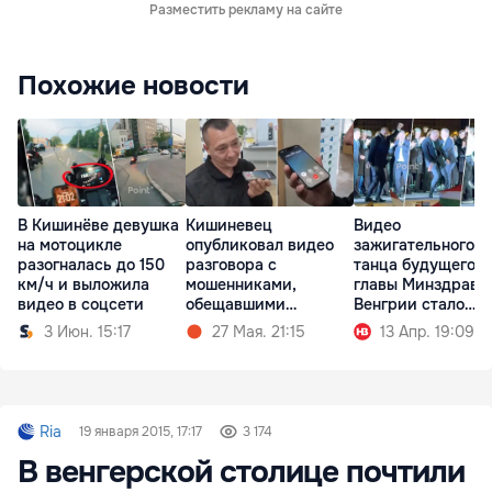
Разместить рекламу на сайте
Похожие новости
В Кишинёве девушка
Кишиневец
Видео
на мотоцикле
опубликовал видео
зажигательного
разогналась до 150
разговора с
танца будущего
км/ч и выложила
мошенниками,
главы Минздрава
видео в соцсети
обещавшими
Венгрии стало
«выигранный»
вирусным
3 Июн. 15:17
27 Мая. 21:15
13 Апр. 19:09
пылесос
Ria
19 января 2015, 17:17
3 174
В венгерской столице почтили