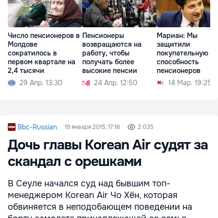
Число пенсионеров в
Пенсионеры
Мариан: Мы
Молдове
возвращаются на
защитили
сократилось в
работу, чтобы
покупательную
первом квартале на
получать более
способность
2,4 тысячи
высокие пенсии
пенсионеров
29 Апр. 13:30
24 Апр. 12:50
14 Мар. 19:25
Bbc-Russian
19 января 2015, 17:18
2 035
Дочь главы Korean Air судят за
скандал с орешками
В Сеуле начался суд над бывшим топ-
менеджером Korean Air Чо Хён, которая
обвиняется в неподобающем поведении на