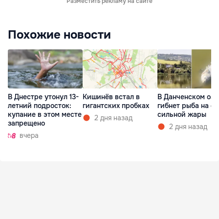
Разместить рекламу на сайте
Похожие новости
В Днестре утонул 13-
Кишинёв встал в
В Данченском озе
летний подросток:
гигантских пробках
гибнет рыба на ф
купание в этом месте
сильной жары
2 дня назад
запрещено
2 дня назад
вчера