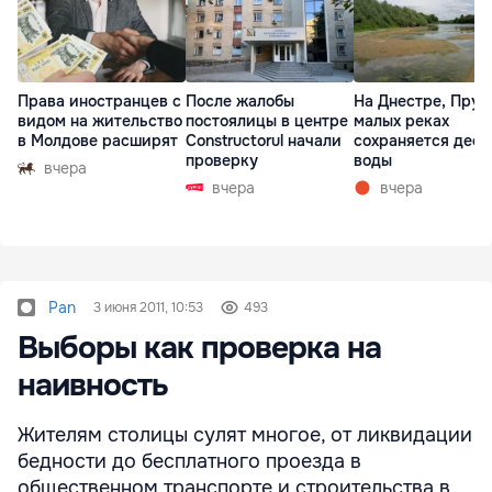
Права иностранцев с
После жалобы
На Днестре, Прут
видом на жительство
постоялицы в центре
малых реках
в Молдове расширят
Constructorul начали
сохраняется деф
проверку
воды
вчера
вчера
вчера
Pan
3 июня 2011, 10:53
493
Выборы как проверка на
наивность
Жителям столицы сулят многое, от ликвидации
бедности до бесплатного проезда в
общественном транспорте и строительства в