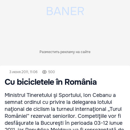
Разместить рекламу на сайте
3 июня 2011, 11:06
500
Cu bicicletele în România
Ministrul Tineretului şi Sportului, Ion Cebanu a
semnat ordinul cu privire la delegarea lotului
naţional de ciclism la turneul internaţional „Turul
României” rezervat seniorilor. Competiţiile vor fi
desfăşurate la Bucureşti în perioada 03-12 iunue