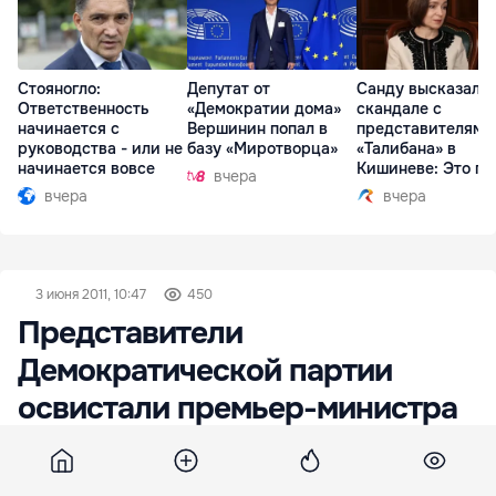
Стояногло:
Депутат от
Санду высказалас
Ответственность
«Демократии дома»
скандале с
начинается с
Вершинин попал в
представителями
руководства - или не
базу «Миротворца»
«Талибана» в
начинается вовсе
Кишиневе: Это по
вчера
вчера
вчера
3 июня 2011, 10:47
450
Представители
Демократической партии
освистали премьер-министра
и лидера либерал-демократов
Владимира Филата во время