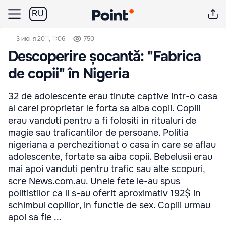
RU
3 июня 2011, 11:06
750
Descoperire șocantă: "Fabrica
de copii" în Nigeria
32 de adolescente erau tinute captive intr-o casa
al carei proprietar le forta sa aiba copii. Copiii
erau vanduti pentru a fi folositi in ritualuri de
magie sau traficantilor de persoane. Politia
nigeriana a perchezitionat o casa in care se aflau
adolescente, fortate sa aiba copii. Bebelusii erau
mai apoi vanduti pentru trafic sau alte scopuri,
scre News.com.au. Unele fete le-au spus
politistilor ca li s-au oferit aproximativ 192$ in
schimbul copiilor, in functie de sex. Copiii urmau
apoi sa fie ...