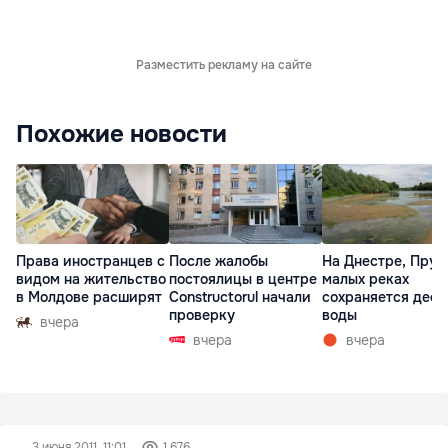
Разместить рекламу на сайте
Похожие новости
Права иностранцев с
После жалобы
На Днестре, Прут
видом на жительство
постоялицы в центре
малых реках
в Молдове расширят
Constructorul начали
сохраняется деф
проверку
воды
вчера
вчера
вчера
3 июня 2011, 11:01
1 676