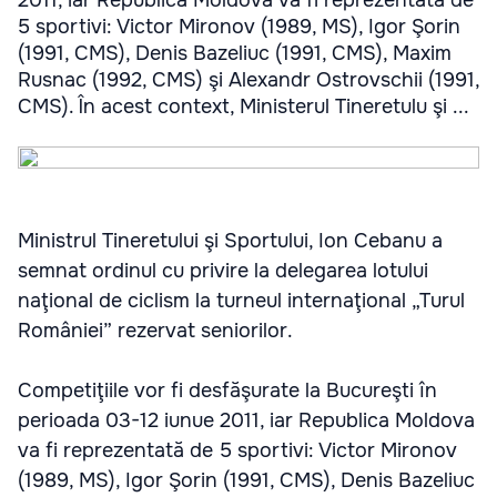
2011, iar Republica Moldova va fi reprezentată de
5 sportivi: Victor Mironov (1989, MS), Igor Şorin
(1991, CMS), Denis Bazeliuc (1991, CMS), Maxim
Rusnac (1992, CMS) şi Alexandr Ostrovschii (1991,
CMS). În acest context, Ministerul Tineretulu şi ...
Ministrul Tineretului şi Sportului, Ion Cebanu a
semnat ordinul cu privire la delegarea lotului
naţional de ciclism la turneul internaţional „Turul
României” rezervat seniorilor.
Competiţiile vor fi desfăşurate la Bucureşti în
perioada 03-12 iunue 2011, iar Republica Moldova
va fi reprezentată de 5 sportivi: Victor Mironov
(1989, MS), Igor Şorin (1991, CMS), Denis Bazeliuc