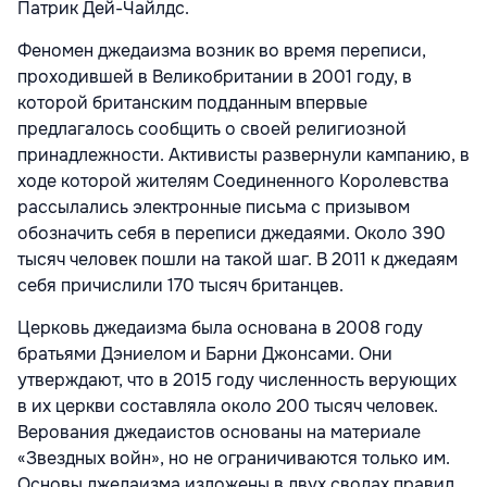
Патрик Дей-Чайлдс.
Феномен джедаизма возник во время переписи,
проходившей в Великобритании в 2001 году, в
которой британским подданным впервые
предлагалось сообщить о своей религиозной
принадлежности. Активисты развернули кампанию, в
ходе которой жителям Соединенного Королевства
рассылались электронные письма с призывом
обозначить себя в переписи джедаями. Около 390
тысяч человек пошли на такой шаг. В 2011 к джедаям
себя причислили 170 тысяч британцев.
Церковь джедаизма была основана в 2008 году
братьями Дэниелом и Барни Джонсами. Они
утверждают, что в 2015 году численность верующих
в их церкви составляла около 200 тысяч человек.
Верования джедаистов основаны на материале
«Звездных войн», но не ограничиваются только им.
Основы джедаизма изложены в двух сводах правил,