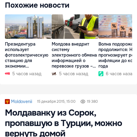
Похожие новости
Президентура
Молдова внедрит
Волна подорожан
использует
систему
продолжится: НБ
фотоэлектрическую
электронного обмена
прогнозирует рос
станцию для
информацией о
инфляции до кон
экономии
перевозке грузов –
года
электроэнергии
eFTI
5 часов назад
5 часов назад
6 часов назад
Moldovenii
15 декабря 2015, 15:00
19 380
Молдаванку из Сорок,
пропавшую в Турции, можно
вернуть домой