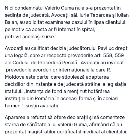
Nici condamnatul Valeriu Guma nu a s-a prezentat în
ședința de judecată. Avocații săi, Iurie Tabarcea și Iulian
Balan, au solicitat examinarea cazului în lipsa clientului,
pe motiv că acesta ar fi internat în spital,
potrivit aceleași surse.
Avocații au calificat decizia judecătorului Pavliuc drept
una legală, care ar respecta prevederile art. 558, 559
ale Codului de Procedură Penală. Avocații au invocat
prevederile acordurilor internaționale la care R.
Moldova este parte, care stipulează adaptarea
deciziilor din instanțele de judecată străine la legislația
statului. „Instanța de fond a menținut hotărârea
instituției din România în aceeași formă și în aceiași
termeni”, susțin avocații.
Apărarea a refuzat să ofere declarații și să comenteze
starea de sănătate a lui Valeriu Guma, afirmând că au
prezentat magistraților certificatul medical al clientului.