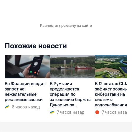
Разместить рекламу на сайте
Похожие новости
Во Франции вводят
В Румынии
В 12 штатах США
запрет на
продолжается
зафиксированы
нежелательные
операция по
кибератаки на
рекламные звонки
затоплению барж на
системы
Дунае из-за
водоснабжения
6 часов назад
ситуации на АЭС
7 часов назад
7 часов назад