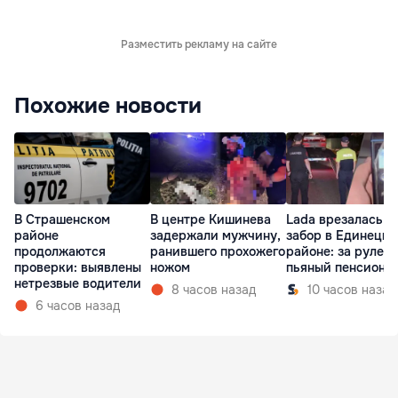
Разместить рекламу на сайте
Похожие новости
В Страшенском
В центре Кишинева
Lada врезалась в
районе
задержали мужчину,
забор в Единецк
продолжаются
ранившего прохожего
районе: за рулем
проверки: выявлены
ножом
пьяный пенсионе
нетрезвые водители
8 часов назад
10 часов назад
6 часов назад