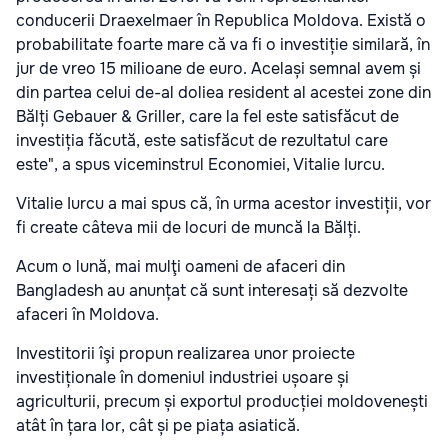
conducerii Draexelmaer în Republica Moldova. Există o
probabilitate foarte mare că va fi o investiție similară, în
jur de vreo 15 milioane de euro. Același semnal avem și
din partea celui de-al doliea resident al acestei zone din
Bălți Gebauer & Griller, care la fel este satisfăcut de
investiția făcută, este satisfăcut de rezultatul care
este", a spus viceminstrul Economiei, Vitalie Iurcu.
Vitalie Iurcu a mai spus că, în urma acestor investiții, vor
fi create câteva mii de locuri de muncă la Bălți.
Acum o lună, mai mulţi oameni de afaceri din
Bangladesh au anunțat că sunt interesați să dezvolte
afaceri în Moldova.
Investitorii îşi propun realizarea unor proiecte
investiționale în domeniul industriei ușoare și
agriculturii, precum și exportul producției moldovenești
atât în țara lor, cât și pe piața asiatică.