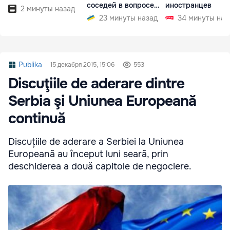
соседей в вопросе
иностранцев
2 минуты назад
границ
23 минуты назад
34 минуты наз
Publika
15 декабря 2015, 15:06
553
Discuţiile de aderare dintre
Serbia şi Uniunea Europeană
continuă
Discuțiile de aderare a Serbiei la Uniunea
Europeană au început luni seară, prin
deschiderea a două capitole de negociere.