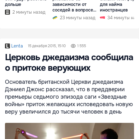
дольше
зависимости от
для найма
соседей в вопросе
иностранцев
2 минуты назад
границ
23 минуты назад
34 минуты наз
Lenta
15 декабря 2015, 15:10
1 555
Церковь джедаизма сообщила
о притоке верующих
Основатель британской Церкви джедаизма
Дэниел Джонс рассказал, что в преддверии
премьеры седьмого эпизода саги «Звездные
войны» приток желающих исповедовать новую
веру увеличился до тысячи человек в день