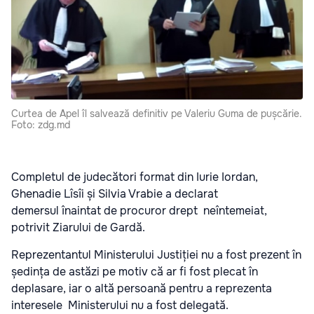
Curtea de Apel îl salvează definitiv pe Valeriu Guma de pușcărie.
Foto: zdg.md
Completul de judecători format din Iurie Iordan,
Ghenadie Lîsîi și Silvia Vrabie a declarat
demersul înaintat de procuror drept neîntemeiat,
potrivit
Ziarului de Gardă.
Reprezentantul Ministerului Justiției nu a fost prezent în
ședința de astăzi pe motiv că ar fi fost plecat în
deplasare, iar o altă persoană pentru a reprezenta
interesele Ministerului nu a fost delegată.