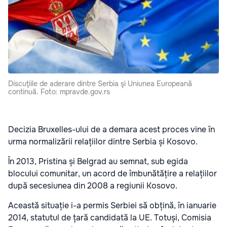
Discuţiile de aderare dintre Serbia şi Uniunea Europeană
continuă. Foto: mpravde.gov.rs
Decizia Bruxelles-ului de a demara acest proces vine în
urma normalizării relațiilor dintre Serbia și Kosovo.
În 2013, Pristina și Belgrad au semnat, sub egida
blocului comunitar, un acord de îmbunătățire a relațiilor
după secesiunea din 2008 a regiunii Kosovo.
Această situație i-a permis Serbiei să obțină, în ianuarie
2014, statutul de țară candidată la UE. Totuși, Comisia