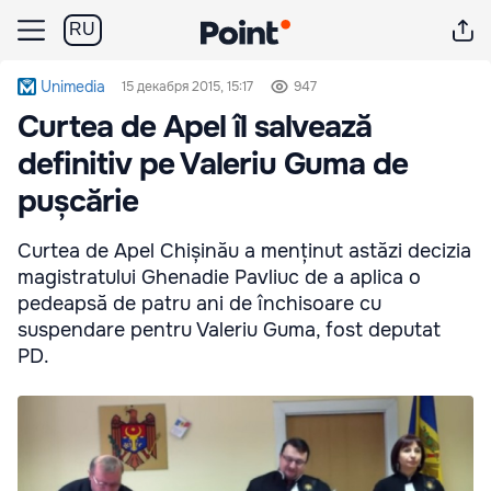
RU
Unimedia
15 декабря 2015, 15:17
947
Curtea de Apel îl salvează
definitiv pe Valeriu Guma de
pușcărie
Curtea de Apel Chișinău a menținut astăzi decizia
magistratului Ghenadie Pavliuc de a aplica o
pedeapsă de patru ani de închisoare cu
suspendare pentru Valeriu Guma, fost deputat
PD.