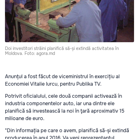
Doi investitori străini planifică să-și extindă activitatea în
Moldova. Foto: agora.md
Anunțul a fost făcut de viceministrul în exercițiu al
Economiei Vitalie Iurcu, pentru Publika TV.
Potrivit oficialului, cele două companii activează în
industria componentelor auto, iar una dintre ele
planifică să investească la noi în ţară aproximativ 15
milioane de euro.
"Din informația pe care o avem, planifică să-și extindă
producerea în anul 2016. Va veni reprezentantul