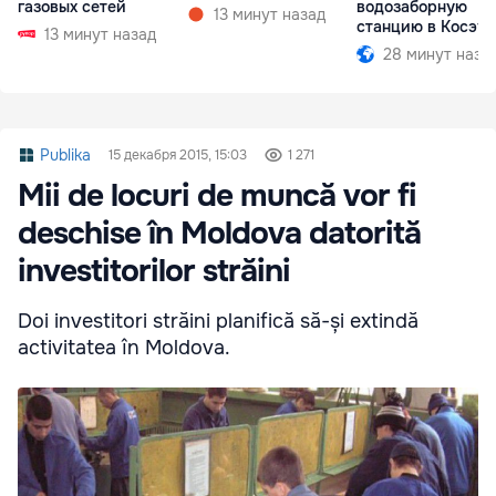
газовых сетей
водозаборную
13 минут назад
станцию в Косэу
13 минут назад
28 минут наза
Publika
15 декабря 2015, 15:03
1 271
Mii de locuri de muncă vor fi
deschise în Moldova datorită
investitorilor străini
Doi investitori străini planifică să-și extindă
activitatea în Moldova.