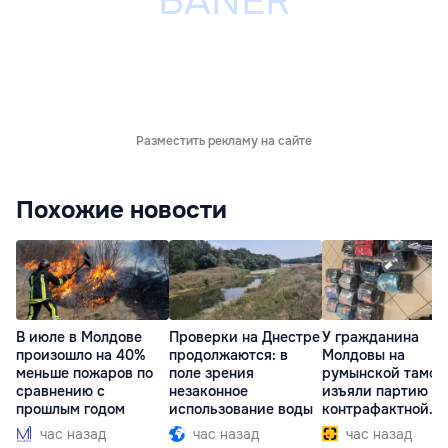
Разместить рекламу на сайте
Похожие новости
В июле в Молдове
Проверки на Днестре
У гражданина
произошло на 40%
продолжаются: в
Молдовы на
меньше пожаров по
поле зрения
румынской тамож
сравнению с
незаконное
изъяли партию
прошлым годом
использование воды
контрафактной
одежды
час назад
час назад
час назад