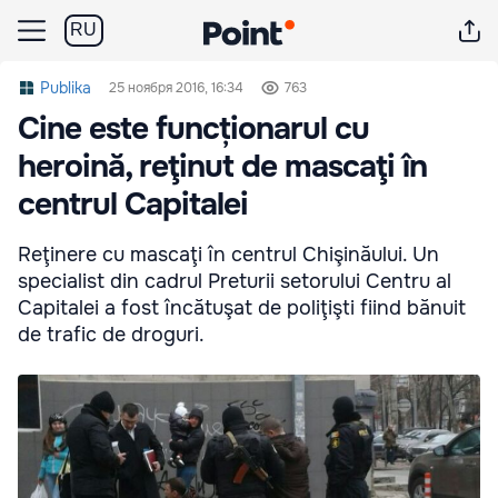
RU
Publika
25 ноября 2016, 16:34
763
Cine este funcționarul cu
heroină, reţinut de mascaţi în
centrul Capitalei
Reţinere cu mascaţi în centrul Chişinăului. Un
specialist din cadrul Preturii setorului Centru al
Capitalei a fost încătuşat de poliţişti fiind bănuit
de trafic de droguri.