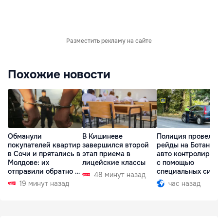
Разместить рекламу на сайте
Похожие новости
Обманули
В Кишиневе
Полиция провела
покупателей квартир
завершился второй
рейды на Ботаник
в Сочи и прятались в
этап приема в
авто контролиро
Молдове: их
лицейские классы
с помощью
отправили обратно в
специальных сис
48 минут назад
РФ
19 минут назад
час назад