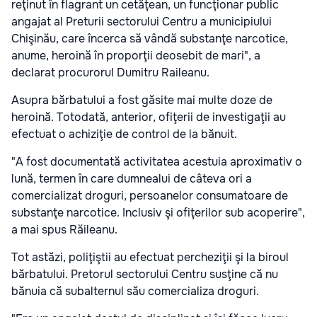
reţinut în flagrant un cetăţean, un funcţionar public
angajat al Preturii sectorului Centru a municipiului
Chişinău, care încerca să vândă substanţe narcotice,
anume, heroină în proporţii deosebit de mari", a
declarat procurorul Dumitru Raileanu.
Asupra bărbatului a fost găsite mai multe doze de
heroină. Totodată, anterior, ofiţerii de investigaţii au
efectuat o achiziţie de control de la bănuit.
"A fost documentată activitatea acestuia aproximativ o
lună, termen în care dumnealui de câteva ori a
comercializat droguri, persoanelor consumatoare de
substanţe narcotice. Inclusiv şi ofiţerilor sub acoperire",
a mai spus Răileanu.
Tot astăzi, poliţiştii au efectuat percheziţii şi la biroul
bărbatului. Pretorul sectorului Centru susţine că nu
bănuia că subalternul său comercializa droguri.