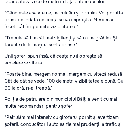
doar câteva zeci de metri în faţa automobilului.
"Când este aşa vreme, ne culcăm şi dormim. Voi porni la
drum, de îndată ce ceaţa se va împrăştia. Merg mai
încet, cât îmi permite vizibilitatea."
"Trebuie să fim cât mai vigilenţi şi să nu ne grăbim. Şi
farurile de la maşină sunt aprinse."
Unii şoferi spun însă, că ceaţa nu îi opreşte să
accelereze viteza.
"Foarte bine, mergem normal, mergem cu viteză redusă.
Cât de cât se vede, 100 de metri vizibilitatea e bună. Cu
90 la oră, n-ai treabă."
Poliția de patrulare din municipiul Bălți a venit cu mai
multe recomandări pentru șoferi.
"Patrulăm mai intensiv cu girofarul pornit și avertizăm
șoferii, conducătorii auto să fie mai prudenți la trafic și