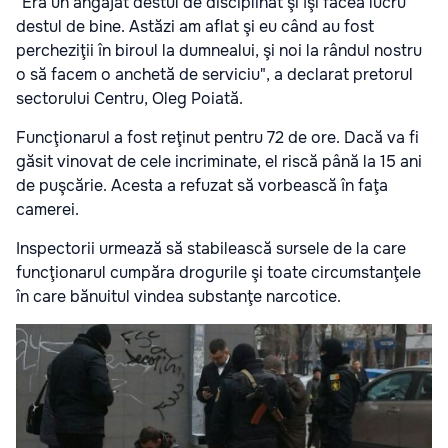
"Era un angajat destul de disciplinat şi îşi făcea lucru
destul de bine. Astăzi am aflat şi eu când au fost
percheziţii în biroul la dumnealui, şi noi la rândul nostru
o să facem o anchetă de serviciu", a declarat pretorul
sectorului Centru, Oleg Poiată.
Funcţionarul a fost reţinut pentru 72 de ore. Dacă va fi
găsit vinovat de cele incriminate, el riscă până la 15 ani
de puşcărie. Acesta a refuzat să vorbească în faţa
camerei.
Inspectorii urmează să stabilească sursele de la care
funcţionarul cumpăra drogurile şi toate circumstanţele
în care bănuitul vindea substanţe narcotice.