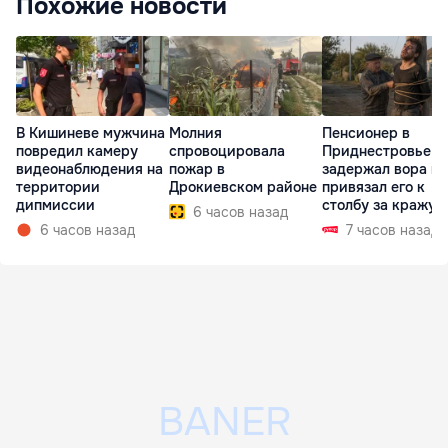
Похожие новости
В Кишиневе мужчина
Молния
Пенсионер в
повредил камеру
спровоцировала
Приднестровье
видеонаблюдения на
пожар в
задержал вора и
территории
Дрокиевском районе
привязал его к
дипмиссии
столбу за кражу 
6 часов назад
6 часов назад
7 часов назад