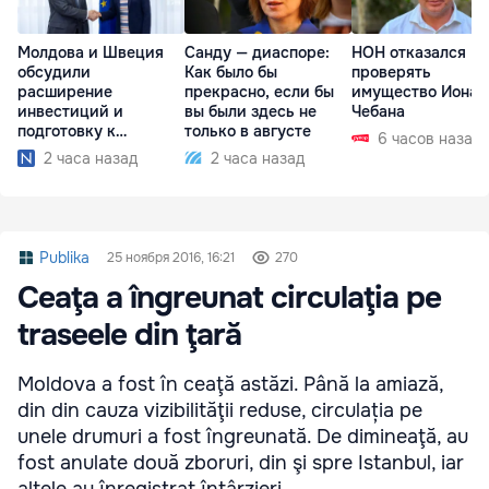
Молдова и Швеция
Санду — диаспоре:
НОН отказался
обсудили
Как было бы
проверять
расширение
прекрасно, если бы
имущество Иона
инвестиций и
вы были здесь не
Чебана
подготовку к
только в августе
6 часов назад
отопительному
2 часа назад
2 часа назад
сезону
Publika
25 ноября 2016, 16:21
270
Ceaţa a îngreunat circulaţia pe
traseele din ţară
Moldova a fost în ceaţă astăzi. Până la amiază,
din din cauza vizibilităţii reduse, circulația pe
unele drumuri a fost îngreunată. De dimineaţă, au
fost anulate două zboruri, din şi spre Istanbul, iar
altele au înregistrat întârzieri.