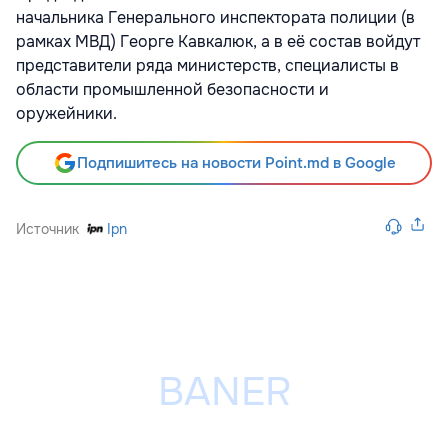
начальника Генерального инспектората полиции (в
рамках МВД) Георге Кавкалюк, а в её состав войдут
представители ряда министерств, специалисты в
области промышленной безопасности и
оружейники.
Подпишитесь на новости Point.md в Google
Источник
Ipn