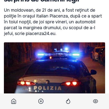
Un moldovean, de 21 de ani, a fost reţinut de
poliţie în oraşul italian Piacenza, după ce a spart
în toiul nopţii, de joi spre vineri, un automobil
parcat la marginea drumului, cu scopul de a-l
jefui, scrie piacenza24.eu.
Un moldovean, de 21 de ani, a fost reţinut de poliţie în oraşul
italian Piacenza. Foto: cronachecittadine.it