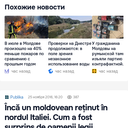
Похожие новости
В июле в Молдове
Проверки на Днестре
У гражданина
произошло на 40%
продолжаются: в
Молдовы на
меньше пожаров по
поле зрения
румынской тамож
сравнению с
незаконное
изъяли партию
прошлым годом
использование воды
контрафактной
одежды
час назад
час назад
час назад
Publika
25 ноября 2016, 16:20
387
Încă un moldovean reținut în
nordul Italiei. Cum a fost
surprins de oamenii legii