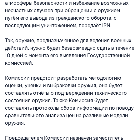
атмосферы безопасности и избежание возможных
несчастных случаев при обращении с оружием
путём его вывода из гражданского оборота, с
последующим уничтожением, передаёт IPN.
Так, оружие, предназначенное для ведения военных
действий, нужно будет безвозмездно сдать в течение
10 дней с момента его выявления Государственной
комиссией.
Комиссии предстоит разработать методологию
оценки, уценки и выбраковки оружия, она будет
составлять отчёты о подтверждении технического
состояния оружия. Также Комиссия будет
составлять протоколы сбора информации по поводу
сравнительного анализа цен на различные модели
оружия.
Председателем Комиссии назначен заместитель