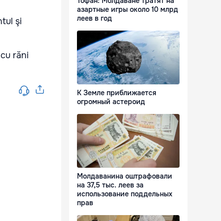
Тофан: Молдаване тратят на
азартные игры около 10 млрд
леев в год
tul şi
 cu răni
К Земле приближается
огромный астероид
Молдаванина оштрафовали
на 37,5 тыс. леев за
использование поддельных
прав