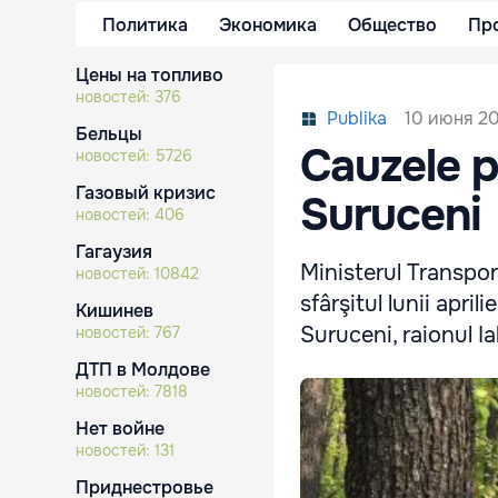
Политика
Экономика
Общество
Пр
Цены на топливо
новостей:
376
10 июня 20
Publika
Бельцы
Cauzele p
новостей:
5726
Газовый кризис
Suruceni
новостей:
406
Гагаузия
Ministerul Transport
новостей:
10842
sfârşitul lunii apri
Кишинев
Suruceni, raionul Ia
новостей:
767
ДТП в Молдове
новостей:
7818
Нет войне
новостей:
131
Приднестровье