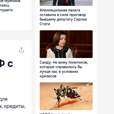
не мужчина
таясь
отушить
Апелляционная палата
оставила в силе приговор
бывшему депутату Сергею
Стати
Ф с
Санду: Не вижу политиков,
которые справились бы
лучше нас в условиях
кризисов
для
, кредиты,