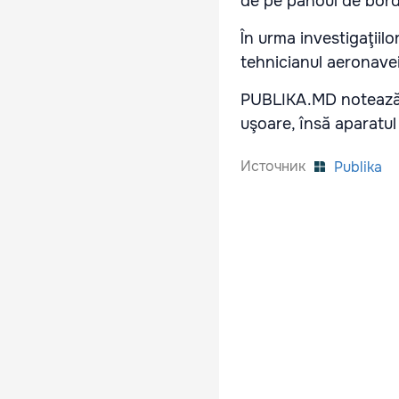
de pe panoul de bord
În urma investigaţiilo
tehnicianul aeronavei
PUBLIKA.MD notează că
uşoare, însă aparatul
Источник
Publika