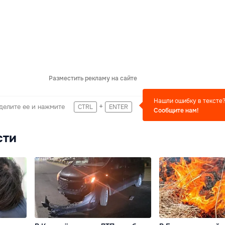
Разместить рекламу на сайте
Нашли ошибку в тексте
+
делите ее и нажмите
CTRL
ENTER
Сообщите нам!
сти