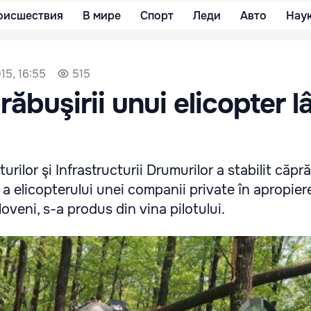
оисшествия
В мире
Спорт
Леди
Авто
Нау
15, 16:55
515
răbuşirii unui elicopter 
urilor şi Infrastructurii Drumurilor a stabilit căpr
lie a elicopterului unei companii private în apropier
loveni, s-a produs din vina pilotului.