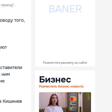
 приезд".
оводу того,
уют
Разместить рекламу на сайте
дставители
к ним
Бизнес
ие
Разместить бизнес-новость
 в Кишинев