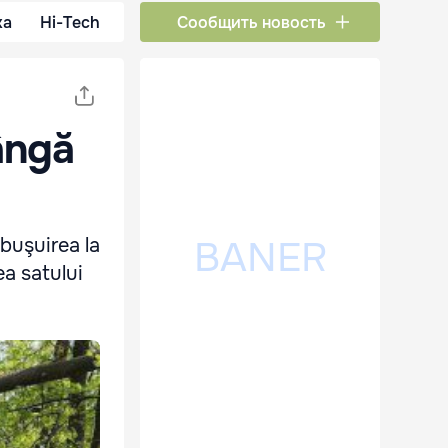
ка
Hi-Tech
Сообщить новость
lângă
ăbuşuirea la
ea satului