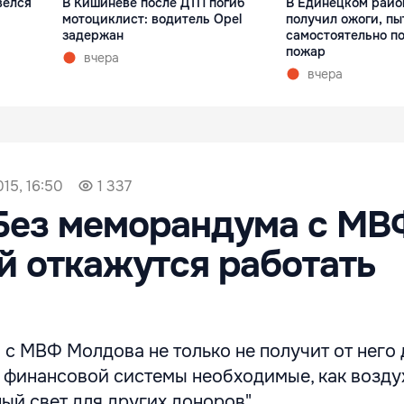
велся
В Кишинёве после ДТП погиб
В Единецком райо
мотоциклист: водитель Opel
получил ожоги, пы
задержан
самостоятельно п
пожар
вчера
вчера
15, 16:50
1 337
Без меморандума с МВ
 откажутся работать
с МВФ Молдова не только не получит от него 
финансовой системы необходимые, как воздух
ный свет для других доноров".