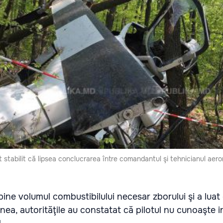
ost stabilit că lipsea conclucrarea între comandantul şi tehnicianul aer
ine volumul combustibilului necesar zborului şi a luat 
nea, autorităţile au constatat că pilotul nu cunoaşte 