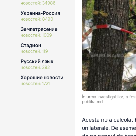
новостей:
34986
Украина-Россия
новостей:
8490
Землетрясение
новостей:
1009
Стадион
новостей:
119
Русский язык
новостей:
292
Хорошие новости
новостей:
1721
În urma investigaţiilor, a f
publika.md
Acesta nu a calculat b
unilaterale. De aseme