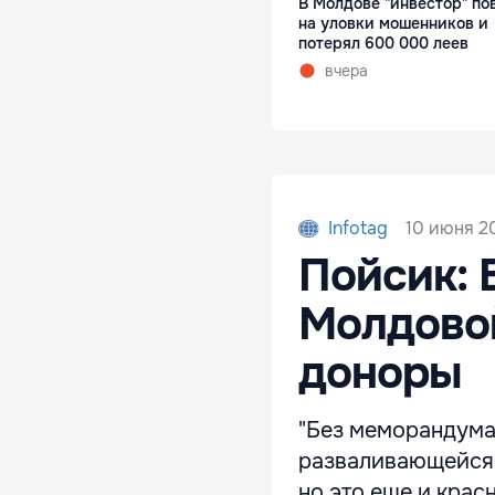
В Молдове "инвестор" по
на уловки мошенников и
потерял 600 000 леев
вчера
10 июня 20
Infotag
Пойсик: 
Молдовой
доноры
"Без меморандума 
разваливающейся 
но это еще и крас