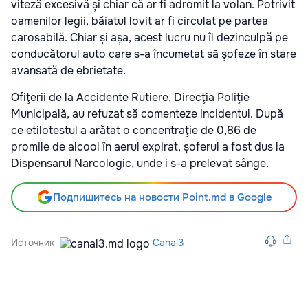
viteză excesivă și chiar că ar fi adromit la volan. Potrivit
oamenilor legii, băiatul lovit ar fi circulat pe partea
carosabilă. Chiar și așa, acest lucru nu îl dezinculpă pe
conducătorul auto care s-a încumetat să şofeze în stare
avansată de ebrietate.
Ofiţerii de la Accidente Rutiere, Direcţia Poliţie
Municipală, au refuzat să comenteze incidentul. După
ce etilotestul a arătat o concentraţie de 0,86 de
promile de alcool în aerul expirat, șoferul a fost dus la
Dispensarul Narcologic, unde i s-a prelevat sânge.
Подпишитесь на новости Point.md в Google
Источник
Canal3