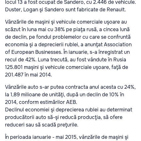
locul 13 a fost ocupat de Sandero, cu 2.446 de vehicule.
Duster, Logan şi Sandero sunt fabricate de Renault.
Vânzările de maşini şi vehicule comerciale uşoare au
scăzut în luna mai cu 38% pe piaţa rusă, a cincea lună
de declin, pe fondul problemelor cu care se confruntă
economia şi a deprecierii rublei, a anunţat Association
of European Businesses. În ianuarie, s-a înregistrat un
recul de 42%. Luna trecută, au fost vândute în Rusia
125.801 maşini şi vehicule comerciale uşoare, faţă de
201.487 în mai 2014.
Vânzările auto s-ar putea contracta anul acesta cu 24%,
la 1,89 milioane de unităţi, după un declin de 10% în
2014, conform estimărilor AEB.
Declinul economiei şi deprecierea rublei au determinat
producătorii auto să-şi reducă producţia, să ofere
reduceri sau să scadă preţurile.
În perioada ianuarie - mai 2015, vânzările de maşini şi