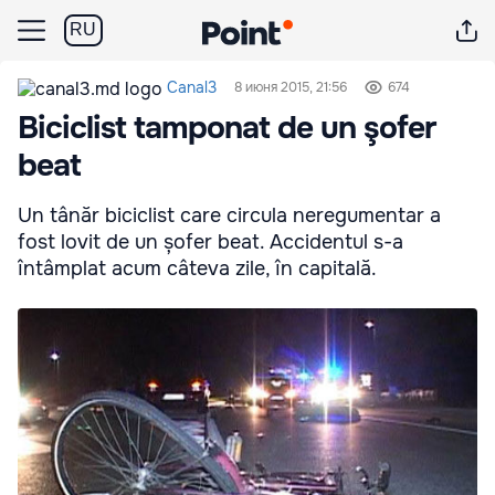
RU
Canal3
8 июня 2015, 21:56
674
Biciclist tamponat de un şofer
beat
Un tânăr biciclist care circula neregumentar a
fost lovit de un șofer beat. Accidentul s-a
întâmplat acum câteva zile, în capitală.