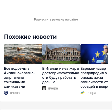
Разместить рекламу на сайте
Похожие новости
Все водоёмы в
В Италии из-за жары
Еврокомиссар
Англии оказались
достопримечательно
предупредил о
загрязнены
сти будут работать
рисках из-за
токсичными
дольше
зависимости от
химикатами
соседей в вопрос
вчера
границ
вчера
вчера