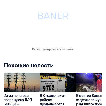
Разместить рекламу на сайте
Похожие новости
Из-за непогоды
В Страшенском
В центре Кишине
повреждена ЛЭП
районе
задержали мужчи
Бельцы —
продолжаются
ранившего прохо