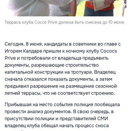
Терраса клуба Cocos Prive должна быть снесена до 10 июня.
Сегодня, 8 июня, кандидаты в советники во главе с
Игорем Калдаре пришли к ночному клубу Cococs
Prive и потребовали от владельца предъявить
документы, разрешающие строительство
капитальной конструкции на тротуаре. Владелец
сначала отказался показать документы, а затем
предъявил разрешение на размещение сезонной
летней террасы, что не соответствует строению.
Прибывшая на место события полиция пообещала
провести анализ документов. В свою очередь, в
присутствии полиции и представителей СМИ
владелец клуба обещал начать процесс сноса