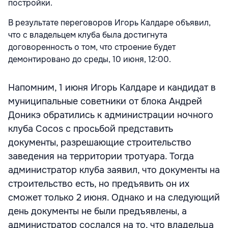
постройки.
В результате переговоров Игорь Калдаре объявил,
что с владельцем клуба была достигнута
договоренность о том, что строение будет
демонтировано до среды, 10 июня, 12:00.
Напомним, 1 июня Игорь Калдаре и кандидат в
муниципальные советники от блока Андрей
Доникэ обратились к администрации ночного
клуба Cocos с просьбой представить
документы, разрешающие строительство
заведения на территории тротуара. Тогда
администратор клуба заявил, что документы на
строительство есть, но предъявить он их
сможет только 2 июня. Однако и на следующий
день документы не были предъявлены, а
администратор сослался на то, что владельца