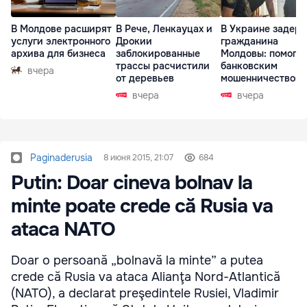
В Молдове расширят
В Рече, Ленкауцах и
В Украине задер
услуги электронного
Дрокии
гражданина
архива для бизнеса
заблокированные
Молдовы: помогал
трассы расчистили
банковским
вчера
от деревьев
мошенничеством 
Чехии
вчера
вчера
Paginaderusia
8 июня 2015, 21:07
684
Putin: Doar cineva bolnav la
minte poate crede că Rusia va
ataca NATO
Doar o persoană „bolnavă la minte” a putea
crede că Rusia va ataca Alianţa Nord-Atlantică
(NATO), a declarat preşedintele Rusiei, Vladimir