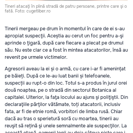
Tineri atacaţi în plină stradă de patru persoane, printre care şi o
fată. Foto: cugetliber.ro
Tinerii mergeau pe drum în momentul în care de ei s-au
apropiat suspecţii. Aceștia au cerut un foc pentru a-şi
aprinde o ţigară, după care fiecare a plecat pe drumul
său. Nu este clar ce a fost în mintea atacatorilor, însă au
revenit pe urmele victimelor.
Agresorii aveau la ei și o armă, cu care i-ar fi amenințat
pe băieți. După ce le-au luat banii și telefoanele,
suspecții au rupt-o din loc. Totul s-a produs în jurul orei
două noaptea, pe o stradă din sectorul Botanica al
capitalei. Ulterior, la faţa locului au ajuns şi poliţiştii. Din
declaraţiile părţilor vătămate, toți atacatorii, inclusiv
fata, ar fi de etnie romă, vorbitori de limba rusă. Chiar
dacă au tras o sperietură soră cu moartea, tinerii au
reuşit să rețină şi unele semnalmente ale suspecţilor. La
această etapă, oamenii legii au deja câteva piste care i-