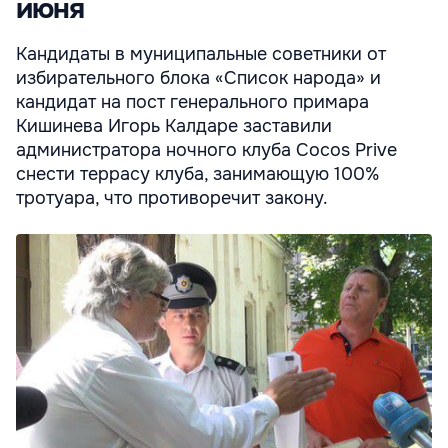
июня
Кандидаты в муниципальные советники от
избирательного блока «Список народа» и
кандидат на пост генерального примара
Кишинева Игорь Калдаре заставили
администратора ночного клуба Cocos Prive
снести террасу клуба, занимающую 100%
тротуара, что противоречит закону.