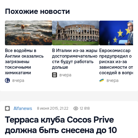
Похожие новости
Все водоёмы в
В Италии из-за жары
Еврокомиссар
Англии оказались
достопримечательно
предупредил о
загрязнены
сти будут работать
рисках из-за
токсичными
дольше
зависимости от
химикатами
соседей в вопрос
вчера
границ
вчера
вчера
Alfanews
8 июня 2015, 21:22
12 818
Терраса клуба Cocos Prive
должна быть снесена до 10