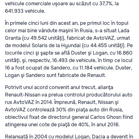
vehicule comerciale uşoare au scăzut cu 37,7%, la
641.933 vehicule.
În primele cinci luni din acest an, pe primul loc în topul
celor mai bine vândute maşini în Rusia, s-a situat Lada
Granta (cu 49.542 unităţi), fabricat de AvtoVAZ, urmat
de modelul Solaris de la Hyundai (cu 44.455 unităţi). Pe
locurile cinci şi şapte se află Duster şi Logan, cu 16.860
unităţi, şi, respectiv, 16.493 de vehicule, în timp ce locul
16 a fost ocupat de Sandero, cu 11.184 vehicule. Duster,
Logan şi Sandero sunt fabricate de Renault.
Potrivit unui acord convenit anul trecut, alianţa
Renault-Nissan va prelua controlul producătorului auto
rus AvtoVAZ în 2014. Împreună, Renault, Nissan şi
AvtoVAZ controlează 30% din piaţa auto din Rusia,
obiectivul fixat de directorul general Carlos Ghosn fiind
atingerea unei cote de piaţă de 40%, în anul 2016.
Relansată în 2004 cu modelul Logan, Dacia a devenit în