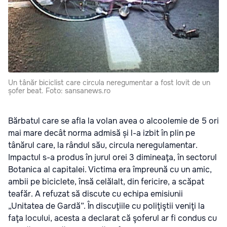
Un tânăr biciclist care circula neregumentar a fost lovit de un
șofer beat. Foto: sansanews.ro
Bărbatul care se afla la volan avea o alcoolemie de 5 ori
mai mare decât norma admisă și l-a izbit în plin pe
tânărul care, la rândul său, circula neregulamentar.
Impactul s-a produs în jurul orei 3 dimineaţa, în sectorul
Botanica al capitalei. Victima era împreună cu un amic,
ambii pe biciclete, însă celălalt, din fericire, a scăpat
teafăr. A refuzat să discute cu echipa emisiunii
„Unitatea de Gardă”. În discuţiile cu poliţiştii veniţi la
faţa locului, acesta a declarat că şoferul ar fi condus cu