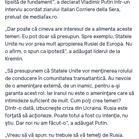
lipsită de fundament”, a declarat Vladimir Putin într-un
interviu acordat ziarului italian Corriere della Sera,
preluat de mediafax.ro.
„Dar poate că cineva are interesul de a alimenta aceste
temeri. Eu pot doar să presupun. Spre exemplu, Statele
Unite nu vor prea mult apropierea Rusiei de Europa. Nu
o afirm, o spun ca ipoteză”, a adăugat liderul de la
Kremlin.
„Să presupunem că Statele Unite vor menţinerea rolului
de conducere în comunitatea transatlantică. Au nevoie
de o ameninţare externă, de un inamic, pentru a-şi
garanta acest rol. Iar Iranul nu este o ameninţare care să
intimideze suficient de mult. Cum poţi crea temeri?
Dintr-o dată, izbucneşte criza din Ucraina. Rusia este
forţată să acţioneze. Poate totul a fost cu intenţie, nu
ştiu. Dar noi nu am făcut-o”, a adăugat Putin.
„Vreau să vă spun: nu trebuie să vă temeţi de Rusia.