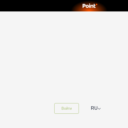
⌵
RU
Войти