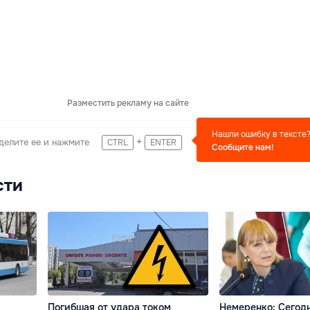
Разместить рекламу на сайте
Нашли ошибку в тексте
+
делите ее и нажмите
CTRL
ENTER
Сообщите нам!
сти
Погибшая от удара током
Немеренко: Сегодн