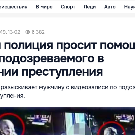
оисшествия
В мире
Спорт
Леди
Авто
Нау
19, 13:02
6 382
 полиция просит помо
подозреваемого в
нии преступления
 разыскивает мужчину с видеозаписи по подо
упления.