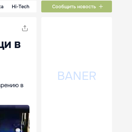
ка
Hi-Tech
Сообщить новость
щи в
зрению в