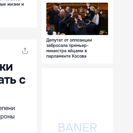
ные жизни и
Депутат от оппозиции
забросала премьер-
министра яйцами в
парламенте Косова
ки
ать с
епени
ороны