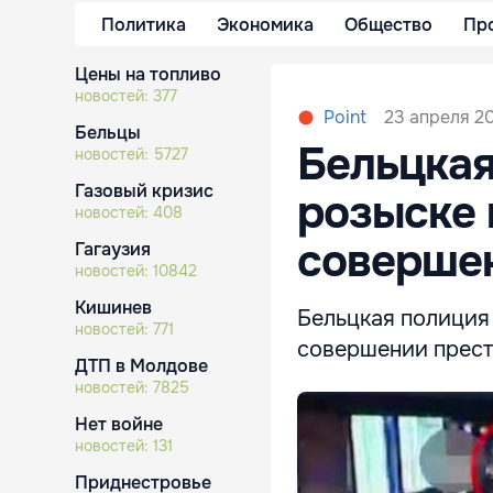
Политика
Экономика
Общество
Пр
Цены на топливо
новостей:
377
23 апреля 20
Point
Бельцы
Бельцкая
новостей:
5727
Газовый кризис
розыске 
новостей:
408
соверше
Гагаузия
новостей:
10842
Кишинев
Бельцкая полиция
новостей:
771
совершении прест
ДТП в Молдове
новостей:
7825
Нет войне
новостей:
131
Приднестровье