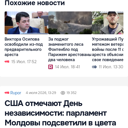
Похожие новости
Виктора Осипова
За поджог
Угрожавший Пути
освободили из-под
знаменитого леса
мятежом ветеран
предварительного
Фонтенбло под
войны после 11 су
ареста
Парижем арестованы
ареста объяснил
два человека
свое поведение
15 Июл. 17:52
14 Июл. 18:41
11 Июл. 13:30
Rupor
4 июля 2026, 13:29
19 352
США отмечают День
независимости: парламент
Молдовы подсветили в цвета