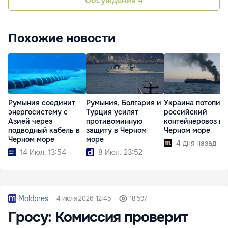
Обсуждения
4
Похожие новости
Румыния соединит
Румыния, Болгария и
Украина потопил
энергосистему с
Турция усилят
российский
Азией через
противоминную
контейнеровоз в
подводный кабель в
защиту в Черном
Черном море
Черном море
море
4 дня назад
14 Июл. 13:54
8 Июл. 23:52
Moldpres
4 июля 2026, 12:45
18 597
Гросу: Комиссия проверит