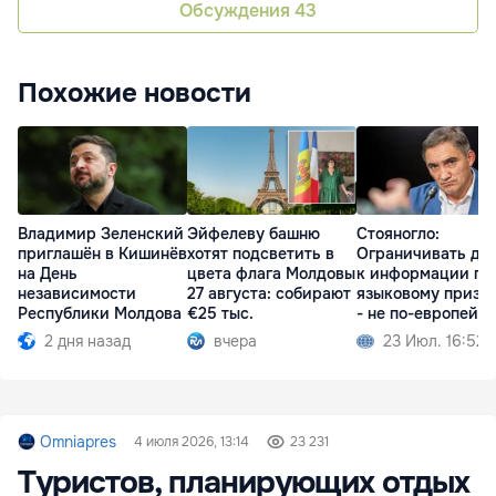
Обсуждения
43
Похожие новости
Владимир Зеленский
Эйфелеву башню
Стояногло:
приглашён в Кишинёв
хотят подсветить в
Ограничивать до
на День
цвета флага Молдовы
к информации по
независимости
27 августа: собирают
языковому призн
Республики Молдова
€25 тыс.
- не по-европейс
2 дня назад
вчера
23 Июл. 16:52
Omniapres
4 июля 2026, 13:14
23 231
Туристов, планирующих отдых