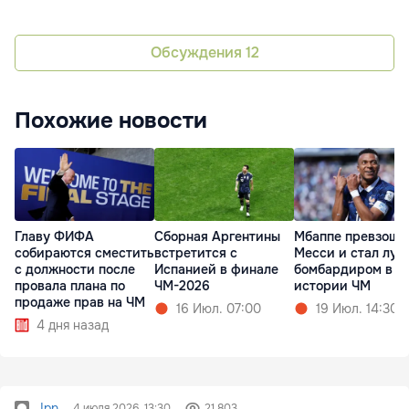
Обсуждения
12
Похожие новости
Главу ФИФА
Сборная Аргентины
Мбаппе превзоше
собираются сместить
встретится с
Месси и стал лу
с должности после
Испанией в финале
бомбардиром в
провала плана по
ЧМ-2026
истории ЧМ
продаже прав на ЧМ
16 Июл. 07:00
19 Июл. 14:30
4 дня назад
Ipn
4 июля 2026, 13:30
21 803