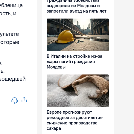
Гражданина Узбекистана
убленица
выдворили из Молдовы и
запретили въезд на пять лет
сть, и
ультате
которые
В Италии на стройке из-за
жары погиб гражданин
.
Молдовы
ь.
изошедшей
Европе прогнозируют
рекордное за десятилетие
снижение производства
сахара