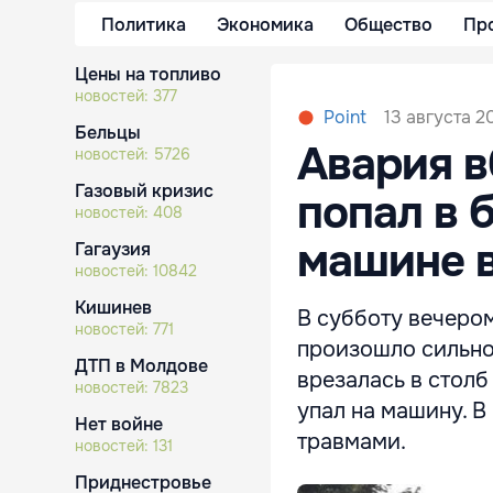
Политика
Экономика
Общество
Пр
Цены на топливо
новостей:
377
13 августа 20
Point
Бельцы
Авария в
новостей:
5726
Газовый кризис
попал в 
новостей:
408
машине в
Гагаузия
новостей:
10842
Кишинев
В субботу вечером
новостей:
771
произошло сильно
ДТП в Молдове
врезалась в столб
новостей:
7823
упал на машину. В
Нет войне
травмами.
новостей:
131
Приднестровье