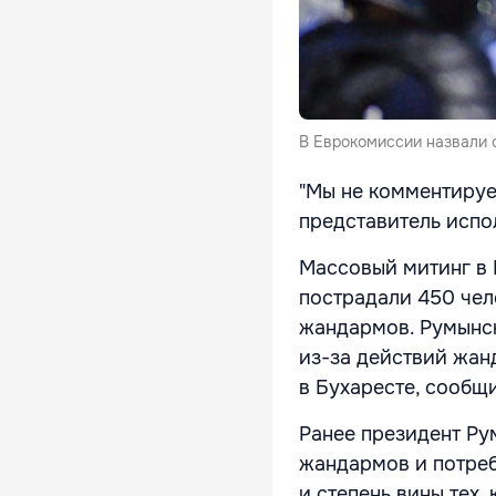
В Еврокомиссии назвали 
"Мы не комментируе
представитель испо
Массовый митинг в 
пострадали 450 чело
жандармов. Румынск
из-за действий жан
в Бухаресте, сообщ
Ранее президент Ру
жандармов и потреб
и степень вины тех,