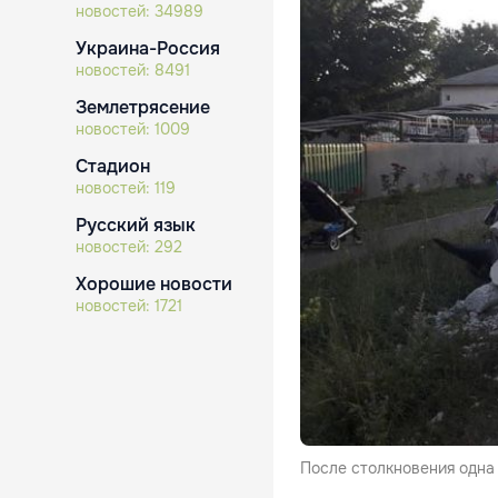
новостей:
34989
Украина-Россия
новостей:
8491
Землетрясение
новостей:
1009
Стадион
новостей:
119
Русский язык
новостей:
292
Хорошие новости
новостей:
1721
После столкновения одна 