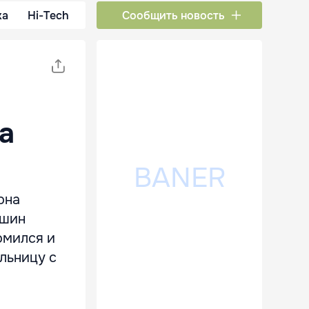
ка
Hi-Tech
Сообщить новость
а
она
ашин
омился и
льницу с