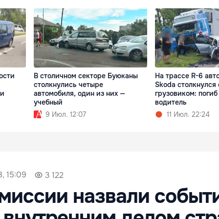
ости
В столичном секторе Буюканы
На трассе R-6 авт
столкнулись четыре
Skoda столкнулся 
ли
автомобиля, один из них —
грузовиком: погиб
учебный
водитель
9 Июл. 12:07
11 Июл. 22:24
8, 15:09
3 122
миссии назвали событи
 внутренним делом ст