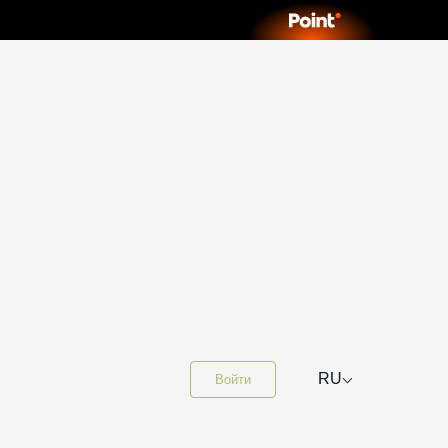
⌵
RU
Войти