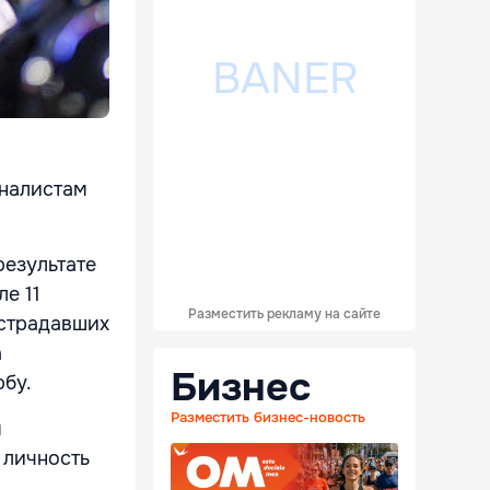
рналистам
результате
ле 11
Разместить рекламу на сайте
острадавших
а
Бизнес
рбу.
Разместить бизнес-новость
я
 личность