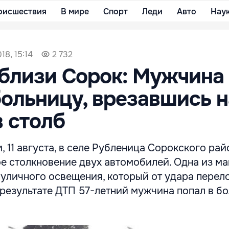
оисшествия
В мире
Спорт
Леди
Авто
Нау
18, 15:14
2 732
близи Сорок: Мужчина
больницу, врезавшись н
 столб
, 11 августа, в селе Рубленица Сорокского рай
е столкновение двух автомобилей. Одна из м
 уличного освещения, который от удара перел
 результате ДТП 57-летний мужчина попал в бо