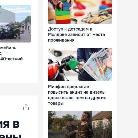
Доступ к детсадам в
Молдове зависит от места
проживания
омобиль
с
 40-летний
Минфин предлагает
повысить акциз на дизель
вдвое выше, чем на другие
товары
я в
раны