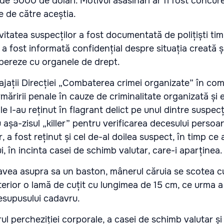
a de 5000 de dolari. Motivul asasinări ar fi fost concur
e de către aceștia.
ivitatea suspecților a fost documentată de polițiști ti
a a fost informată confidențial despre situația creată ș
pereze cu organele de drept.
angajații Direcției „Combaterea crimei organizate” în co
rmăririi penale în cauze de criminalitate organizată și
e l-au reținut în flagrant delict pe unul dintre suspecț
u așa-zisul „killer” pentru verificarea decesului perso
or, a fost reținut și cel de-al doilea suspect, în timp ce
, în incinta casei de schimb valutar, care-i aparținea.
 avea asupra sa un baston, mânerul căruia se scotea c
rior o lamă de cuțit cu lungimea de 15 cm, ce urma a f
esupusului cadavru.
l percheziției corporale, a casei de schimb valutar și 