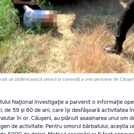
au reușit să zădărnicească omorul la comandă a unei persoane din Căuș
ului Naţional Investigaţie a parvenit o informaţie ope
, de 59 și 60 de ani, care își desfășoară activitatea î
valutar în or. Căușeni, au plănuit asasinarea unui om d
 gen de activitate. Pentru omorul bărbatului, aceștia 