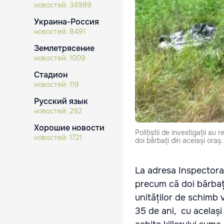
новостей:
34989
Украина-Россия
новостей:
8491
Землетрясение
новостей:
1009
Стадион
новостей:
119
Русский язык
новостей:
292
Хорошие новости
Polițiștii de investigații 
новостей:
1721
doi bărbați din același oraș.
La adresa Inspectorat
precum că doi bărbați
unităților de schimb 
35 de ani, cu același