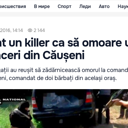
оисшествия
В мире
Спорт
Леди
Авто
Нау
2016, 14:14
2 144
t un killer ca să omoare 
ceri din Căușeni
tigații au reușit să zădărnicească omorul la coman
i, comandat de doi bărbați din același oraș.