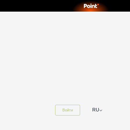
⌵
RU
Войти