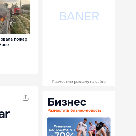
овала пожар
йоне
Разместить рекламу на сайте
Бизнес
ar
Разместить бизнес-новость