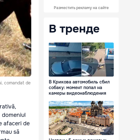
Разместить рекламу на сайте
В тренде
В Крикова автомобиль сбил
eni, comandat de
собаку: момент попал на
камеры видеонаблюдения
rativă,
n domeniul
e afaceri de
urmau să