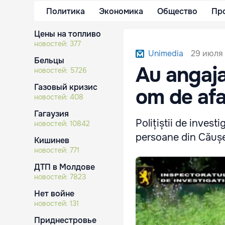
Политика
Экономика
Общество
Пр
Цены на топливо
новостей:
377
29 июля 
Unimedia
Бельцы
Au angaja
новостей:
5726
Газовый кризис
om de afa
новостей:
408
Гагаузия
Polițiștii de inves
новостей:
10842
persoane din Căușen
Кишинев
новостей:
771
ДТП в Молдове
новостей:
7823
Нет войне
новостей:
131
Приднестровье