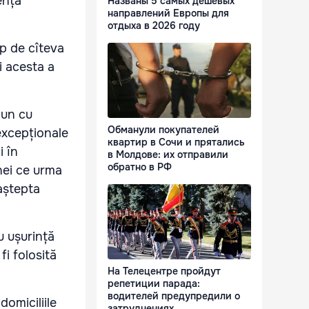
ența
Названы 5 самых дешевых
направлений Европы для
отдыха в 2026 году
mp de cîteva
i acesta a
mun cu
Обманули покупателей
 excepționale
квартир в Сочи и прятались
i în
в Молдове: их отправили
обратно в РФ
anei ce urma
 aștepta
u ușurință
i folosită
На Телецентре пройдут
репетиции парада:
водителей предупредили о
domiciliile
затруднениях