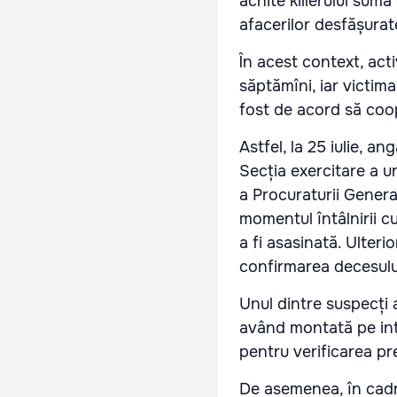
achite killerului sum
afacerilor desfășurat
În acest context, act
săptămîni, iar victim
fost de acord să coo
Astfel, la 25 iulie, 
Secția exercitare a u
a Procuraturii General
momentul întâlnirii c
a fi asasinată. Ulteri
confirmarea decesului
Unul dintre suspecți
având montată pe inte
pentru verificarea pr
De asemenea, în cadru