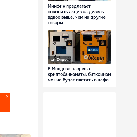
Минфин предлагает
повысить акциз на дизель
вдвое выше, чем на другие
товары
Опрос
В Молдове разрешат
криптобанкоматы, биткоином
можно будет платить в кафе
?