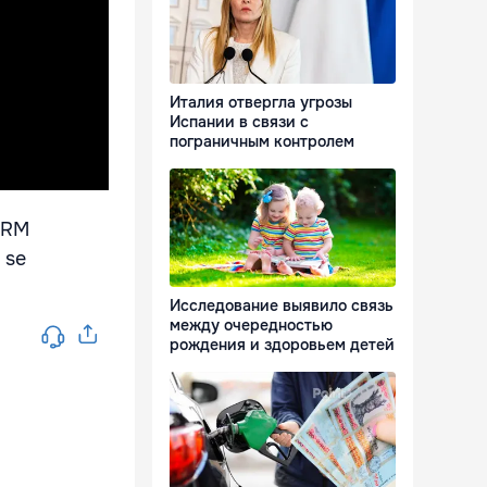
Италия отвергла угрозы
Испании в связи с
пограничным контролем
l RM
 se
Исследование выявило связь
между очередностью
рождения и здоровьем детей