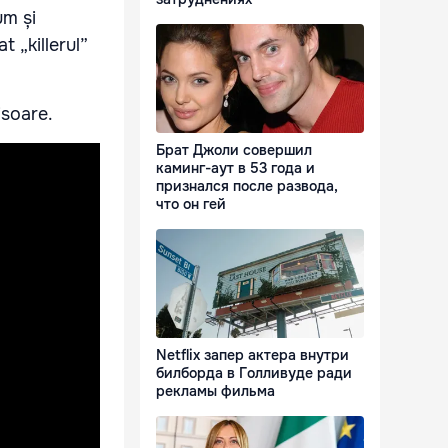
um și
t „killerul”
isoare.
Брат Джоли совершил
каминг-аут в 53 года и
признался после развода,
что он гей
Netflix запер актера внутри
билборда в Голливуде ради
рекламы фильма