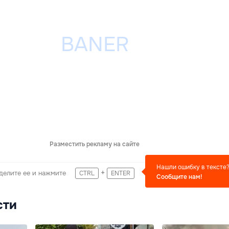
Разместить рекламу на сайте
Нашли ошибку в тексте
+
делите ее и нажмите
CTRL
ENTER
Сообщите нам!
сти