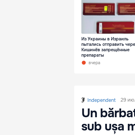
Из Украины в Израиль
пытались отправить чер
Кишинёв запрещённые
препараты
вчера
29 июл
Independent
Un bărbat
sub ușa m