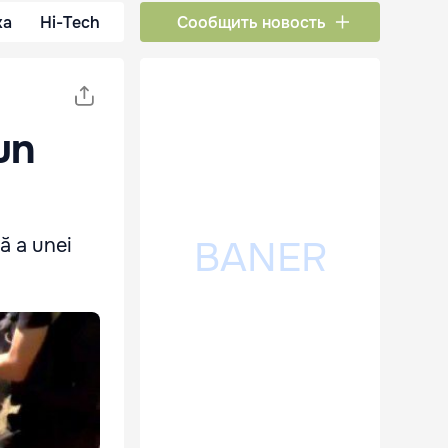
ка
Hi-Tech
Сообщить новость
un
dă a unei