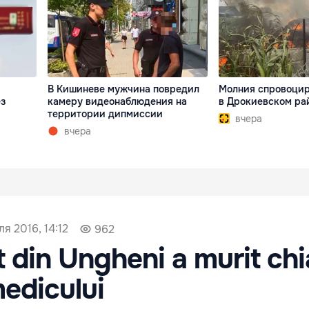
В Кишиневе мужчина повредил
Молния спровоцир
ез
камеру видеонаблюдения на
в Дрокиевском ра
территории дипмиссии
вчера
вчера
я 2016, 14:12
962
 din Ungheni a murit chi
edicului