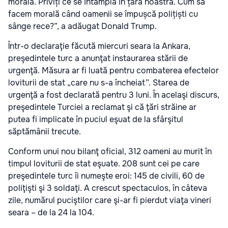
morală. Priviți ce se întâmplă în țara noastră. Cum să
facem morală când oamenii se împușcă polițiști cu
sânge rece?”, a adăugat Donald Trump.
Într-o declaraţie făcută miercuri seara la Ankara,
preşedintele turc a anunţat instaurarea stării de
urgenţă. Măsura ar fi luată pentru combaterea efectelor
loviturii de stat „care nu s-a încheiat”. Starea de
urgenţă a fost declarată pentru 3 luni. În acelaşi discurs,
preşedintele Turciei a reclamat şi că ţări străine ar
putea fi implicate în puciul eşuat de la sfârşitul
săptămânii trecute.
Conform unui nou bilanţ oficial, 312 oameni au murit în
timpul loviturii de stat eşuate. 208 sunt cei pe care
preşedintele turc îi numeşte eroi: 145 de civili, 60 de
poliţişti şi 3 soldaţi. A crescut spectaculos, în câteva
zile, numărul puciştilor care şi-ar fi pierdut viaţa vineri
seara – de la 24 la 104.