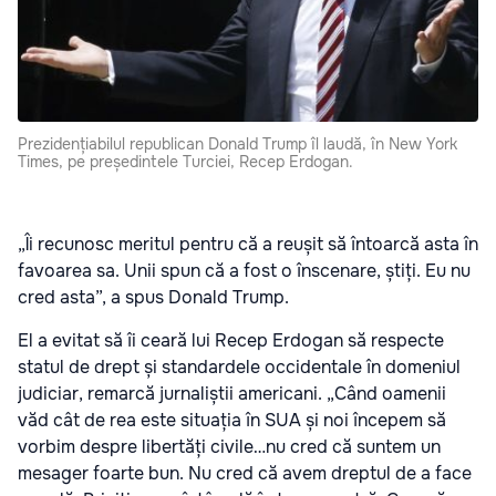
Prezidențiabilul republican Donald Trump îl laudă, în New York
Times, pe președintele Turciei, Recep Erdogan.
„Îi recunosc meritul pentru că a reușit să întoarcă asta în
favoarea sa. Unii spun că a fost o înscenare, știți. Eu nu
cred asta”, a spus Donald Trump.
El a evitat să îi ceară lui Recep Erdogan să respecte
statul de drept și standardele occidentale în domeniul
judiciar, remarcă jurnaliștii americani. „Când oamenii
văd cât de rea este situația în SUA și noi începem să
vorbim despre libertăți civile…nu cred că suntem un
mesager foarte bun. Nu cred că avem dreptul de a face