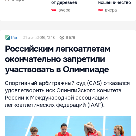
от деревьев
мошенничеством 
Чехии
вчера
вчера
Rbc
21 июля 2016, 12:18
8 576
Российским легкоатлетам
окончательно запретили
участвовать в Олимпиаде
Спортивный арбитражный суд (CAS) отказался
удовлетворить иск Олимпийского комитета
России к Международной ассоциации
легкоатлетических федераций (IAAF).