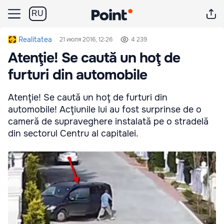
RU
Realitatea
21 июля 2016, 12:26
4 239
Atenţie! Se caută un hoţ de
furturi din automobile
Atenţie! Se caută un hoţ de furturi din
automobile! Acţiunile lui au fost surprinse de o
cameră de supraveghere instalată pe o stradelă
din sectorul Centru al capitalei.