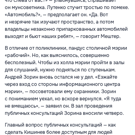
что слева от вас?» — улыбнувшись, спрашивает
он мунсоветника. Лутенко стучит тростью по помехе.
«Автомобиль?», — предполагает он. «Да. Вот
и незрячие так изучают пространство, а потом
владельцы незаконно припаркованных автомобилей
выходят и бьют наших ребят», — говорит Мештер.
В отличие от поликлиники, пандус столичной мэрии
«рабочий». Но, как выяснилось, совершенно
бесполезный. Чтобы из холла мэрии пройти в залы
для слушаний, нужно подняться по ступенькам.
Андрей Зорин вновь остался не у дел. «Езжайте
через вход со стороны информационного центра
мэрии», — посоветовали ему охранники. Зорин
с пониманием уехал, но вскоре вернулся. «Я туда
не вмещаюсь», — заявил он. В зал проведения
публичных консультаций Зорина вносили четверо.
Главный вопрос публичных консультаций — как
сделать Кишинев более доступным для людей