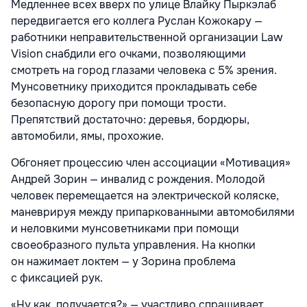
Медленнее всех вверх по улице Влайку Пыркэлаб
передвигается его коллега Руслан Кожокару —
работники неправительственной организации Law
Vision снабдили его очками, позволяющими
смотреть на город глазами человека с 5% зрения.
Мунсоветнику приходится прокладывать себе
безопасную дорогу при помощи трости.
Препятствий достаточно: деревья, бордюры,
автомобили, ямы, прохожие.
Обгоняет процессию член ассоциации «Мотивация»
Андрей Зорин — инвалид с рождения. Молодой
человек перемещается на электрической коляске,
маневрируя между припаркованными автомобилями
и неловкими мунсоветниками при помощи
своеобразного пульта управления. На кнопки
он нажимает локтем — у Зорина проблема
с фиксацией рук.
«Ну как, получается?» — участливо спрашивает