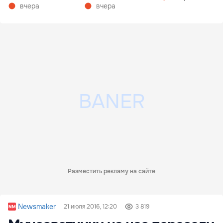
займет более недели
вчера
вчера
Разместить рекламу на сайте
Newsmaker
21 июля 2016, 12:20
3 819