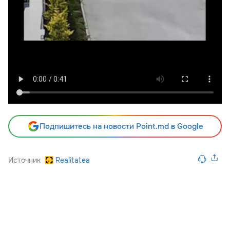
Подпишитесь на новости Point.md в Google
Источник
Realitatea