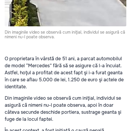
Din imaginile video se observă cum iniţial, individul se asigură că
nimeni nu-l poate observa.
O proprietara în vârstă de 51 ani, a parcat automobilul
de model “Mercedes” fără să se asigure că l-a încuiat.
Astfel, hoţul a profitat de acest fapt şi i-a furat geanta
în care se aflau 5.000 de lei, 1.250 de euro şi actele de
identitate.
Din imaginile video se observă cum iniţial, individul se
asigură că nimeni nu-l poate observa, apoi în doar
câteva secunde deschide portiera, sustrage geanta şi
fuge de la locul faptei.
În acest context, a fost iniţiată o cauză penală