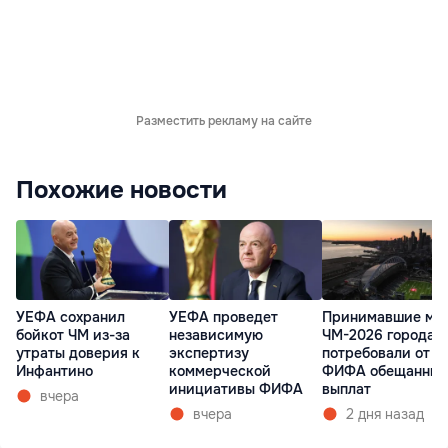
Разместить рекламу на сайте
Похожие новости
УЕФА сохранил
УЕФА проведет
Принимавшие ма
бойкот ЧМ из-за
независимую
ЧМ-2026 города 
утраты доверия к
экспертизу
потребовали от
Инфантино
коммерческой
ФИФА обещанных
инициативы ФИФА
выплат
вчера
вчера
2 дня назад