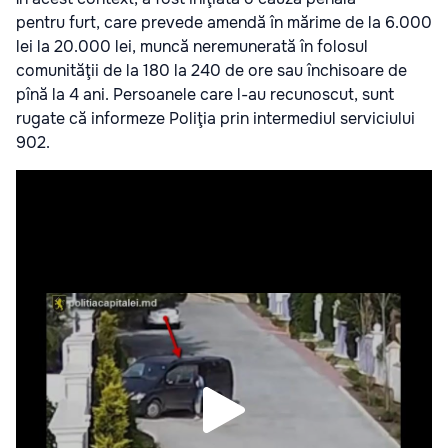
pentru furt, care prevede amendă în mărime de la 6.000
lei la 20.000 lei, muncă neremunerată în folosul
comunităţii de la 180 la 240 de ore sau închisoare de
pînă la 4 ani. Persoanele care l-au recunoscut, sunt
rugate că informeze Poliţia prin intermediul serviciului
902.