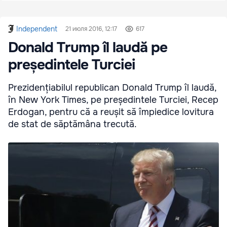
Independent
21 июля 2016, 12:17
617
Donald Trump îl laudă pe
președintele Turciei
Prezidențiabilul republican Donald Trump îl laudă,
în New York Times, pe președintele Turciei, Recep
Erdogan, pentru că a reușit să împiedice lovitura
de stat de săptămâna trecută.