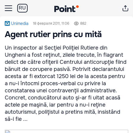
RU
Unimedia
18 февраля 2011, 11:06
882
Agent rutier prins cu mită
Un inspector al Secţiei Poliţiei Rutiere din
Ungheni a fost reţinut, zilele trecute, în flagrant
delict de către ofiţerii Centrului anticorupţie fiind
bănuit de corupere pasivă. Potrivit declarantului
acesta ar fi extorcat 1250 lei de la acesta pentru
a nu-i întocmi proces-verbal cu privire la
constatarea unei contravenţii administrative.
Concret, conducătorul auto şi-ar fi uitat acasă
actele pe maşină, iar pentru a nu-i reţine
autoturismul, poliţistul a pretins mită, insistând
să-i fie ...