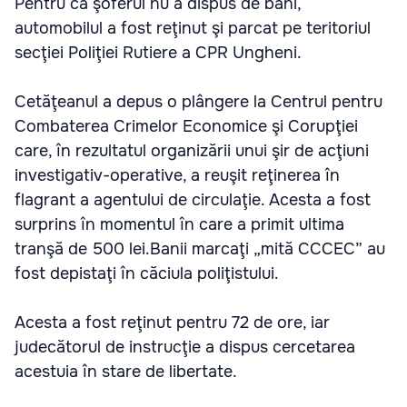
Pentru că şoferul nu a dispus de bani,
automobilul a fost reţinut şi parcat pe teritoriul
secţiei Poliţiei Rutiere a CPR Ungheni.
Cetăţeanul a depus o plângere la Centrul pentru
Combaterea Crimelor Economice şi Corupţiei
care, în rezultatul organizării unui şir de acţiuni
investigativ-operative, a reuşit reţinerea în
flagrant a agentului de circulaţie. Acesta a fost
surprins în momentul în care a primit ultima
tranşă de 500 lei.Banii marcaţi „mită CCCEC” au
fost depistaţi în căciula poliţistului.
Acesta a fost reţinut pentru 72 de ore, iar
judecătorul de instrucţie a dispus cercetarea
acestuia în stare de libertate.