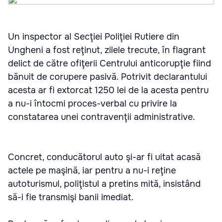
Un inspector al Secţiei Poliţiei Rutiere din
Ungheni a fost reţinut, zilele trecute, în flagrant
delict de către ofiţerii Centrului anticorupţie fiind
bănuit de corupere pasivă. Potrivit declarantului
acesta ar fi extorcat 1250 lei de la acesta pentru
a nu-i întocmi proces-verbal cu privire la
constatarea unei contravenţii administrative.
Concret, conducătorul auto şi-ar fi uitat acasă
actele pe maşină, iar pentru a nu-i reţine
autoturismul, poliţistul a pretins mită, insistând
să-i fie transmişi banii imediat.