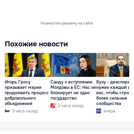
Разместить рекламу на сайте
Похожие новости
Игорь Гросу
Санду о вступлении
Бузу - диаспоре:
призывает мэрии
Молдовы в ЕС: Нас не
нужен каждый из
продолжить процесс
блокирует ни одно
вас, чтобы строит
добровольного
государство
более сильные
объединения
сообщества
3 часа назад
3 часа назад
вчера