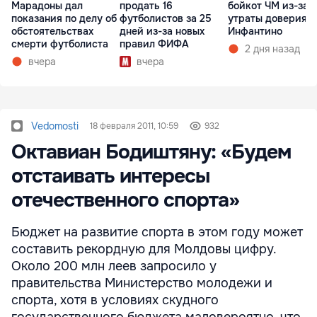
Марадоны дал
продать 16
бойкот ЧМ из-за
показания по делу об
футболистов за 25
утраты доверия к
обстоятельствах
дней из-за новых
Инфантино
смерти футболиста
правил ФИФА
2 дня назад
вчера
вчера
Vedomosti
18 февраля 2011, 10:59
932
Октавиан Бодиштяну: «Будем
отстаивать интересы
отечественного спорта»
Бюджет на развитие спорта в этом году может
составить рекордную для Молдовы цифру.
Около 200 млн леев запросило у
правительства Министерство молодежи и
спорта, хотя в условиях скудного