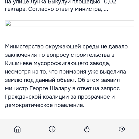
на улице Лунка Быкулуй площадью 10,02
гектара. Согласно ответу министра, ...
Министерство окружающей среды не давало
заключения по вопросу строительства в
Кишиневе мусоросжигающего завода,
несмотря на то, что примэрия уже выделила
землю под данный объект. Об этом заявил
министр Георге Шалару в ответ на запрос
Гражданской коалиции за прозрачное и
демократическое правление.
Строить мусоросжигательный завод должна
итальянская компания SRT Engineering
Consulting, которой примэрия выделяет землю