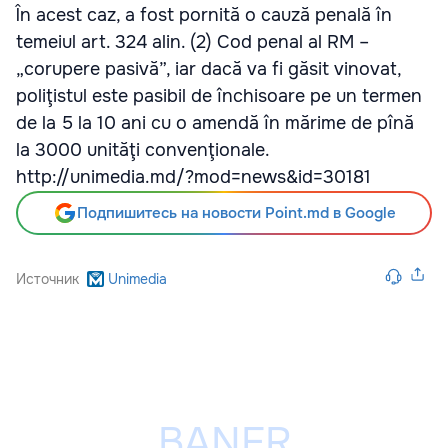
În acest caz, a fost pornită o cauză penală în
temeiul art. 324 alin. (2) Cod penal al RM –
„corupere pasivă”, iar dacă va fi găsit vinovat,
poliţistul este pasibil de închisoare pe un termen
de la 5 la 10 ani cu o amendă în mărime de pînă
la 3000 unităţi convenţionale.
http://unimedia.md/?mod=news&id=30181
Подпишитесь на новости Point.md в Google
Источник
Unimedia