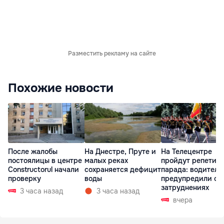
Разместить рекламу на сайте
Похожие новости
После жалобы
На Днестре, Пруте и
На Телецентре
постоялицы в центре
малых реках
пройдут репетиц
Constructorul начали
сохраняется дефицит
парада: водителе
проверку
воды
предупредили о
затруднениях
3 часа назад
3 часа назад
вчера