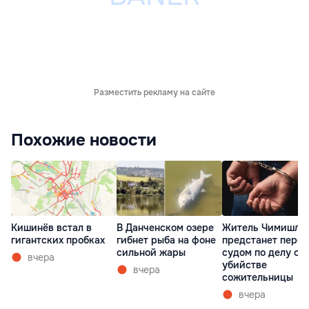
Разместить рекламу на сайте
Похожие новости
Кишинёв встал в
В Данченском озере
Житель Чимишли
гигантских пробках
гибнет рыба на фоне
предстанет перед
сильной жары
судом по делу об
вчера
убийстве
вчера
сожительницы
вчера