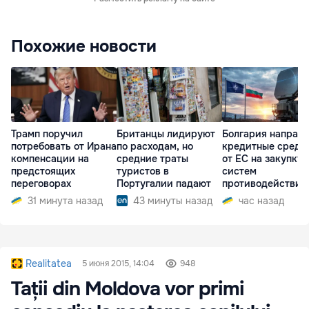
Похожие новости
Трамп поручил
Британцы лидируют
Болгария направ
потребовать от Ирана
по расходам, но
кредитные средс
компенсации на
средние траты
от ЕС на закупку
предстоящих
туристов в
систем
переговорах
Португалии падают
противодействия
дронам
31 минута назад
43 минуты назад
час назад
Realitatea
5 июня 2015, 14:04
948
Tații din Moldova vor primi