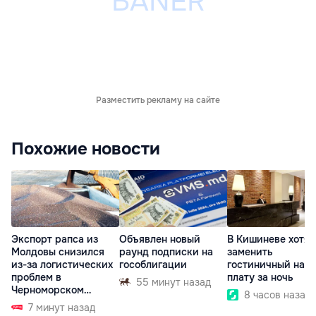
Разместить рекламу на сайте
Похожие новости
Экспорт рапса из
Объявлен новый
В Кишиневе хотят
Молдовы снизился
раунд подписки на
заменить
из-за логистических
гособлигации
гостиничный нало
проблем в
плату за ночь
55 минут назад
Черноморском
8 часов назад
регионе
7 минут назад