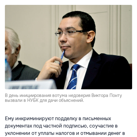
В день инициирования вотума недоверия Виктора Понту
вызвали в НУБК для дачи объяснений.
Ему инкриминируют подделку в письменных
документах под частной подписью, соучастие в
уклонении от уплаты налогов и отмывании денег в