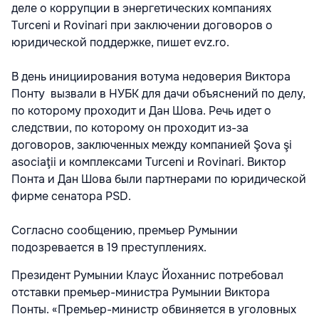
деле о коррупции в энергетических компаниях
Turceni и Rovinari при заключении договоров о
юридической поддержке, пишет evz.ro.
В день инициирования вотума недоверия Виктора
Понту вызвали в НУБК для дачи объяснений по делу,
по которому проходит и Дан Шова. Речь идет о
следствии, по которому он проходит из-за
договоров, заключенных между компанией Şova şi
asociaţii и комплексами Turceni и Rovinari. Виктор
Понта и Дан Шова были партнерами по юридической
фирме сенатора PSD.
Согласно сообщению, премьер Румынии
подозревается в 19 преступлениях.
Президент Румынии Клаус Йоханнис потребовал
отставки премьер-министра Румынии Виктора
Понты. «Премьер-министр обвиняется в уголовных