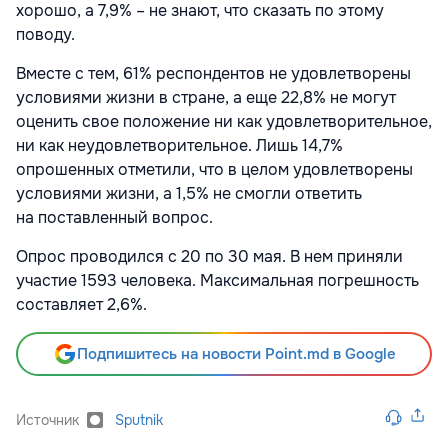
хорошо, а 7,9% – не знают, что сказать по этому
поводу.
Вместе с тем, 61% респондентов не удовлетворены
условиями жизни в стране, а еще 22,8% не могут
оценить свое положение ни как удовлетворительное,
ни как неудовлетворительное. Лишь 14,7%
опрошенных отметили, что в целом удовлетворены
условиями жизни, а 1,5% не смогли ответить
на поставленный вопрос.
Опрос проводился с 20 по 30 мая. В нем приняли
участие 1593 человека. Максимальная погрешность
составляет 2,6%.
Подпишитесь на новости Point.md в Google
Источник
Sputnik