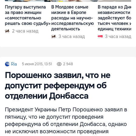
Плугару выступила
В Молдове самые
В параде ко Дню
за право женщин
низкие в Европе
независимости
«самостоятельно
расходы на научно-
задействуют боле
решать свою судьбу»
исследовательскую
тысяч человек и 
деятельность
единиц техники
2 часа назад
3 часа назад
3 часа назад
Ria
5 июня 2015, 13:51
2 948
Порошенко заявил, что не
допустит референдум об
отделении Донбасса
Президент Украины Петр Порошенко заявил в
пятницу, что не допустит проведения
референдума об отделении Донбасса, однако
не исключил возможности проведения