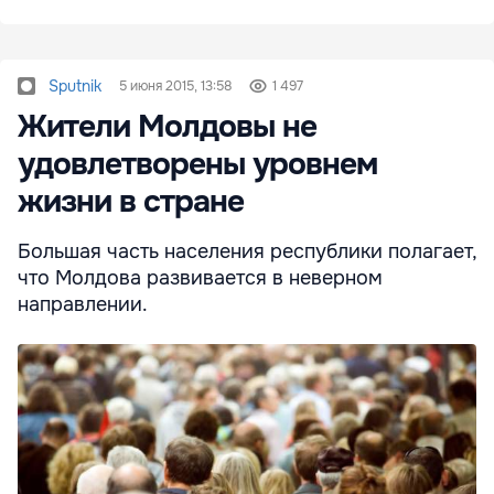
Sputnik
5 июня 2015, 13:58
1 497
Жители Молдовы не
удовлетворены уровнем
жизни в стране
Большая часть населения республики полагает,
что Молдова развивается в неверном
направлении.