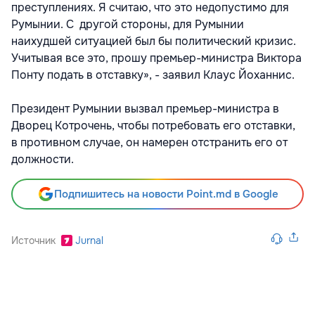
преступлениях. Я считаю, что это недопустимо для
Румынии. С другой стороны, для Румынии
наихудшей ситуацией был бы политический кризис.
Учитывая все это, прошу премьер-министра Виктора
Понту подать в отставку», - заявил Клаус Йоханнис.
Президент Румынии вызвал премьер-министра в
Дворец Котрочень, чтобы потребовать его отставки,
в противном случае, он намерен отстранить его от
должности.
Подпишитесь на новости Point.md в Google
Источник
Jurnal