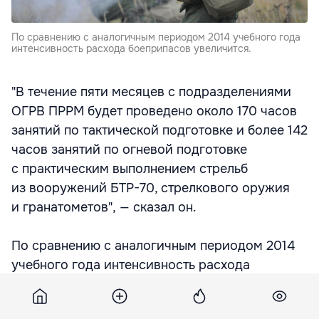
По сравнению с аналогичным периодом 2014 учебного года
интенсивность расхода боеприпасов увеличится.
"В течение пяти месяцев с подразделениями
ОГРВ ПРРМ будет проведено около 170 часов
занятий по тактической подготовке и более 142
часов занятий по огневой подготовке
с практическим выполнением стрельб
из вооружений БТР-70, стрелкового оружия
и гранатометов", — сказал он.
По сравнению с аналогичным периодом 2014
учебного года интенсивность расхода
боеприпасов увеличится приблизительно
на 15%, добавил представитель пресс-службы.