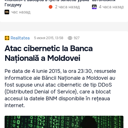
Госдуму
2 часа назад
4 часа назад
час назад
Realitatea
5 июня 2015, 13:58
927
Atac cibernetic la Banca
Națională a Moldovei
Pe data de 4 iunie 2015, la ora 23:30, resursele
informatice ale Băncii Naționale a Moldovei au
fost supuse unui atac cibernetic de tip DDoS
(Distributed Denial of Service), care a blocat
accesul la datele BNM disponibile în rețeaua
internet.