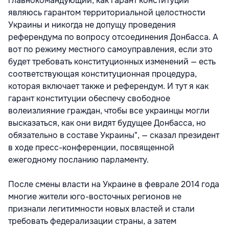
главнокомандующий, как гарант конституции
являюсь гарантом территориальной целостности
Украины и никогда не допущу проведения
референдума по вопросу отсоединения Донбасса. А
вот по режиму местного самоуправления, если это
будет требовать конституционных изменений — есть
соответствующая конституционная процедура,
которая включает также и референдум. И тут я как
гарант конституции обеспечу свободное
волеизлияние граждан, чтобы все украинцы могли
высказаться, как они видят будущее Донбасса, но
обязательно в составе Украины", — сказал президент
в ходе пресс-конференции, посвященной
ежегодному посланию парламенту.
После смены власти на Украине в феврале 2014 года
многие жители юго-восточных регионов не
признали легитимности новых властей и стали
требовать федерализации страны, а затем