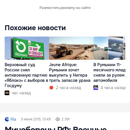
Разместить рекламу на сайте
Похожие новости
Верховный суд
Jeune Afrique:
В Румынии 11-
России снял
Румыния хочет
месячного младе
антивоенную партию
выкупить у Нигера
сняли за рулем
«Яблоко» с выборов в
треть запасов урана
автомобиля
Госдуму
2 часа назад
4 часа назад
час назад
Ria
5 июня 2015, 13:49
2 391
Минобороны РФ: Военные