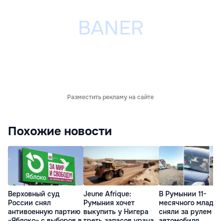
Разместить рекламу на сайте
Похожие новости
Верховный суд
Jeune Afrique:
В Румынии 11-
России снял
Румыния хочет
месячного младе
антивоенную партию
выкупить у Нигера
сняли за рулем
«Яблоко» с выборов в
треть запасов урана
автомобиля