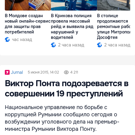
В Молдове создан
В Крикова полиция
В столице
новый онлайн-сервис
провела массовый
продолжаются
для защиты прав
рейд и выявила ряд
ремонтные работ
потребителей
нарушений у
улице Митрополи
водителей
Дософтея
час назад
2 часа назад
2 часа назад
Jurnal
5 июня 2015, 14:02
4 211
Виктор Понта подозревается в
совершении 19 преступлений
Национальное управление по борьбе с
коррупцией Румынии сообщило сегодня о
возбуждении уголовного дела на премьер-
министра Румынии Виктора Понту.