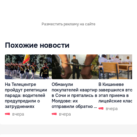
Разместить рекламу на сайте
Похожие новости
На Телецентре
Обманули
В Кишиневе
пройдут репетиции
покупателей квартир
завершился втор
парада: водителей
в Сочи и прятались в
этап приема в
предупредили о
Молдове: их
лицейские класс
затруднениях
отправили обратно в
вчера
РФ
вчера
вчера