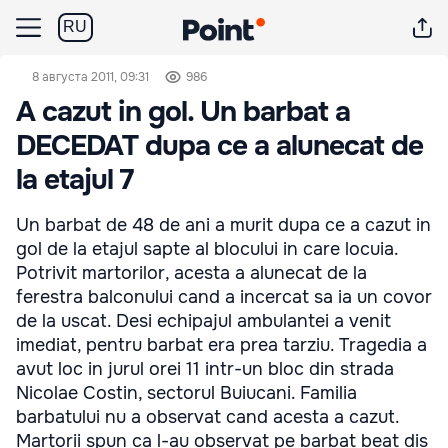
RU
8 августа 2011, 09:31
986
A cazut in gol. Un barbat a
DECEDAT dupa ce a alunecat de
la etajul 7
Un barbat de 48 de ani a murit dupa ce a cazut in
gol de la etajul sapte al blocului in care locuia.
Potrivit martorilor, acesta a alunecat de la
ferestra balconului cand a incercat sa ia un covor
de la uscat. Desi echipajul ambulantei a venit
imediat, pentru barbat era prea tarziu. Tragedia a
avut loc in jurul orei 11 intr-un bloc din strada
Nicolae Costin, sectorul Buiucani. Familia
barbatului nu a observat cand acesta a cazut.
Martorii spun ca l-au observat pe barbat beat dis