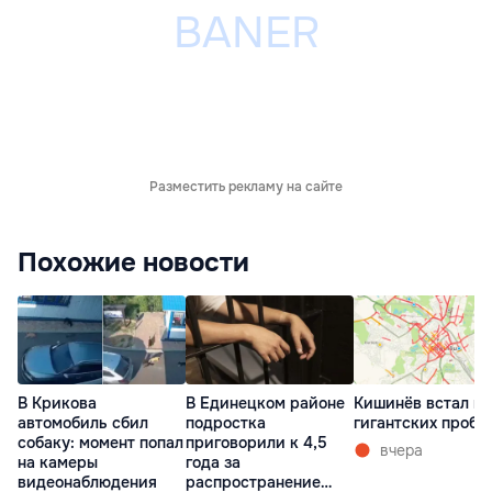
Разместить рекламу на сайте
Похожие новости
В Крикова
В Единецком районе
Кишинёв встал в
автомобиль сбил
подростка
гигантских пробк
собаку: момент попал
приговорили к 4,5
вчера
на камеры
года за
видеонаблюдения
распространение