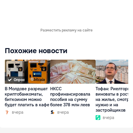
Разместить рекламу на сайте
Похожие новости
Опрос
В Молдове разрешат
НКСС
Тофан: Риелторы 
криптобанкоматы,
профинансировала
виноваты в росте
биткоином можно
пособия на сумму
на жилье, смотре
будет платить в кафе
более 378 млн леев
нужно и на
застройщиков
вчера
вчера
вчера