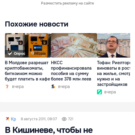
Разместить рекламу на сайте
Похожие новости
Опрос
В Молдове разрешат
НКСС
Тофан: Риелторы 
криптобанкоматы,
профинансировала
виноваты в росте
биткоином можно
пособия на сумму
на жилье, смотре
будет платить в кафе
более 378 млн леев
нужно и на
застройщиков
вчера
вчера
вчера
Kp
8 августа 2011, 08:07
721
В Кишиневе, чтобы не