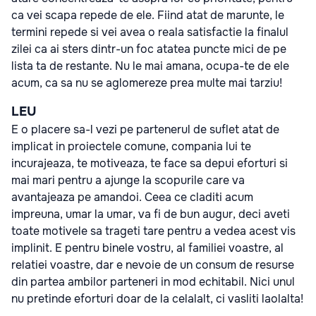
ca vei scapa repede de ele. Fiind atat de marunte, le
termini repede si vei avea o reala satisfactie la finalul
zilei ca ai sters dintr-un foc atatea puncte mici de pe
lista ta de restante. Nu le mai amana, ocupa-te de ele
acum, ca sa nu se aglomereze prea multe mai tarziu!
LEU
E o placere sa-l vezi pe partenerul de suflet atat de
implicat in proiectele comune, compania lui te
incurajeaza, te motiveaza, te face sa depui eforturi si
mai mari pentru a ajunge la scopurile care va
avantajeaza pe amandoi. Ceea ce claditi acum
impreuna, umar la umar, va fi de bun augur, deci aveti
toate motivele sa trageti tare pentru a vedea acest vis
implinit. E pentru binele vostru, al familiei voastre, al
relatiei voastre, dar e nevoie de un consum de resurse
din partea ambilor parteneri in mod echitabil. Nici unul
nu pretinde eforturi doar de la celalalt, ci vasliti laolalta!