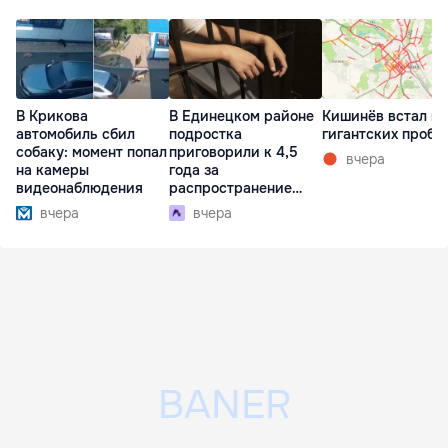
В Крикова
В Единецком районе
Кишинёв встал в
автомобиль сбил
подростка
гигантских пробк
собаку: момент попал
приговорили к 4,5
вчера
на камеры
года за
видеонаблюдения
распространение
наркотиков
вчера
вчера