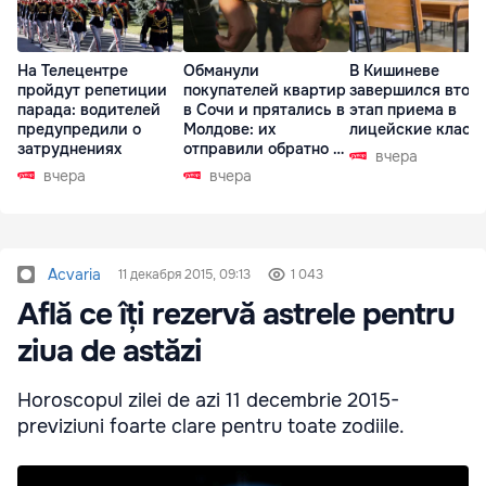
На Телецентре
Обманули
В Кишиневе
пройдут репетиции
покупателей квартир
завершился втор
парада: водителей
в Сочи и прятались в
этап приема в
предупредили о
Молдове: их
лицейские класс
затруднениях
отправили обратно в
вчера
РФ
вчера
вчера
Acvaria
11 декабря 2015, 09:13
1 043
Află ce îți rezervă astrele pentru
ziua de astăzi
Horoscopul zilei de azi 11 decembrie 2015-
previziuni foarte clare pentru toate zodiile.