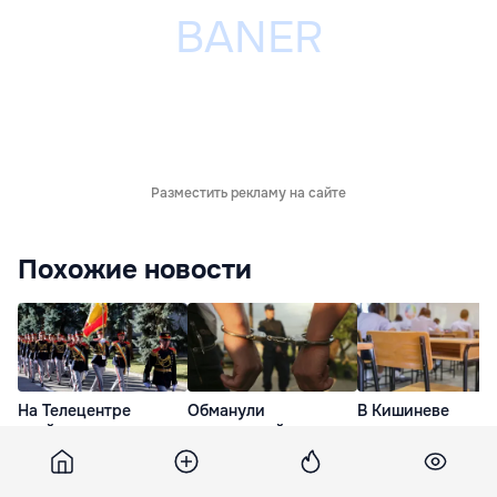
Разместить рекламу на сайте
Похожие новости
На Телецентре
Обманули
В Кишиневе
пройдут репетиции
покупателей квартир
завершился втор
парада: водителей
в Сочи и прятались в
этап приема в
предупредили о
Молдове: их
лицейские класс
затруднениях
отправили обратно в