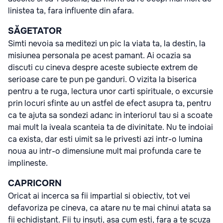
linistea ta, fara influente din afara.
SĂGETATOR
Simti nevoia sa meditezi un pic la viata ta, la destin, la
misiunea personala pe acest pamant. Ai ocazia sa
discuti cu cineva despre aceste subiecte extrem de
serioase care te pun pe ganduri. O vizita la biserica
pentru a te ruga, lectura unor carti spirituale, o excursie
prin locuri sfinte au un astfel de efect asupra ta, pentru
ca te ajuta sa sondezi adanc in interiorul tau si a scoate
mai mult la iveala scanteia ta de divinitate. Nu te indoiai
ca exista, dar esti uimit sa le privesti azi intr-o lumina
noua au intr-o dimensiune mult mai profunda care te
implineste.
CAPRICORN
Oricat ai incerca sa fii impartial si obiectiv, tot vei
defavoriza pe cineva, ca atare nu te mai chinui atata sa
fii echidistant. Fii tu insuti, asa cum esti, fara a te scuza