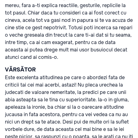
mereu, fara a-ti explica reactiile, gesturile, replicile la
tot pasul. Chiar daca tu consideri ca ai fost corect cu
cineva, acela tot va gasi nod in papura si te va acuza de
cine stie ce gest nepotrivit. Totusi poti incerca sa repari
o veche greseala din trecut la care ti-ai dat si tu seama,
intre timp, ca ai cam exagerat, pentru ca de data
aceasta ai putea drege mult mai usor busuiocul decat
atunci cand ai comis-o.
VĂRSĂTOR
Este excelenta atitudinea pe care o abordezi fata de
criticii tai cei mai acerbi, astazi! Nu pleca urechea la
judecati de valoare nemeritate, la predici pe care unii
abia asteapta sa le tina cu superioritate. Ia-o in gluma,
apeleaza la ironie, ba chiar si la o oarecare atitudine
jucausa in fata acestora, pentru ca vei vedea ca nu au
nici un drept sa te atace. Desi pui de multe ori la suflet
vorbele dure, de data aceasta cel mai bine e sa le iei
peste picior, sa raspunzi cu o poanta, sa le arati ca nu iti