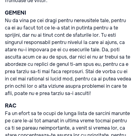
frumoase de viitor.
GEMENI
Nu da vina pe cei dragi pentru nereusitele tale, pentru
ca ei au facut tot ce le-a stat in putinta pentru a te
sprijini, dar nu ai tinut cont de sfaturile lor. Tu esti
singurul responsabil pentru nivelul la care ai ajuns, ca
atare nu-i impovara pe ei cu esecurile tale. Da, poti
asculta acum ce au de spus, dar nici ei nu ar trebui sa te
abordeze cu replici de genul ti-am spus eu, pentru ca e
prea tarziu sa-ti mai faca reprosuri. Stai de vorba cu ei
in cel mai rational si lucid mod, pentru ca ai putea vedea
prin ochii lor o alta viziune asupra problemei in care te
afli, poate nu e prea tarziu sa-i asculti!
RAC
Fa un efort sa te ocupi de lunga lista de sarcini marunte
pe care le-ai tot amanat in ultima vreme tocmai pentru
ca ti se pareau neimportante, a venit si vremea lor, ca
atare concentreaza-te asupra lor cu prioritate, pentru