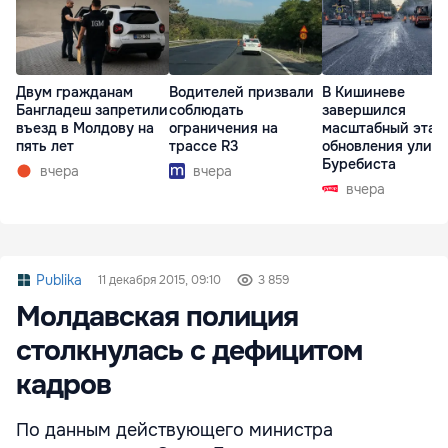
Двум гражданам
Водителей призвали
В Кишиневе
Бангладеш запретили
соблюдать
завершился
въезд в Молдову на
ограничения на
масштабный этап
пять лет
трассе R3
обновления улиц
Буребиста
вчера
вчера
вчера
Publika
11 декабря 2015, 09:10
3 859
Молдавская полиция
столкнулась с дефицитом
кадров
По данным действующего министра