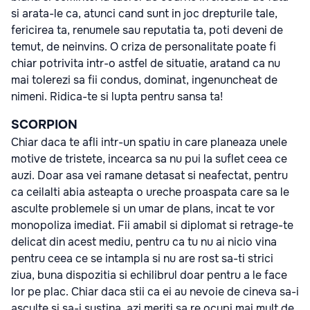
si arata-le ca, atunci cand sunt in joc drepturile tale,
fericirea ta, renumele sau reputatia ta, poti deveni de
temut, de neinvins. O criza de personalitate poate fi
chiar potrivita intr-o astfel de situatie, aratand ca nu
mai tolerezi sa fii condus, dominat, ingenuncheat de
nimeni. Ridica-te si lupta pentru sansa ta!
SCORPION
Chiar daca te afli intr-un spatiu in care planeaza unele
motive de tristete, incearca sa nu pui la suflet ceea ce
auzi. Doar asa vei ramane detasat si neafectat, pentru
ca ceilalti abia asteapta o ureche proaspata care sa le
asculte problemele si un umar de plans, incat te vor
monopoliza imediat. Fii amabil si diplomat si retrage-te
delicat din acest mediu, pentru ca tu nu ai nicio vina
pentru ceea ce se intampla si nu are rost sa-ti strici
ziua, buna dispozitia si echilibrul doar pentru a le face
lor pe plac. Chiar daca stii ca ei au nevoie de cineva sa-i
asculte si sa-i sustina, azi meriti sa re ocupi mai mult de