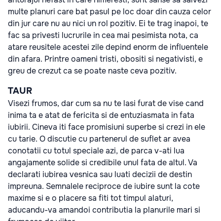
multe planuri care bat pasul pe loc doar din cauza celor
din jur care nu au nici un rol pozitiv. Ei te trag inapoi, te
fac sa privesti lucrurile in cea mai pesimista nota, ca
atare reusitele acestei zile depind enorm de influentele
din afara. Printre oameni tristi, obositi si negativisti, e
greu de crezut ca se poate naste ceva pozitiv.
TAUR
Visezi frumos, dar cum sa nu te lasi furat de vise cand
inima ta e atat de fericita si de entuziasmata in fata
iubirii. Cineva iti face promisiuni superbe si crezi in ele
cu tarie. O discutie cu partenerul de suflet ar avea
conotatii cu totul speciale azi, de parca v-ati lua
angajamente solide si credibile unul fata de altul. Va
declarati iubirea vesnica sau luati decizii de destin
impreuna. Semnalele reciproce de iubire sunt la cote
maxime si e o placere sa fiti tot timpul alaturi,
aducandu-va amandoi contributia la planurile mari si