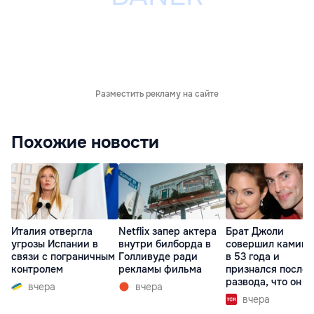
Разместить рекламу на сайте
Похожие новости
Италия отвергла
Netflix запер актера
Брат Джоли
угрозы Испании в
внутри билборда в
совершил каминг
связи с пограничным
Голливуде ради
в 53 года и
контролем
рекламы фильма
признался после
развода, что он г
вчера
вчера
вчера