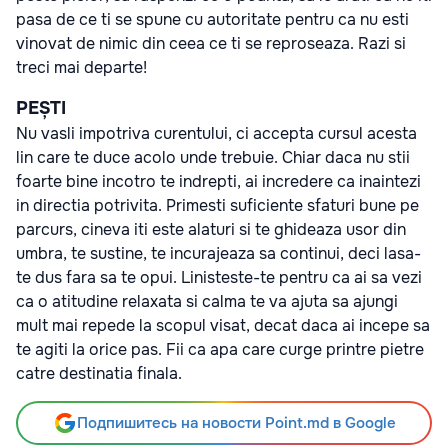
pasa de ce ti se spune cu autoritate pentru ca nu esti
vinovat de nimic din ceea ce ti se reproseaza. Razi si
treci mai departe!
PEȘTI
Nu vasli impotriva curentului, ci accepta cursul acesta
lin care te duce acolo unde trebuie. Chiar daca nu stii
foarte bine incotro te indrepti, ai incredere ca inaintezi
in directia potrivita. Primesti suficiente sfaturi bune pe
parcurs, cineva iti este alaturi si te ghideaza usor din
umbra, te sustine, te incurajeaza sa continui, deci lasa-
te dus fara sa te opui. Linisteste-te pentru ca ai sa vezi
ca o atitudine relaxata si calma te va ajuta sa ajungi
mult mai repede la scopul visat, decat daca ai incepe sa
te agiti la orice pas. Fii ca apa care curge printre pietre
catre destinatia finala.
Подпишитесь на новости Point.md в Google