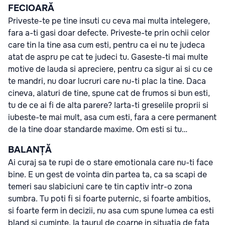
FECIOARĂ
Priveste-te pe tine insuti cu ceva mai multa intelegere,
fara a-ti gasi doar defecte. Priveste-te prin ochii celor
care tin la tine asa cum esti, pentru ca ei nu te judeca
atat de aspru pe cat te judeci tu. Gaseste-ti mai multe
motive de lauda si apreciere, pentru ca sigur ai si cu ce
te mandri, nu doar lucruri care nu-ti plac la tine. Daca
cineva, alaturi de tine, spune cat de frumos si bun esti,
tu de ce ai fi de alta parere? Iarta-ti greselile proprii si
iubeste-te mai mult, asa cum esti, fara a cere permanent
de la tine doar standarde maxime. Om esti si tu…
BALANȚĂ
Ai curaj sa te rupi de o stare emotionala care nu-ti face
bine. E un gest de vointa din partea ta, ca sa scapi de
temeri sau slabiciuni care te tin captiv intr-o zona
sumbra. Tu poti fi si foarte puternic, si foarte ambitios,
si foarte ferm in decizii, nu asa cum spune lumea ca esti
bland si cuminte. Ia taurul de coarne in situatia de fata