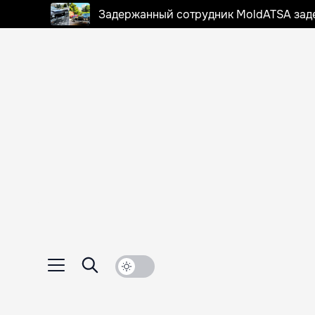
Задержанный сотрудник MoldATSA задек