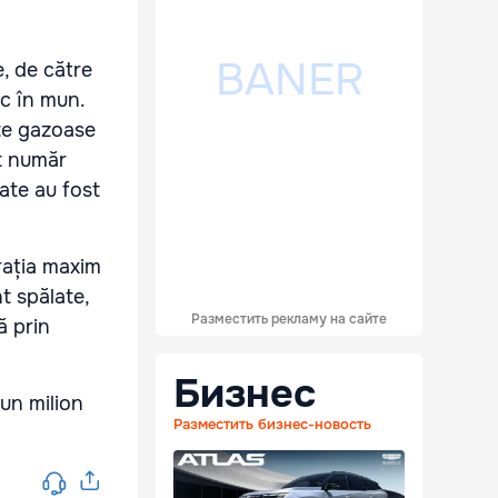
, de către
ic în mun.
nțe gazoase
st număr
ate au fost
rația maxim
t spălate,
Разместить рекламу на сайте
ă prin
Бизнес
un milion
Разместить бизнес-новость