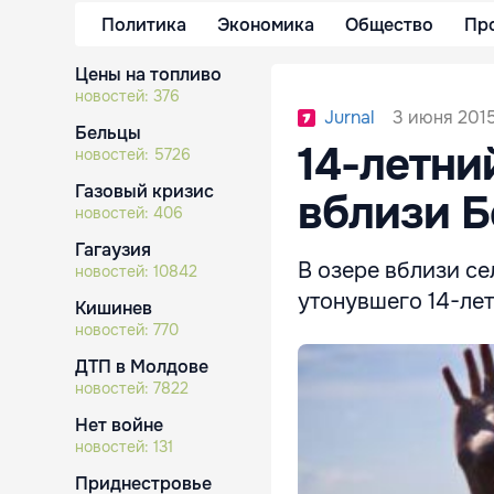
Политика
Экономика
Общество
Пр
Цены на топливо
новостей:
376
3 июня 2015
Jurnal
Бельцы
14-летни
новостей:
5726
Газовый кризис
вблизи Б
новостей:
406
Гагаузия
В озере вблизи с
новостей:
10842
утонувшего 14-лет
Кишинев
новостей:
770
ДТП в Молдове
новостей:
7822
Нет войне
новостей:
131
Приднестровье