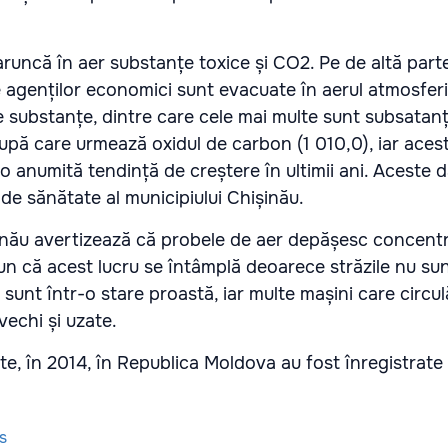
runcă în aer substanțe toxice și CO2. Pe de altă parte
e agenților economici sunt evacuate în aerul atmosfer
e substanțe, dintre care cele mai multe sunt subsata
 după care urmează oxidul de carbon (1 010,0), iar ace
 anumită tendință de creștere în ultimii ani. Aceste d
 de sănătate al municipiului Chișinău.
șinău avertizează că probele de aer depășesc concent
pun că acest lucru se întâmplă deoarece străzile nu sun
 sunt într-o stare proastă, iar multe mașini care circul
vechi și uzate.
e, în 2014, în Republica Moldova au fost înregistrate 
s