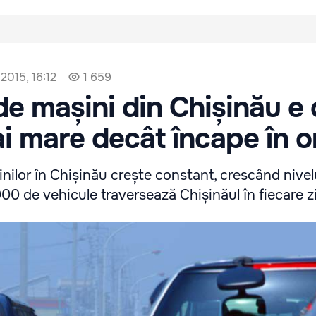
2015, 16:12
1 659
e mașini din Chișinău e
mai mare decât încape în o
nilor în Chișinău crește constant, crescând nivel
00 de vehicule traversează Chișinăul în fiecare zi