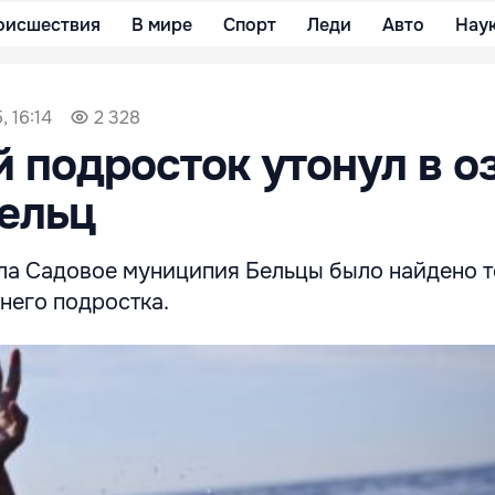
оисшествия
В мире
Спорт
Леди
Авто
Нау
, 16:14
2 328
й подросток утонул в о
ельц
ела Садовое муниципия Бельцы было найдено 
него подростка.