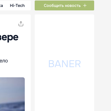
ка
Hi-Tech
Сообщить новость
зере
тело