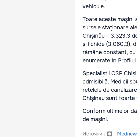
vehicule.
Toate aceste mașini a
sursele staționare al
Chișinău – 3.323,3 d
și lichide (3.060,3),
rămâne constant, cu o
enumerate în Profilul
Specialiștii CSP Chi
admisibilă. Medicii s
rețelele de canalizare
Chișinău sunt foarte 
Conform ultimelor dat
de mașini.
Источник
Mednew