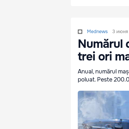
3 июня 
Mednews
Numărul d
trei ori 
Anual, numărul mași
poluat. Peste 200.0