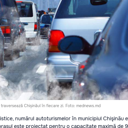
traversează Chișinăul în fiecare zi. Foto: mednews.md
stice, numărul autoturismelor în municipiul Chişinău 
orașul este proiectat pentru o capacitate maximă de