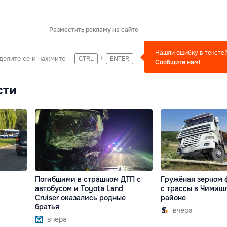
Разместить рекламу на сайте
Нашли ошибку в тексте
+
делите ее и нажмите
CTRL
ENTER
Сообщите нам!
сти
Погибшими в страшном ДТП с
Гружёная зерном 
автобусом и Toyota Land
с трассы в Чимиш
Cruiser оказались родные
районе
братья
вчера
вчера