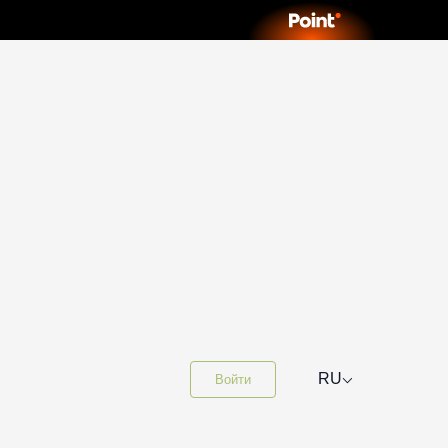
⌵
RU
Войти