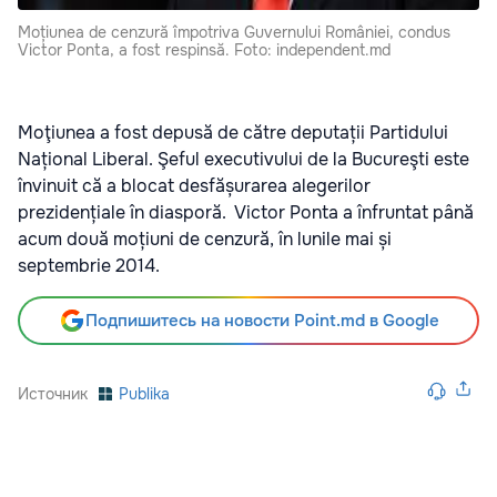
Moțiunea de cenzură împotriva Guvernului României, condus
Victor Ponta, a fost respinsă. Foto: independent.md
Moţiunea a fost depusă de către deputații Partidului
Național Liberal. Şeful executivului de la Bucureşti este
învinuit că a blocat desfășurarea alegerilor
prezidențiale în diasporă. Victor Ponta a înfruntat până
acum două moțiuni de cenzură, în lunile mai și
septembrie 2014.
Подпишитесь на новости Point.md в Google
Источник
Publika