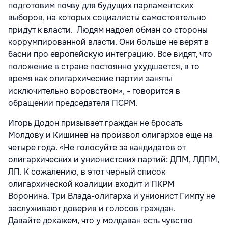
подготовим почву для будущих парламентских
выборов, на которых социалисты самостоятельно
придут к власти. Людям надоел обман со стороны
коррумпированной власти. Они больше не верят в
басни про европейскую интеграцию. Все видят, что
положение в стране постоянно ухудшается, в то
время как олигархические партии заняты
исключительно воровством», - говорится в
обращении председателя ПСРМ.
Игорь Додон призывает граждан не бросать
Молдову и Кишинев на произвол олигархов еще на
четыре года. «Не голосуйте за кандидатов от
олигархических и унионистских партий: ДПМ, ЛДПМ,
ЛП. К сожалению, в этот черный список
олигархической коалиции входит и ПКРМ
Воронина. Три Влада-олигарха и унионист Гимпу не
заслуживают доверия и голосов граждан.
Давайте докажем, что у молдаван есть чувство