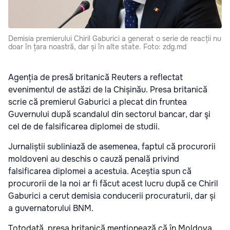
Demisia premierului Chiril Gaburici a generat o serie de reacții nu
doar în țara noastră, dar și în alte state. Foto: zdg.md
Agenția de presă britanică Reuters a reflectat
evenimentul de astăzi de la Chișinău. Presa britanică
scrie că premierul Gaburici a plecat din fruntea
Guvernului după scandalul din sectorul bancar, dar şi
cel de de falsificarea diplomei de studii.
Jurnaliștii subliniază de asemenea, faptul că procurorii
moldoveni au deschis o cauză penală privind
falsificarea diplomei a acestuia. Aceștia spun că
procurorii de la noi ar fi făcut acest lucru după ce Chiril
Gaburici a cerut demisia conducerii procuraturii, dar și
a guvernatorului BNM.
Totodată, presa britanică menționează că în Moldova