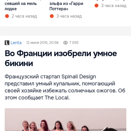
севшей на мель
эльфа из «Гарри
3 часа назад
лодке
Поттера»
2 часа назад
3 часа назад
Lenta
12 июня 2015, 20:56
7 055
Во Франции изобрели умное
бикини
Французский стартап Spinali Design
представил умный купальник, помогающий
своей хозяйке избежать солнечных ожогов. Об
этом сообщает The Local.