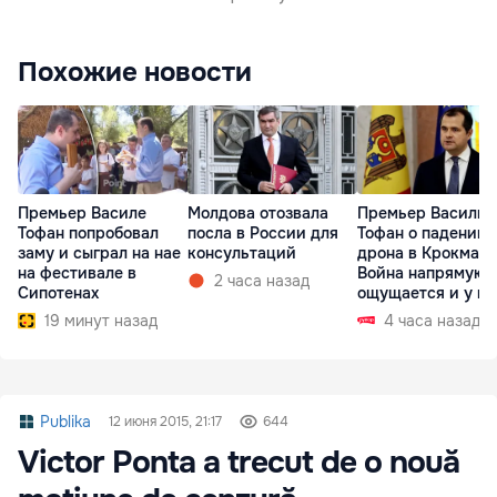
Похожие новости
Премьер Василе
Молдова отозвала
Премьер Василий
Тофан попробовал
посла в России для
Тофан о падении
заму и сыграл на нае
консультаций
дрона в Крокмазе
на фестивале в
Война напрямую
2 часа назад
Сипотенах
ощущается и у на
19 минут назад
4 часа назад
Publika
12 июня 2015, 21:17
644
Victor Ponta a trecut de o nouă