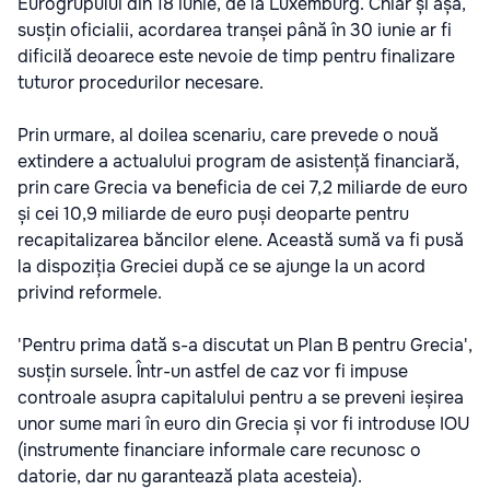
Eurogrupului din 18 iunie, de la Luxemburg. Chiar și așa,
susțin oficialii, acordarea tranșei până în 30 iunie ar fi
dificilă deoarece este nevoie de timp pentru finalizare
tuturor procedurilor necesare.
Prin urmare, al doilea scenariu, care prevede o nouă
extindere a actualului program de asistență financiară,
prin care Grecia va beneficia de cei 7,2 miliarde de euro
și cei 10,9 miliarde de euro puși deoparte pentru
recapitalizarea băncilor elene. Această sumă va fi pusă
la dispoziția Greciei după ce se ajunge la un acord
privind reformele.
'Pentru prima dată s-a discutat un Plan B pentru Grecia',
susțin sursele. Într-un astfel de caz vor fi impuse
controale asupra capitalului pentru a se preveni ieșirea
unor sume mari în euro din Grecia și vor fi introduse IOU
(instrumente financiare informale care recunosc o
datorie, dar nu garantează plata acesteia).