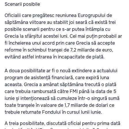
Scenarii posibile
Oficialii care pregătesc reuniunea Eurogrupului de
săptămâna viitoare au stabilit joi seară că există trei
posibile scenarii pentru ce s-ar putea întâmpla cu
Grecia la sfârșitul acestei luni. Cel mai puțin probabil ar
fi încheierea unui acord prin care Grecia să accepte
reforme în schimbul tranșei de 7,2 miliarde de euro,
evitând astfel intrarea în incapacitate de plată.
A doua posibilitate ar fi o nouă extindere a actualului
program de asistență financiară, care expiră luna
aceasta. Grecia a amânat săptămâna trecută o plată
care trebuia rambursată către FMI până la data de 5
iunie și intenționează să cumuleze într-o singură sumă
toate tranșele în valoare de 1,7 miliarde de dolari ce
trebuie returnate Fondului în cursul lunii iunie.
A treia posibilitate, discutată oficial pentru prima dată