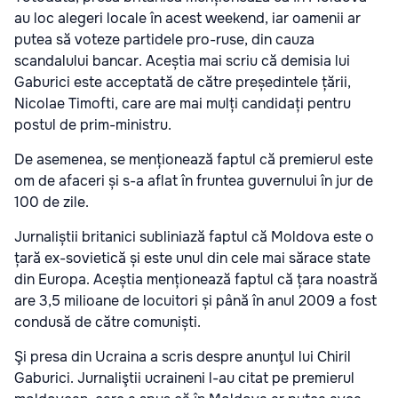
au loc alegeri locale în acest weekend, iar oamenii ar
putea să voteze partidele pro-ruse, din cauza
scandalului bancar. Aceștia mai scriu că demisia lui
Gaburici este acceptată de către președintele țării,
Nicolae Timofti, care are mai mulți candidați pentru
postul de prim-ministru.
De asemenea, se menționează faptul că premierul este
om de afaceri și s-a aflat în fruntea guvernului în jur de
100 de zile.
Jurnaliștii britanici subliniază faptul că Moldova este o
țară ex-sovietică și este unul din cele mai sărace state
din Europa. Aceștia menționează faptul că țara noastră
are 3,5 milioane de locuitori și până în anul 2009 a fost
condusă de către comuniști.
Şi presa din Ucraina a scris despre anunţul lui Chiril
Gaburici. Jurnaliştii ucraineni l-au citat pe premierul