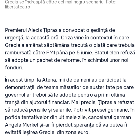
Grecia se îndreaptă către cel mai negru scenariu. Foto:
libertatea.ro
Premierul Alexis Ţipras a convocat o şedinţă de
urgenţă, la această oră. Criza vine în contextul în care
Grecia a amânat săptămâna trecută o plată care trebuia
rambursată către FMI până pe 5 iunie. Statul elen refuză
să adopte un pachet de reforme, în schimbul unor noi
fonduri.
În acest timp, la Atena, mii de oameni au participat la
demonstraţii, de teama măsurilor de austeritate pe care
guvernul ar trebui să le adopte pentru a primi ultima
tranşă din ajutorul financiar. Mai precis, Ţipras a refuzat
să reducă pensiile şi salariile. Potrivit presei germane, în
pofida tentativelor din ultimele zile, cancelarul german
Angela Merkel şi-ar fi pierdut speranţa că va putea fi
evitată ieşirea Greciei din zona euro.