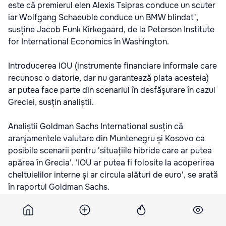
este că premierul elen Alexis Tsipras conduce un scuter
iar Wolfgang Schaeuble conduce un BMW blindat',
susține Jacob Funk Kirkegaard, de la Peterson Institute
for International Economics în Washington.
Introducerea IOU (instrumente financiare informale care
recunosc o datorie, dar nu garantează plata acesteia)
ar putea face parte din scenariul în desfășurare în cazul
Greciei, susțin analiștii.
Analiștii Goldman Sachs International susțin că
aranjamentele valutare din Muntenegru și Kosovo ca
posibile scenarii pentru 'situațiile hibride care ar putea
apărea în Grecia'. 'IOU ar putea fi folosite la acoperirea
cheltuielilor interne și ar circula alături de euro', se arată
în raportul Goldman Sachs.
Подпишитесь на новости Point.md в Google