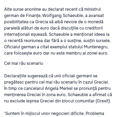
Alte surse anonime au declarat recent că ministrul
german de Finanțe, Wolfgang Schaeuble, a avansat
posibilitatea ca Grecia să aibă nevoie de o monedă
paralelă alături de euro dacă discuțiile cu creditorii
internaționali eșuează. Schaeuble a menționat ideea la
o recentă reuniunea dar fără a o susține, susțin sursele.
Oficialul german a citat exemplul statului Muntenegru,
care folosește euro dar nu este membru al zonei euro.
Cel mai rău scenariu
Declarațiile sugerează că unii oficiali germani se
pregătesc pentru cel mai rău scenariu în cazul Greciei.
În timp ce cancelarul Angela Merkel se pronunță pentru
menținerea Greciei în zona euro, Schaeuble a afirmat că
nu exclude ieșirea Greciei din blocul comunitar (Grexit).
'Suntem în mijlocul unor negocieri dificile. Problema