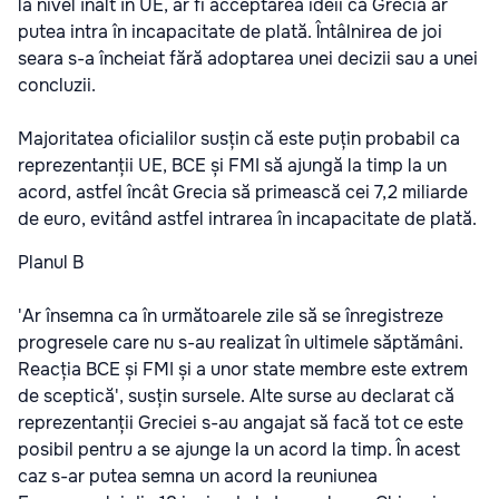
la nivel înalt în UE, ar fi acceptarea ideii că Grecia ar
putea intra în incapacitate de plată. Întâlnirea de joi
seara s-a încheiat fără adoptarea unei decizii sau a unei
concluzii.
Majoritatea oficialilor susțin că este puțin probabil ca
reprezentanții UE, BCE și FMI să ajungă la timp la un
acord, astfel încât Grecia să primească cei 7,2 miliarde
de euro, evitând astfel intrarea în incapacitate de plată.
Planul B
'Ar însemna ca în următoarele zile să se înregistreze
progresele care nu s-au realizat în ultimele săptămâni.
Reacția BCE și FMI și a unor state membre este extrem
de sceptică', susțin sursele. Alte surse au declarat că
reprezentanții Greciei s-au angajat să facă tot ce este
posibil pentru a se ajunge la un acord la timp. În acest
caz s-ar putea semna un acord la reuniunea