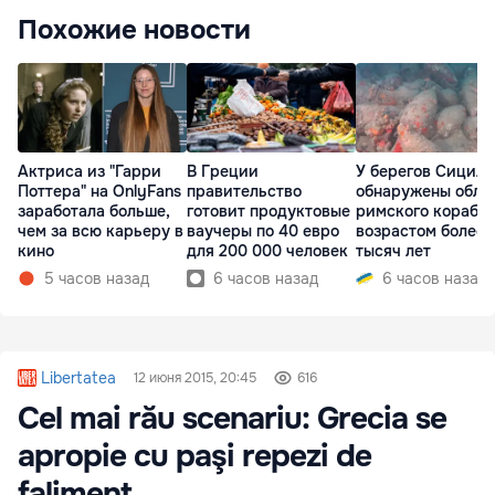
Похожие новости
Актриса из "Гарри
В Греции
У берегов Сицил
Поттера" на OnlyFans
правительство
обнаружены обло
заработала больше,
готовит продуктовые
римского корабл
чем за всю карьеру в
ваучеры по 40 евро
возрастом более 
кино
для 200 000 человек
тысяч лет
5 часов назад
6 часов назад
6 часов назад
Libertatea
12 июня 2015, 20:45
616
Cel mai rău scenariu: Grecia se
apropie cu paşi repezi de
faliment