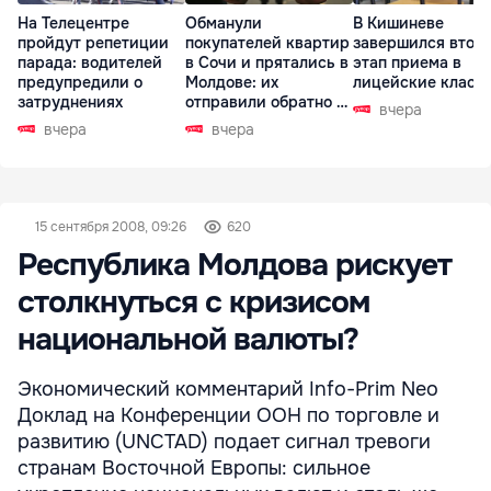
На Телецентре
Обманули
В Кишиневе
пройдут репетиции
покупателей квартир
завершился втор
парада: водителей
в Сочи и прятались в
этап приема в
предупредили о
Молдове: их
лицейские класс
затруднениях
отправили обратно в
вчера
РФ
вчера
вчера
15 сентября 2008, 09:26
620
Республика Молдова рискует
столкнуться с кризисом
национальной валюты?
Экономический комментарий Info-Prim Neo
Доклад на Конференции ООН по торговле и
развитию (UNCTAD) подает сигнал тревоги
странам Восточной Европы: сильное