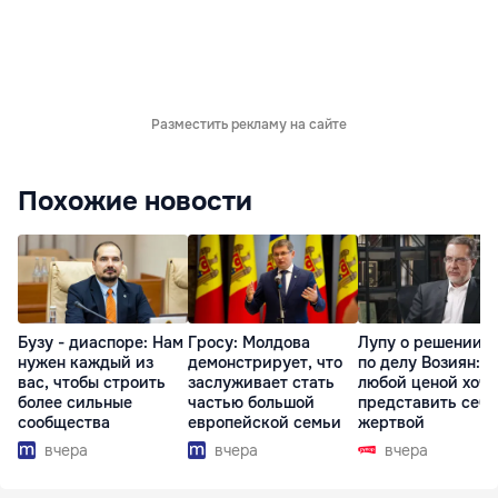
Разместить рекламу на сайте
Похожие новости
Бузу - диаспоре: Нам
Гросу: Молдова
Лупу о решении с
нужен каждый из
демонстрирует, что
по делу Возиян: 
вас, чтобы строить
заслуживает стать
любой ценой хоче
более сильные
частью большой
представить себя
сообщества
европейской семьи
жертвой
вчера
вчера
вчера