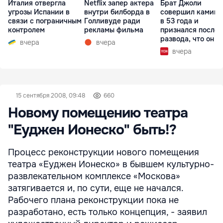
Италия отвергла
Netflix запер актера
Брат Джоли
угрозы Испании в
внутри билборда в
совершил каминг
связи с пограничным
Голливуде ради
в 53 года и
контролем
рекламы фильма
признался после
развода, что он г
вчера
вчера
вчера
15 сентября 2008, 09:48
660
Новому помещению театра
"Еуджен Ионеско" быть!?
Процесс реконструкции нового помещения
театра «Еуджен Ионеско» в бывшем культурно-
развлекательном комплексе «Москова»
затягивается и, по сути, еще не начался.
Рабочего плана реконструкции пока не
разработано, есть только концепция, - заявил