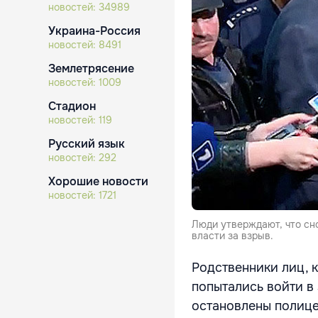
новостей:
34989
Украина-Россия
новостей:
8491
Землетрясение
новостей:
1009
Стадион
новостей:
119
Русский язык
новостей:
292
Хорошие новости
новостей:
1721
Люди утверждают, что сн
власти за взрыв.
Родственники лиц, к
попытались войти в
остановлены полиц