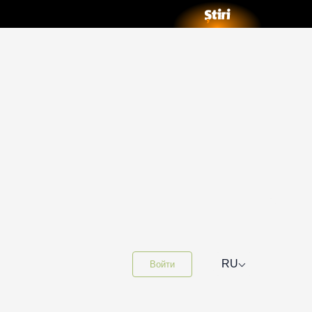
⌵
RU
Войти