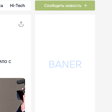
ка
Hi-Tech
Сообщить новость
м
ило с