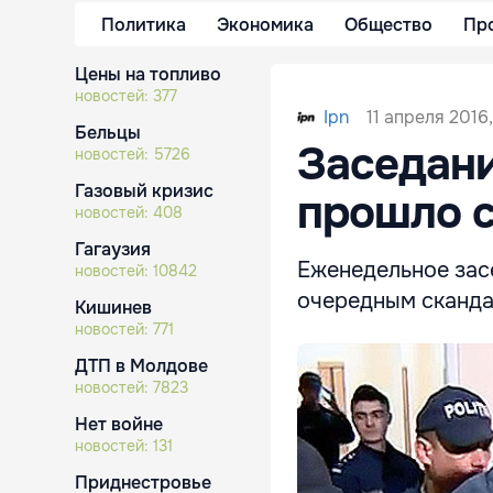
Политика
Экономика
Общество
Пр
Цены на топливо
новостей:
377
11 апреля 2016,
Ipn
Бельцы
Заседани
новостей:
5726
Газовый кризис
прошло 
новостей:
408
Гагаузия
Еженедельное зас
новостей:
10842
очередным скандал
Кишинев
новостей:
771
ДТП в Молдове
новостей:
7823
Нет войне
новостей:
131
Приднестровье