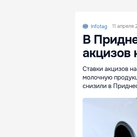
11 апреля 
Infotag
В Придне
акцизов 
Ставки акцизов на
молочную продукц
снизили в Придне