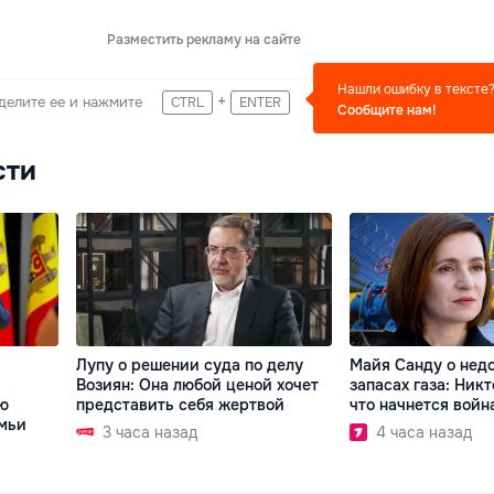
Разместить рекламу на сайте
Нашли ошибку в тексте
+
делите ее и нажмите
CTRL
ENTER
Сообщите нам!
сти
Лупу о решении суда по делу
Майя Санду о нед
Возиян: Она любой ценой хочет
запасах газа: Никт
ью
представить себя жертвой
что начнется войн
мьи
3 часа назад
4 часа назад