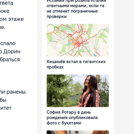
Испания пригрозила Италии
твета
ответными мерами, если та
акже
не отменит пограничные
проверки
ром этаже
ие.
 спало
ар Дорин
браться
Кишинёв встал в гигантских
пробках
ли ранены.
обы
литет
София Ротару в день
рождения опубликовала
фото с букетами