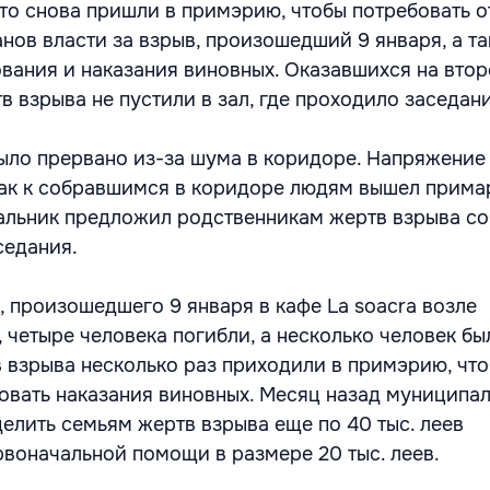
то снова пришли в примэрию, чтобы потребовать о
нов власти за взрыв, произошедший 9 января, а т
вания и наказания виновных. Оказавшихся на вто
в взрыва не пустили в зал, где проходило заседан
ыло прервано из-за шума в коридоре. Напряжение
 как к собравшимся в коридоре людям вышел прим
альник предложил родственникам жертв взрыва со
седания.
, произошедшего 9 января в кафе La soacra возле
 четыре человека погибли, а несколько человек бы
 взрыва несколько раз приходили в примэрию, чт
бовать наказания виновных. Месяц назад муниципа
елить семьям жертв взрыва еще по 40 тыс. леев
рвоначальной помощи в размере 20 тыс. леев.