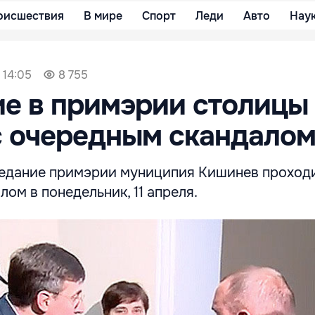
оисшествия
В мире
Спорт
Леди
Авто
Нау
 14:05
8 755
е в примэрии столицы
с очередным скандало
едание примэрии муниципия Кишинев проход
ом в понедельник, 11 апреля.