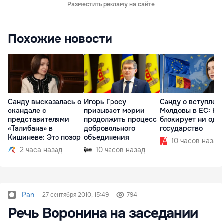
Разместить рекламу на сайте
Похожие новости
Санду высказалась о
Игорь Гросу
Санду о вступлен
скандале с
призывает мэрии
Молдовы в ЕС: На
представителями
продолжить процесс
блокирует ни одн
«Талибана» в
добровольного
государство
Кишиневе: Это позор
объединения
10 часов назад
2 часа назад
10 часов назад
Pan
27 сентября 2010, 15:49
794
Речь Воронина на заседании