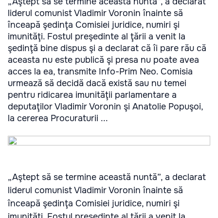
„Aştept să se termine această nuntă”, a declarat
liderul comunist Vladimir Voronin înainte să
înceapă şedinţa Comisiei juridice, numiri şi
imunităţi. Fostul preşedinte al ţării a venit la
şedinţă bine dispus şi a declarat că îi pare rău că
aceasta nu este publică şi presa nu poate avea
acces la ea, transmite Info-Prim Neo. Comisia
urmează să decidă dacă există sau nu temei
pentru ridicarea imunităţii parlamentare a
deputaţilor Vladimir Voronin şi Anatolie Popuşoi,
la cererea Procuraturii ...
„Aştept să se termine această nuntă”, a declarat
liderul comunist Vladimir Voronin înainte să
înceapă şedinţa Comisiei juridice, numiri şi
imunităţi. Fostul preşedinte al ţării a venit la