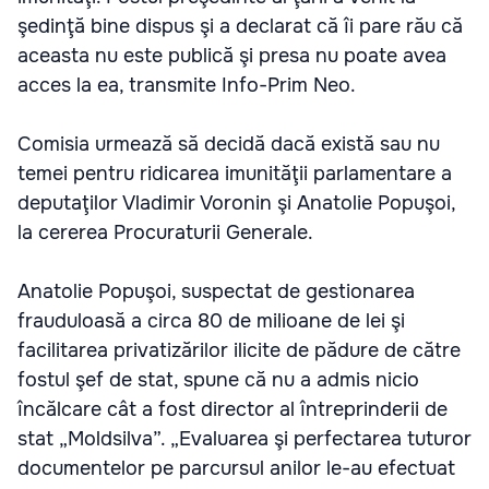
şedinţă bine dispus şi a declarat că îi pare rău că
aceasta nu este publică şi presa nu poate avea
acces la ea, transmite Info-Prim Neo.
Comisia urmează să decidă dacă există sau nu
temei pentru ridicarea imunităţii parlamentare a
deputaţilor Vladimir Voronin şi Anatolie Popuşoi,
la cererea Procuraturii Generale.
Anatolie Popuşoi, suspectat de gestionarea
frauduloasă a circa 80 de milioane de lei şi
facilitarea privatizărilor ilicite de pădure de către
fostul şef de stat, spune că nu a admis nicio
încălcare cât a fost director al întreprinderii de
stat „Moldsilva”. „Evaluarea şi perfectarea tuturor
documentelor pe parcursul anilor le-au efectuat