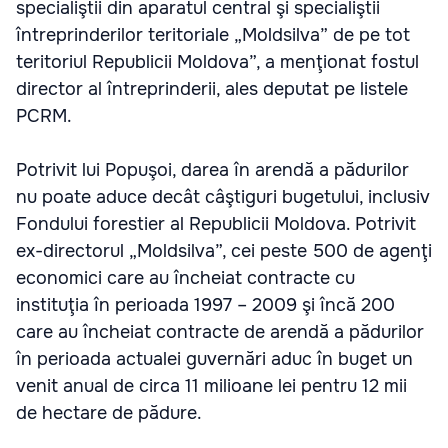
specialiştii din aparatul central şi specialiştii
întreprinderilor teritoriale „Moldsilva” de pe tot
teritoriul Republicii Moldova”, a menţionat fostul
director al întreprinderii, ales deputat pe listele
PCRM.
Potrivit lui Popuşoi, darea în arendă a pădurilor
nu poate aduce decât câştiguri bugetului, inclusiv
Fondului forestier al Republicii Moldova. Potrivit
ex-directorul „Moldsilva”, cei peste 500 de agenţi
economici care au încheiat contracte cu
instituţia în perioada 1997 – 2009 şi încă 200
care au încheiat contracte de arendă a pădurilor
în perioada actualei guvernări aduc în buget un
venit anual de circa 11 milioane lei pentru 12 mii
de hectare de pădure.