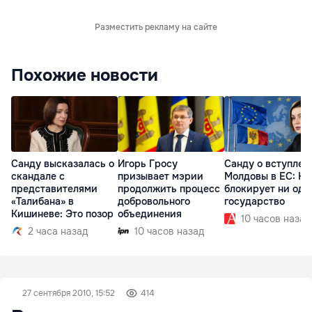
Разместить рекламу на сайте
Похожие новости
Санду высказалась о
Игорь Гросу
Санду о вступлен
скандале с
призывает мэрии
Молдовы в ЕС: На
представителями
продолжить процесс
блокирует ни одн
«Талибана» в
добровольного
государство
Кишиневе: Это позор
объединения
10 часов назад
2 часа назад
10 часов назад
27 сентября 2010, 15:52
414