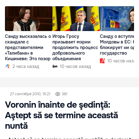
Санду высказалась о
Игорь Гросу
Санду о вступлен
скандале с
призывает мэрии
Молдовы в ЕС: На
представителями
продолжить процесс
блокирует ни одн
«Талибана» в
добровольного
государство
Кишиневе: Это позор
объединения
10 часов назад
2 часа назад
10 часов назад
27 сентября 2010, 15:21
361
Voronin înainte de şedinţă:
Aştept să se termine această
nuntă