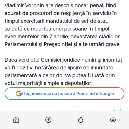
Vladimir Voronin are deschis dosar penal, fiind
acuzat de procurori de neglijenţă în serviciu în
timpul exercitării mandatului de şef de stat,
soldată cu moartea unei persoane în timpul
evenimentelor din 7 aprilie, devastarea clădirilor
Parlamentului şi Preşedinţiei şi alte urmări grave.
Dacă verdictul Comisiei juridice numiri şi imunităţi
va fi pozitiv, hotărârea de lipsire de imunitate
parlamentară a celor doi va putea fi luată prin
votul majorităţii simple a deputaţilor.
Подпишитесь на новости Point.md в Google
Источник