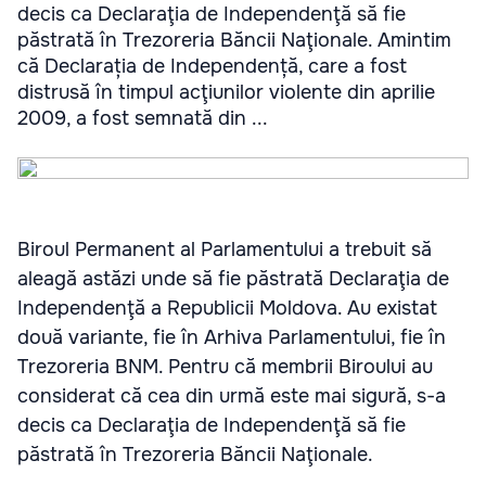
decis ca Declaraţia de Independenţă să fie
păstrată în Trezoreria Băncii Naţionale. Amintim
că Declarația de Independență, care a fost
distrusă în timpul acţiunilor violente din aprilie
2009, a fost semnată din ...
Biroul Permanent al Parlamentului a trebuit să
aleagă astăzi unde să fie păstrată Declaraţia de
Independenţă a Republicii Moldova. Au existat
două variante, fie în Arhiva Parlamentului, fie în
Trezoreria BNM. Pentru că membrii Biroului au
considerat că cea din urmă este mai sigură, s-a
decis ca Declaraţia de Independenţă să fie
păstrată în Trezoreria Băncii Naţionale.