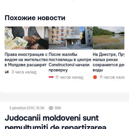
Похожие новости
Права иностранцев с
После жалобы
На Днестре, Прут
видом на жительство
постоялицы в центре
малых реках
в Молдове расширят
Constructorul начали
сохраняется деф
проверку
воды
3 часа назад
11 часов назад
11 часов назад
3 декабря 2010, 15:36
588
Judocanii moldoveni sunt
nemulţumiţi de repartizarea