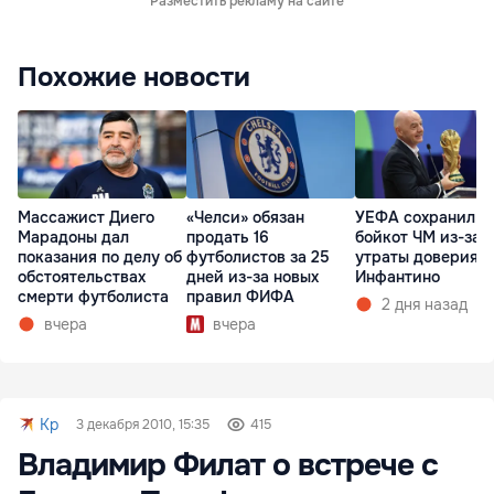
Разместить рекламу на сайте
Похожие новости
Массажист Диего
«Челси» обязан
УЕФА сохранил
Марадоны дал
продать 16
бойкот ЧМ из-за
показания по делу об
футболистов за 25
утраты доверия к
обстоятельствах
дней из-за новых
Инфантино
смерти футболиста
правил ФИФА
2 дня назад
вчера
вчера
Kp
3 декабря 2010, 15:35
415
Владимир Филат о встрече с