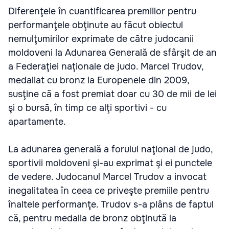
Diferenţele în cuantificarea premiilor pentru
performanţele obţinute au făcut obiectul
nemulţumirilor exprimate de către judocanii
moldoveni la Adunarea Generală de sfârşit de an
a Federaţiei naţionale de judo. Marcel Trudov,
medaliat cu bronz la Europenele din 2009,
susţine că a fost premiat doar cu 30 de mii de lei
şi o bursă, în timp ce alţi sportivi - cu
apartamente.
La adunarea generală a forului naţional de judo,
sportivii moldoveni şi-au exprimat şi ei punctele
de vedere. Judocanul Marcel Trudov a invocat
inegalitatea în ceea ce priveşte premiile pentru
înaltele performanţe. Trudov s-a plâns de faptul
că, pentru medalia de bronz obţinută la