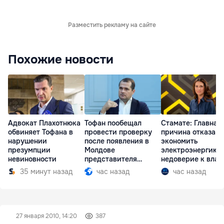
Разместить рекламу на сайте
Похожие новости
Адвокат Плахотнюка
Тофан пообещал
Стамате: Главная
обвиняет Тофана в
провести проверку
причина отказа
нарушении
после появления в
экономить
презумпции
Молдове
электроэнергию 
невиновности
представителя
недоверие к влас
Южной Осетии
35 минут назад
час назад
час назад
27 января 2010, 14:20
387