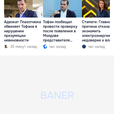
Адвокат Плахотнюка
Тофан пообещал
Стамате: Главная
обвиняет Тофана в
провести проверку
причина отказа
нарушении
после появления в
экономить
презумпции
Молдове
электроэнергию 
невиновности
представителя
недоверие к влас
Южной Осетии
35 минут назад
час назад
час назад