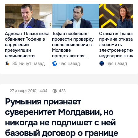
Адвокат Плахотнюка
Тофан пообещал
Стамате: Главная
обвиняет Тофана в
провести проверку
причина отказа
нарушении
после появления в
экономить
презумпции
Молдове
электроэнергию 
невиновности
представителя
недоверие к влас
Южной Осетии
35 минут назад
час назад
час назад
27 января 2010, 14:34
433
Румыния признает
суверенитет Молдавии, но
никогда не подпишет с ней
базовый договор о границе