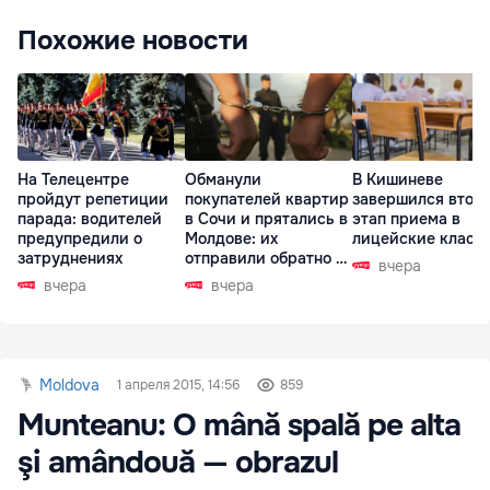
Похожие новости
На Телецентре
Обманули
В Кишиневе
пройдут репетиции
покупателей квартир
завершился втор
парада: водителей
в Сочи и прятались в
этап приема в
предупредили о
Молдове: их
лицейские класс
затруднениях
отправили обратно в
вчера
РФ
вчера
вчера
Moldova
1 апреля 2015, 14:56
859
Munteanu: O mână spală pe alta
şi amândouă — obrazul