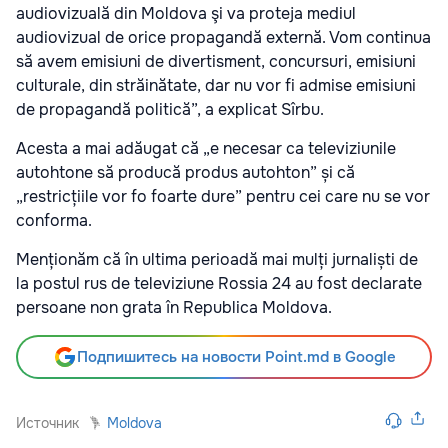
audiovizuală din Moldova şi va proteja mediul
audiovizual de orice propagandă externă. Vom continua
să avem emisiuni de divertisment, concursuri, emisiuni
culturale, din străinătate, dar nu vor fi admise emisiuni
de propagandă politică”, a explicat Sîrbu.
Acesta a mai adăugat că „e necesar ca televiziunile
autohtone să producă produs autohton” și că
„restricțiile vor fo foarte dure” pentru cei care nu se vor
conforma.
Menționăm că în ultima perioadă mai mulți jurnaliști de
la postul rus de televiziune Rossia 24 au fost declarate
persoane non grata în Republica Moldova.
Подпишитесь на новости Point.md в Google
Источник
Moldova