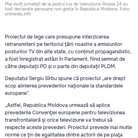
Mai mulți jurnaliști de la postul rus de televiziune Rossia 24 au
fost declarate persoane non grata în Republica Moldova. Foto:
unimedia.info
Proiectul de lege care presupune interzicerea
retransmiterii pe teritoriul țării noastre a emisiunilor
posturilor TV din alte state, cu conținut propagandistic,
a fost înregistrat astăzi în Parlament, fiind semnat de
către deputații PD și o parte din deputații PLDM.
Deputatul Sergiu Sîrbu spune că proiectul „are drept
scop alinierea prevederilor naţionale la standardele
europene”.
„Astfel, Republica Moldova urmează să aplice
prevederile Convenţiei europene pentru televiziunea
transfrontalieră şi orice televiziune va trebui să
respecte aceste prevederi. Proiectul prevede mai multe
norme ce ţin de egalitatea dintre actorii de pe piaţa