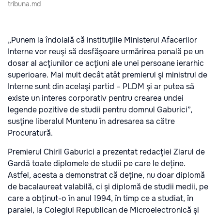
tribuna.md
„Punem la îndoială că instituţiile Ministerul Afacerilor
Interne vor reuşi să desfăşoare urmărirea penală pe un
dosar al acţiunilor ce acţiuni ale unei persoane ierarhic
superioare. Mai mult decât atât premierul şi ministrul de
Interne sunt din acelaşi partid – PLDM şi ar putea să
existe un interes corporativ pentru crearea undei
legende pozitive de studii pentru domnul Gaburici”,
susţine liberalul Muntenu în adresarea sa către
Procuratură.
Premierul Chiril Gaburici a prezentat redacţiei Ziarul de
Gardă toate diplomele de studii pe care le deține.
Astfel, acesta a demonstrat că deține, nu doar diplomă
de bacalaureat valabilă, ci și diplomă de studii medii, pe
care a obținut-o în anul 1994, în timp ce a studiat, în
paralel, la Colegiul Republican de Microelectronică și