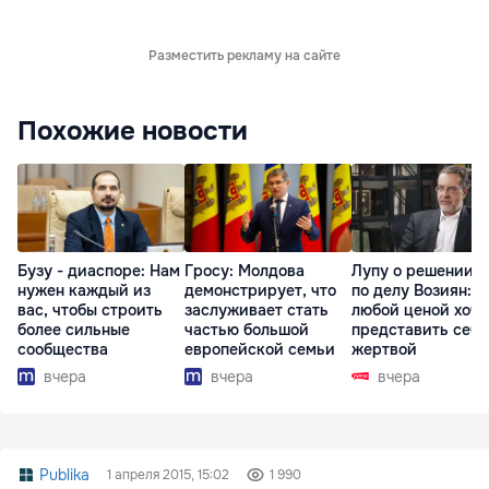
Разместить рекламу на сайте
Похожие новости
Бузу - диаспоре: Нам
Гросу: Молдова
Лупу о решении с
нужен каждый из
демонстрирует, что
по делу Возиян: 
вас, чтобы строить
заслуживает стать
любой ценой хоче
более сильные
частью большой
представить себя
сообщества
европейской семьи
жертвой
вчера
вчера
вчера
Publika
1 апреля 2015, 15:02
1 990