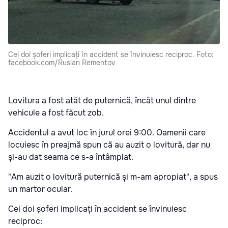
Cei doi șoferi implicați în accident se învinuiesc reciproc. Foto:
facebook.com/Ruslan Rementov
Lovitura a fost atât de puternică, încât unul dintre
vehicule a fost făcut zob.
Accidentul a avut loc în jurul orei 9:00. Oamenii care
locuiesc în preajmă spun că au auzit o lovitură, dar nu
şi-au dat seama ce s-a întâmplat.
"Am auzit o lovitură puternică şi m-am apropiat", a spus
un martor ocular.
Cei doi șoferi implicați în accident se învinuiesc
reciproc: