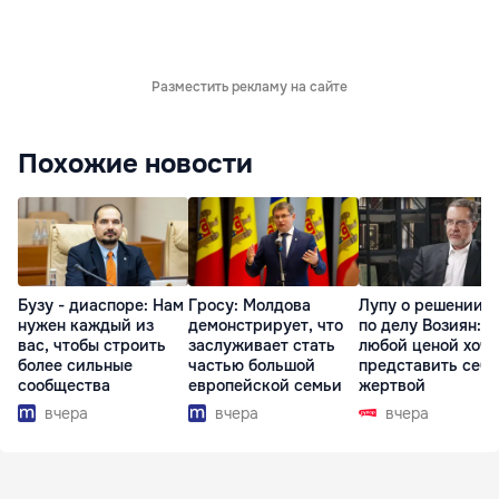
Разместить рекламу на сайте
Похожие новости
Бузу - диаспоре: Нам
Гросу: Молдова
Лупу о решении с
нужен каждый из
демонстрирует, что
по делу Возиян: 
вас, чтобы строить
заслуживает стать
любой ценой хоче
более сильные
частью большой
представить себя
сообщества
европейской семьи
жертвой
вчера
вчера
вчера