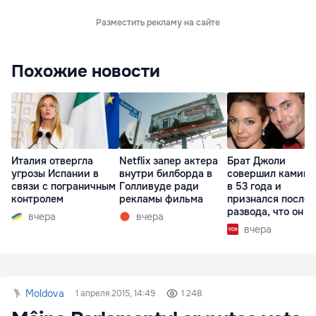
Разместить рекламу на сайте
Похожие новости
Италия отвергла
Netflix запер актера
Брат Джоли
угрозы Испании в
внутри билборда в
совершил каминг
связи с пограничным
Голливуде ради
в 53 года и
контролем
рекламы фильма
признался после
развода, что он г
вчера
вчера
вчера
Moldova
1 апреля 2015, 14:49
1 248