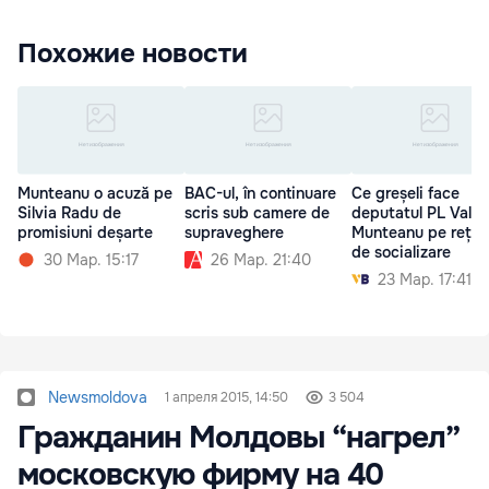
Похожие новости
Munteanu o acuză pe
BAC-ul, în continuare
Ce greșeli face
Silvia Radu de
scris sub camere de
deputatul PL Valer
promisiuni deșarte
supraveghere
Munteanu pe rețele
de socializare
30 Мар. 15:17
26 Мар. 21:40
23 Мар. 17:41
Newsmoldova
1 апреля 2015, 14:50
3 504
Гражданин Молдовы “нагрел”
московскую фирму на 40