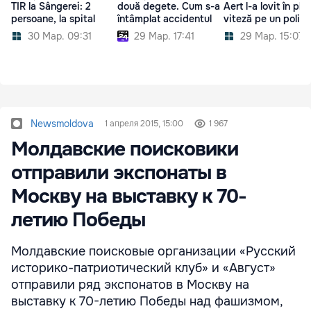
TIR la Sângerei: 2
două degete. Cum s-a
Aert l-a lovit în pli
persoane, la spital
întâmplat accidentul
viteză pe un poliţis
30 Мар. 09:31
29 Мар. 17:41
29 Мар. 15:07
Newsmoldova
1 апреля 2015, 15:00
1 967
Молдавские поисковики
отправили экспонаты в
Москву на выставку к 70-
летию Победы
Молдавские поисковые организации «Русский
историко-патриотический клуб» и «Август»
отправили ряд экспонатов в Москву на
выставку к 70-летию Победы над фашизмом,