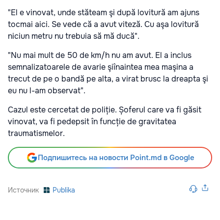
"El e vinovat, unde stăteam şi după lovitură am ajuns
tocmai aici. Se vede că a avut viteză. Cu aşa lovitură
niciun metru nu trebuia să mă ducă".
"Nu mai mult de 50 de km/h nu am avut. El a inclus
semnalizatoarele de avarie şiînaintea mea maşina a
trecut de pe o bandă pe alta, a virat brusc la dreapta şi
eu nu l-am observat".
Cazul este cercetat de poliție. Șoferul care va fi găsit
vinovat, va fi pedepsit în funcție de gravitatea
traumatismelor.
Подпишитесь на новости Point.md в Google
Источник
Publika