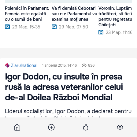
Polemici în Parlament:
Va fi demisă Cebotari
Voronin: Luptăm c
Femeia este egalată
sau nu: Parlamentul va
trădători, să fie înț
cu o sumă de bani
examina moţiunea
pentru regretatul
Ghileţchi
29 Мар. 15:35
29 Мар. 07:50
23 Мар. 11:46
Ziarulnational
1 апреля 2015, 14:46
836
Igor Dodon, cu insulte în presa
rusă la adresa veteranilor celui
de-al Doilea Război Mondial
Liderul socialiștilor, Igor Dodon, a declarat pentru
tass.ru că deciziile Chișinăului privind marcarea
sfârșitului celui de-al Doilea Război Mondial
reprezintă o „falsificare a istoriei” și s-a arătat