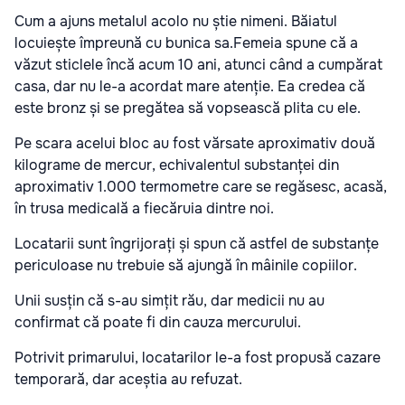
Cum a ajuns metalul acolo nu știe nimeni. Băiatul
locuiește împreună cu bunica sa.Femeia spune că a
văzut sticlele încă acum 10 ani, atunci când a cumpărat
casa, dar nu le-a acordat mare atenție. Ea credea că
este bronz și se pregătea să vopsească plita cu ele.
Pe scara acelui bloc au fost vărsate aproximativ două
kilograme de mercur, echivalentul substanței din
aproximativ 1.000 termometre care se regăsesc, acasă,
în trusa medicală a fiecăruia dintre noi.
Locatarii sunt îngrijorați și spun că astfel de substanțe
periculoase nu trebuie să ajungă în mâinile copiilor.
Unii susțin că s-au simțit rău, dar medicii nu au
confirmat că poate fi din cauza mercurului.
Potrivit primarului, locatarilor le-a fost propusă cazare
temporară, dar aceștia au refuzat.