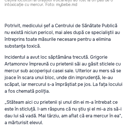
Câțiva locuitori ai orașului Vulcănești au fost la un pas de o
intoxicație cu mercur. Foto: mybebe.md
Potrivit, medicului șef a Centrului de Sănătate Publică
nu există niciun pericol, mai ales după ce specialiştii au
întreprins toate măsurile necesare pentru a elimina
substanța toxică.
Incidentul a avut loc săptămâna trecută. Grigorie
Artamonov împreună cu prietenii săi au găsit sticlele cu
mercur sub acoperișul casei sale. Ulterior au mers să se
joace în scara unui bloc, unde din imprudență, le-au
scăpat, iar mercurul s-a împrăștiat pe jos. La fața locului
a fos chemată poliția.
„Stăteam aici cu prietenii și unul din ei m-a întrebat ce
este în sticluță. I-am răspuns că nu știu și el mi-a zis să-i
dau lui să vadă. Mai târziu, am aflat că era mercur în ea",
a mărturisit elevul.