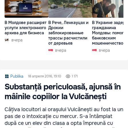
В Молдове расширят
В Рече, Ленкауцах и
В Украине задер
услуги электронного
Дрокии
гражданина
архива для бизнеса
заблокированные
Молдовы: помогал
трассы расчистили
банковским
вчера
от деревьев
мошенничеством 
Чехии
вчера
вчера
Publika
18 апреля 2016, 19:10
1 171
Substanță periculoasă, ajunsă în
mâinile copiilor la Vulcănești
Câțiva locuitori ai orașului Vulcănești au fost la un
pas de o intoxicație cu mercur. S-a întâmplat
după ce un elev din clasa a opta împreună cu