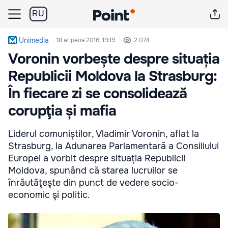
RU
Unimedia
18 апреля 2016, 19:19
2 074
Voronin vorbește despre situația
Republicii Moldova la Strasburg:
În fiecare zi se consolidează
corupţia și mafia
Liderul comuniștilor, Vladimir Voronin, aflat la
Strasburg, la Adunarea Parlamentară a Consiliului
Europei a vorbit despre situația Republicii
Moldova, spunând că starea lucruilor se
înrăutăţeşte din punct de vedere socio-
economic şi politic.