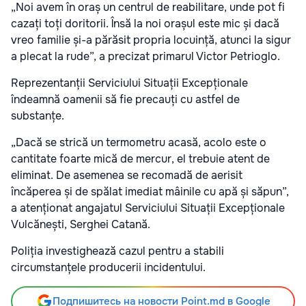
„Noi avem în oraș un centrul de reabilitare, unde pot fi
cazați toți doritorii. Însă la noi orașul este mic și dacă
vreo familie și-a părăsit propria locuință, atunci la sigur
a plecat la rude”, a precizat primarul Victor Petrioglo.
Reprezentanții Serviciului Situații Excepționale
îndeamnă oamenii să fie precauți cu astfel de
substanțe.
„Dacă se strică un termometru acasă, acolo este o
cantitate foarte mică de mercur, el trebuie atent de
eliminat. De asemenea se recomadă de aerisit
încăperea și de spălat imediat mâinile cu apă și săpun”,
a atenționat angajatul Serviciului Situații Excepționale
Vulcănești, Serghei Catană.
Poliția investighează cazul pentru a stabili
circumstanțele producerii incidentului.
Подпишитесь на новости Point.md в Google