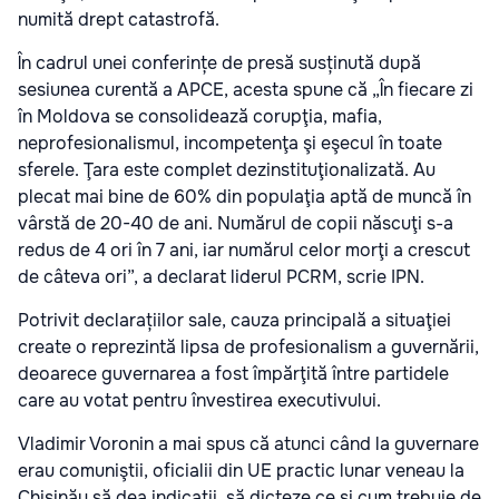
numită drept catastrofă.
În cadrul unei conferințe de presă susținută după
sesiunea curentă a APCE, acesta spune că „În fiecare zi
în Moldova se consolidează corupţia, mafia,
neprofesionalismul, incompetenţa şi eşecul în toate
sferele. Ţara este complet dezinstituţionalizată. Au
plecat mai bine de 60% din populaţia aptă de muncă în
vârstă de 20-40 de ani. Numărul de copii născuţi s-a
redus de 4 ori în 7 ani, iar numărul celor morţi a crescut
de câteva ori”, a declarat liderul PCRM, scrie IPN.
Potrivit declarațiilor sale, cauza principală a situaţiei
create o reprezintă lipsa de profesionalism a guvernării,
deoarece guvernarea a fost împărţită între partidele
care au votat pentru învestirea executivului.
Vladimir Voronin a mai spus că atunci când la guvernare
erau comuniştii, oficialii din UE practic lunar veneau la
Chişinău să dea indicaţii, să dicteze ce şi cum trebuie de