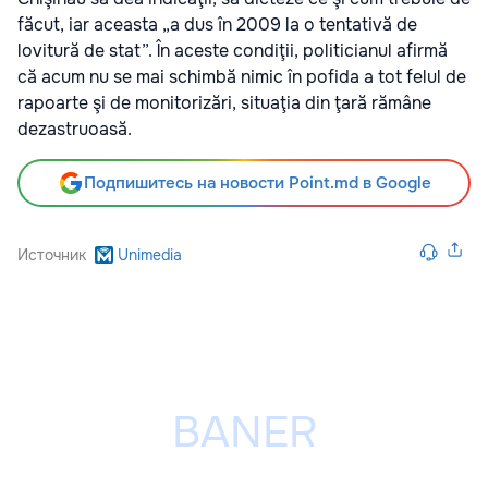
făcut, iar aceasta „a dus în 2009 la o tentativă de
lovitură de stat”. În aceste condiţii, politicianul afirmă
că acum nu se mai schimbă nimic în pofida a tot felul de
rapoarte şi de monitorizări, situaţia din ţară rămâne
dezastruoasă.
Подпишитесь на новости Point.md в Google
Источник
Unimedia