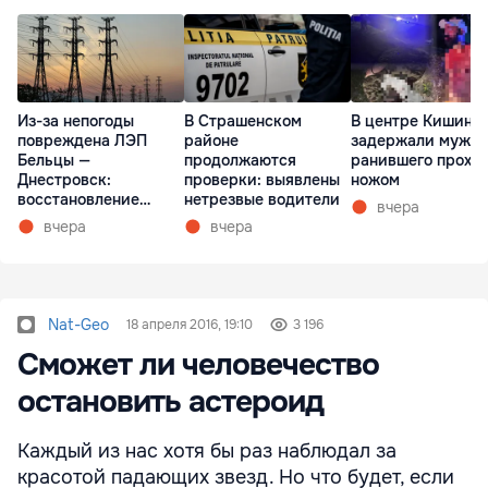
Из-за непогоды
В Страшенском
В центре Кишине
повреждена ЛЭП
районе
задержали мужчи
Бельцы —
продолжаются
ранившего прохо
Днестровск:
проверки: выявлены
ножом
восстановление
нетрезвые водители
вчера
займет более недели
вчера
вчера
Nat-Geo
18 апреля 2016, 19:10
3 196
Сможет ли человечество
остановить астероид
Каждый из нас хотя бы раз наблюдал за
красотой падающих звезд. Но что будет, если