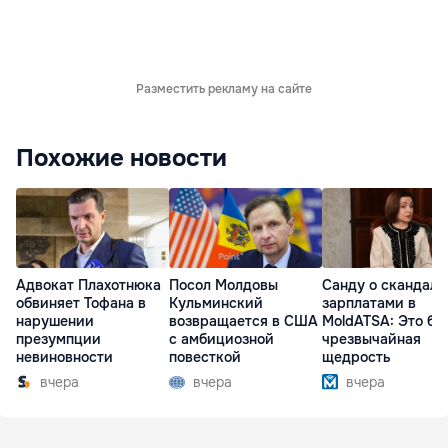
Разместить рекламу на сайте
Похожие новости
Адвокат Плахотнюка
Посол Молдовы
Санду о скандале
обвиняет Тофана в
Кульминский
зарплатами в
нарушении
возвращается в США
MoldATSA: Это бы
презумпции
с амбициозной
чрезвычайная
невиновности
повесткой
щедрость
вчера
вчера
вчера