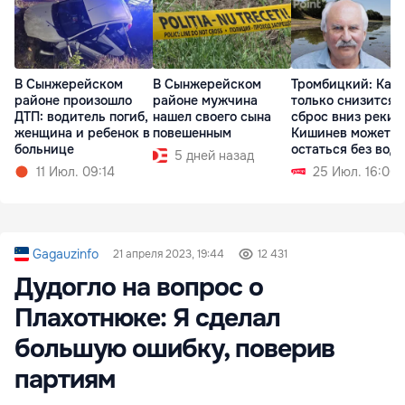
В Сынжерейском
В Сынжерейском
Тромбицкий: Как
районе произошло
районе мужчина
только снизится
ДТП: водитель погиб,
нашел своего сына
сброс вниз реки,
женщина и ребенок в
повешенным
Кишинев может
больнице
остаться без вод
5 дней назад
11 Июл. 09:14
25 Июл. 16:00
Gagauzinfo
21 апреля 2023, 19:44
12 431
Дудогло на вопрос о
Плахотнюке: Я сделал
большую ошибку, поверив
партиям