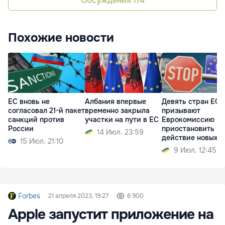
Обсуждения
174
Похожие новости
ЕС вновь не
Албания впервые
Девять стран ЕС
согласовал 21-й пакет
временно закрыла
призывают
санкций против
участки на пути в ЕС
Еврокомиссию
России
приостановить
14 Июл. 23:59
действие новых
15 Июл. 21:10
правил въезда
9 Июл. 12:45
Forbes
21 апреля 2023, 19:27
6 900
Apple запустит приложение на