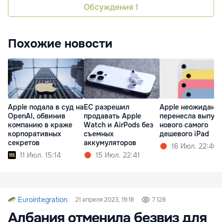
Обсуждения
1
Похожие новости
Apple подала в суд на
ЕС разрешил
Apple неожиданн
OpenAI, обвинив
продавать Apple
перенесла выпус
компанию в краже
Watch и AirPods без
нового самого
корпоративных
съемных
дешевого iPad
секретов
аккумуляторов
16 Июл. 22:40
11 Июл. 15:14
15 Июл. 22:41
Eurointegration
21 апреля 2023, 19:18
7 128
Албания отменила безвиз для