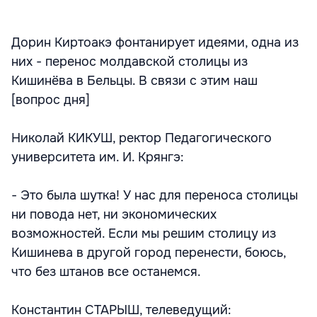
Дорин Киртоакэ фонтанирует идеями, одна из
них - перенос молдавской столицы из
Кишинёва в Бельцы. В связи с этим наш
[вопрос дня]
Николай КИКУШ, ректор Педагогического
университета им. И. Крянгэ:
- Это была шутка! У нас для переноса столицы
ни повода нет, ни экономических
возможностей. Если мы решим столицу из
Кишинева в другой город перенести, боюсь,
что без штанов все останемся.
Константин СТАРЫШ, телеведущий: