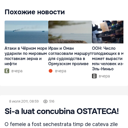
Похожие новости
Атаки в Чёрном море
Иран и Оман
ООН: Число
ударили по мировым
согласовали маршрут
голодающих в ми
поставкам зерна и
для судоходства в
может вырасти д
нефти
Ормузском проливе
млн человек из-з
Эль-Ниньо
вчера
вчера
вчера
8 июля 2011, 08:59
516
Si-a luat concubina OSTATECA!
O femeie a fost sechestrata timp de cateva zile