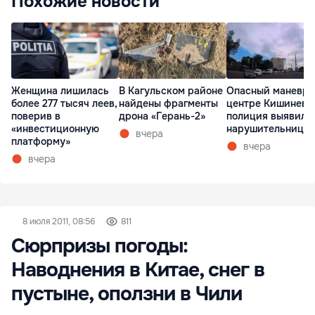
Похожие новости
Женщина лишилась
В Кагульском районе
Опасный маневр 
более 277 тысяч леев,
найдены фрагменты
центре Кишинева
поверив в
дрона «Герань-2»
полиция выявила
«инвестиционную
нарушительницу
вчера
платформу»
вчера
вчера
8 июля 2011, 08:56
811
Сюрпризы погоды:
Наводнения в Китае, снег в
пустыне, оползни в Чили