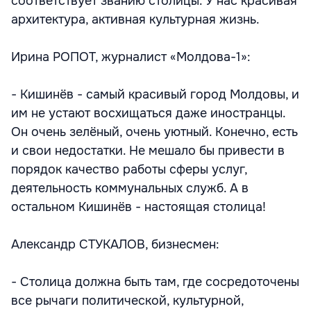
соответствует званию столицы. У нас красивая
архитектура, активная культурная жизнь.
Ирина РОПОТ, журналист «Молдова-1»:
- Кишинёв - самый красивый город Молдовы, и
им не устают восхищаться даже иностранцы.
Он очень зелёный, очень уютный. Конечно, есть
и свои недостатки. Не мешало бы привести в
порядок качество работы сферы услуг,
деятельность коммунальных служб. А в
остальном Кишинёв - настоящая столица!
Александр СТУКАЛОВ, бизнесмен:
- Столица должна быть там, где сосредоточены
все рычаги политической, культурной,