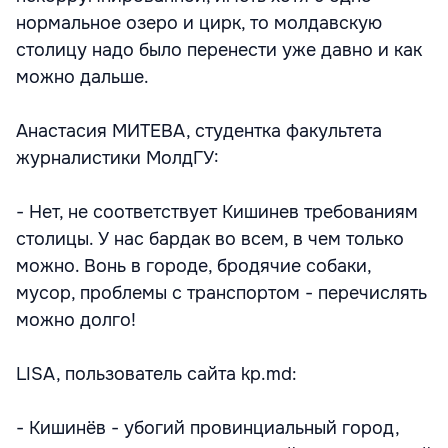
нормальное озеро и цирк, то молдавскую
столицу надо было перенести уже давно и как
можно дальше.
Анастасия МИТЕВА, студентка факультета
журналистики МолдГУ:
- Нет, не соответствует Кишинев требованиям
столицы. У нас бардак во всем, в чем только
можно. Вонь в городе, бродячие собаки,
мусор, проблемы с транспортом - перечислять
можно долго!
LISA, пользователь сайта kp.md:
- Кишинёв - убогий провинциальный город,