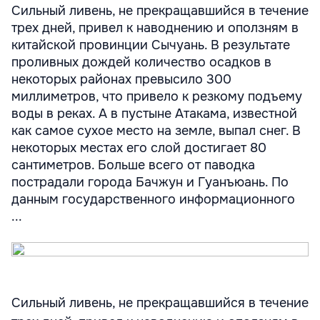
Сильный ливень, не прекращавшийся в течение
трех дней, привел к наводнению и оползням в
китайской провинции Сычуань. В результате
проливных дождей количество осадков в
некоторых районах превысило 300
миллиметров, что привело к резкому подъему
воды в реках. А в пустыне Атакама, известной
как самое сухое место на земле, выпал снег. В
некоторых местах его слой достигает 80
сантиметров. Больше всего от паводка
пострадали города Бачжун и Гуанъюань. По
данным государственного информационного
...
Сильный ливень, не прекращавшийся в течение