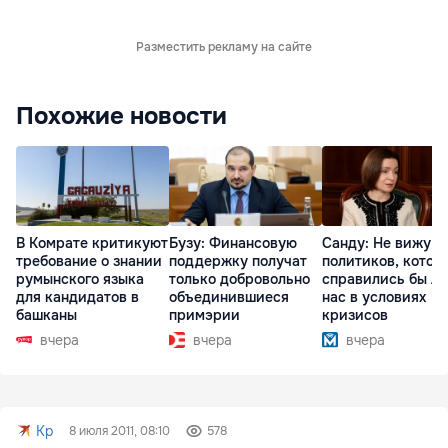
Разместить рекламу на сайте
Похожие новости
В Комрате критикуют
Бузу: Финансовую
Санду: Не вижу
требование о знании
поддержку получат
политиков, котор
румынского языка
только добровольно
справились бы л
для кандидатов в
объединившиеся
нас в условиях
башканы
примэрии
кризисов
вчера
вчера
вчера
Kp
8 июля 2011, 08:10
578