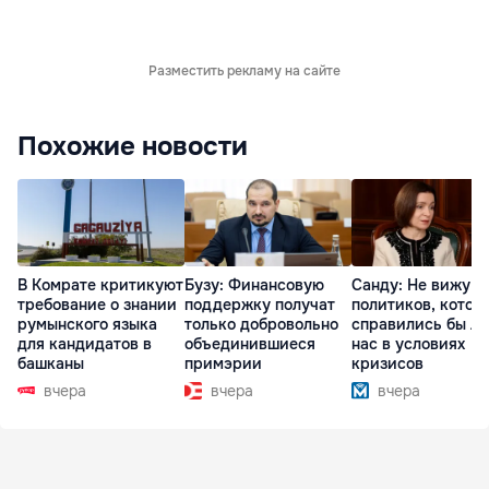
Разместить рекламу на сайте
Похожие новости
В Комрате критикуют
Бузу: Финансовую
Санду: Не вижу
требование о знании
поддержку получат
политиков, котор
румынского языка
только добровольно
справились бы л
для кандидатов в
объединившиеся
нас в условиях
башканы
примэрии
кризисов
вчера
вчера
вчера