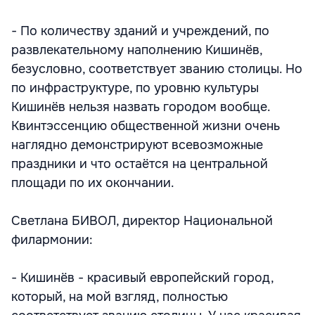
- По количеству зданий и учреждений, по
развлекательному наполнению Кишинёв,
безусловно, соответствует званию столицы. Но
по инфраструктуре, по уровню культуры
Кишинёв нельзя назвать городом вообще.
Квинтэссенцию общественной жизни очень
наглядно демонстрируют всевозможные
праздники и что остаётся на центральной
площади по их окончании.
Светлана БИВОЛ, директор Национальной
филармонии:
- Кишинёв - красивый европейский город,
который, на мой взгляд, полностью