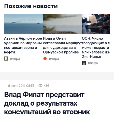
Похожие новости
Атаки в Чёрном море
Иран и Оман
ООН: Число
ударили по мировым
согласовали маршрут
голодающих в ми
поставкам зерна и
для судоходства в
может вырасти д
нефти
Ормузском проливе
млн человек из-з
Эль-Ниньо
вчера
вчера
вчера
8 июля 2011, 08:53
493
Влад Филат представит
доклад о результатах
консультаций во вторник