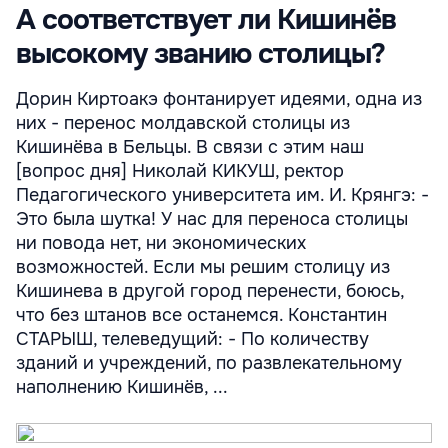
А соответствует ли Кишинёв
высокому званию столицы?
Дорин Киртоакэ фонтанирует идеями, одна из
них - перенос молдавской столицы из
Кишинёва в Бельцы. В связи с этим наш
[вопрос дня] Николай КИКУШ, ректор
Педагогического университета им. И. Крянгэ: -
Это была шутка! У нас для переноса столицы
ни повода нет, ни экономических
возможностей. Если мы решим столицу из
Кишинева в другой город перенести, боюсь,
что без штанов все останемся. Константин
СТАРЫШ, телеведущий: - По количеству
зданий и учреждений, по развлекательному
наполнению Кишинёв, ...