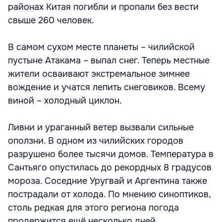
районах Китая погибли и пропали без вести
свыше 260 человек.
В самом сухом месте планеты – чилийской
пустыне Атакама – выпал снег. Теперь местные
жители осваивают экстремальное зимнее
вождение и учатся лепить снеговиков. Всему
виной – холодный циклон.
Ливни и ураганный ветер вызвали сильные
оползни. В одном из чилийских городов
разрушено более тысячи домов. Температура в
Сантьяго опустилась до рекордных 8 градусов
мороза. Соседние Уругвай и Аргентина также
пострадали от холода. По мнению синоптиков,
столь редкая для этого региона погода
продержится ещё несколько дней.