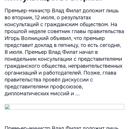
Премьер-министр Влад Филат доложит лишь
во вторник, 12 июля, о результатах
консультаций с гражданским обществом. На
прошлой неделе советник главы правительства
Игорь Волницкий объявил, что премьер
представит доклад в пятницу, то есть сегодня,
8 июля. Премьер Влад Филат начал в
понедельник консультации с представителями
гражданского общества, неправительственных
организаций и работодателей. Позже, глава
правительства провёл дискуссии с
представителями профсоюзов,
дипломатических миссий и ...
Премьер-министр Влад Филат доложит лишь