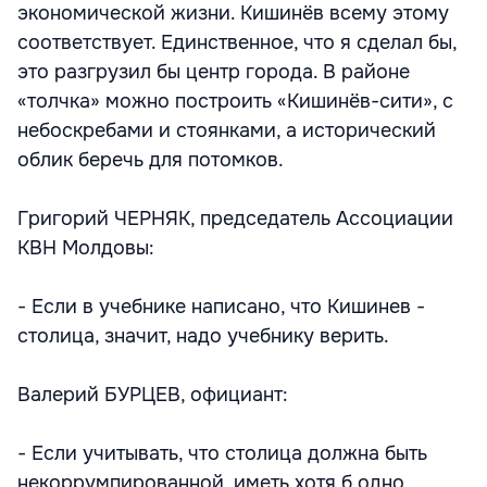
экономической жизни. Кишинёв всему этому
соответствует. Единственное, что я сделал бы,
это разгрузил бы центр города. В районе
«толчка» можно построить «Кишинёв-сити», с
небоскребами и стоянками, а исторический
облик беречь для потомков.
Григорий ЧЕРНЯК, председатель Ассоциации
КВН Молдовы:
- Если в учебнике написано, что Кишинев -
столица, значит, надо учебнику верить.
Валерий БУРЦЕВ, официант:
- Если учитывать, что столица должна быть
некоррумпированной, иметь хотя б одно