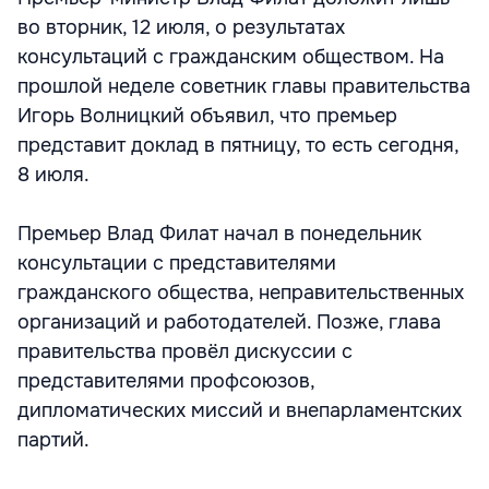
во вторник, 12 июля, о результатах
консультаций с гражданским обществом. На
прошлой неделе советник главы правительства
Игорь Волницкий объявил, что премьер
представит доклад в пятницу, то есть сегодня,
8 июля.
Премьер Влад Филат начал в понедельник
консультации с представителями
гражданского общества, неправительственных
организаций и работодателей. Позже, глава
правительства провёл дискуссии с
представителями профсоюзов,
дипломатических миссий и внепарламентских
партий.