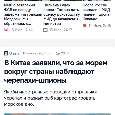
МИД о заявлении
Лилиана Гуцан
Посла России
ФСБ по поводу
просит Тофана дать
вызвали в МИД п
задержания граждан
оценку руководству
падения дрона в
Молдовы: Мы
МИД до назначения
Копанке
обратились с
министра
14 Июл. 10:16
запросом
15 Июл. 17:40
15 Июл. 21:27
Unian
13 июня 2026, 14:00
20 946
В Китае заявили, что за морем
вокруг страны наблюдают
черепахи-шпионы
Якобы иностранные разведки отправляют
черепах и разных рыб картографировать
морское дно.