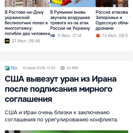
В Ростове-на-Дону
В Румынии вновь
Россия атаковала
украинский
звучала воздушная
Запорожье и
беспилотник попал в
тревога из-за атак
Одесскую област
многоэтажку:
России на Украину
дронами
погибли два человека
11 Июл. 17:14
13 Июл. 08:55
27 Июл. 09:46
Rbc
13 июня 2026, 13:30
20 859
США вывезут уран из Ирана
после подписания мирного
соглашения
США и Иран очень близки к заключению
соглашения по урегулированию конфликта.