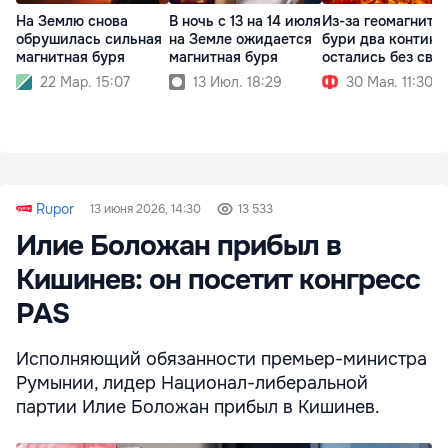
На Землю снова
В ночь с 13 на 14 июля
Из-за геомагнитн
обрушилась сильная
на Земле ожидается
бури два контине
магнитная буря
магнитная буря
остались без свя
22 Мар. 15:07
13 Июл. 18:29
30 Мая. 11:30
Rupor
13 июня 2026, 14:30
13 533
Илие Боложан прибыл в
Кишинев: он посетит конгресс
PAS
Исполняющий обязанности премьер-министра
Румынии, лидер Национал-либеральной
партии Илие Боложан прибыл в Кишинев.